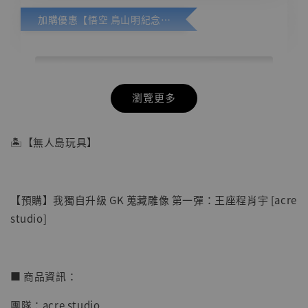
加購優惠【悟空 鳥山明紀念款 [奇蹟工作室]】
瀏覽更多
🏝【無人島玩具】
【預購】我獨自升級 GK 蒐藏雕像 第一彈：王座程肖宇 [acre
studio]
■ 商品資訊：
團隊：acre studio