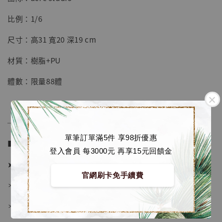
【店內現貨】七龍珠 系列蒐藏雕像 悟空 鳥山
明紀念款 [奇蹟工作室]
比例：1/6
-
+
NT$ 4,280
尺寸：高31 寬20 深19 cm
NT$ 5,580
材質：樹脂+PU
加入購物車
體數：限量88體
加購優惠【海賊王 布魯克達摩 [7STARS Studio]】
──────────────
單筆訂單滿5件 享98折優惠
■ 販售資訊 (NT$)：
登入會員 每3000元 再享15元回饋金
➤ 價格 7180元 (訂金3680)
官網刷卡免手續費
＊ 國際運費另計
＊ 刷卡免手續費