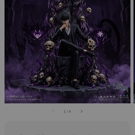
1
/
4