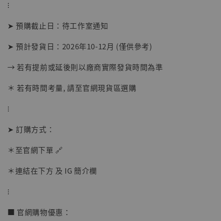
⁝
➤ 預購截止日：待工作室通知
➤ 預計發貨日：2026年10-12月 (僅供參考)
→ 若有提前或延後則以廠商實際發貨時間為準
＊ 若有時間考量, 請至官網現貨區選購
⁝
【店內現貨】海賊王 系列蒐藏雕像 布魯克達
摩 [7STARS Studio]
➤ 訂購方式：
-
+
NT$ 1,500
NT$ 1,870
＊至官網下單 🔗
＊連結在下方 及 IG 簡介欄
加入購物車
⁝
■ 官網購物優惠：