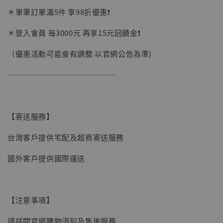
加購優惠【讓子彈飛 鵝城縣長 張麻子 [BK01]】
＊單筆訂單滿5件 享98折優惠❗️
＊登入會員 每3000元 再享15元回饋金❗️
（優惠活動可能會有調整 以官網公告為準)
──────────────
【寄送服務】
台灣客戶提供宅配及超商寄送服務
國外客戶提供國際運送
【注意事項】
【現貨】BJSTUDIO 1/6系列可動蒐藏人偶 讓
請詳閱官網購物須知及售後服務