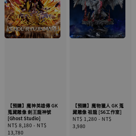
【預購】魔物獵人 GK 蒐
【預購】魔神英雄傳 GK
藏雕像 祖龍 [S6工作室]
蒐藏雕像 劍王龍神號
Regular
NT$ 1,280
-
NT$
[Ghost Studio]
Regular
NT$ 8,180
-
NT$
price
3,980
price
13,780