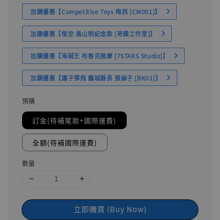
加購優惠【Competitive Toys 梅西 [CM001]】
加購優惠【悟空 鳥山明紀念款 [奇蹟工作室]】
加購優惠【海賊王 布魯克達摩 [7STARS Studio]】
加購優惠【讓子彈飛 鵝城縣長 張麻子 [BK01]】
預購
訂金(待補尾款+國際運費)
全額(待補國際運費)
數量
立即購買 (Buy Now)