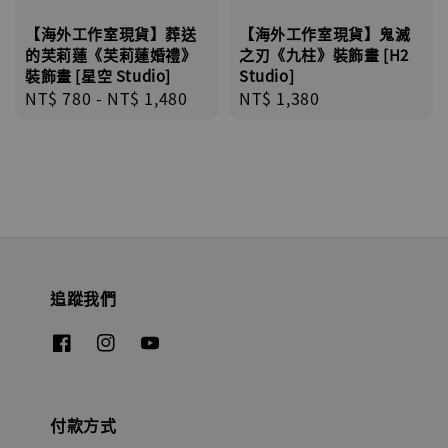
【海外工作室現貨】葬送
【海外工作室現貨】鬼滅
的芙莉蓮《芙莉蓮婚禮》
之刃《九柱》裝飾畫 [H2
裝飾畫 [星空 Studio]
Studio]
Regular
NT$ 780
-
NT$ 1,480
Regular
NT$ 1,380
price
price
追蹤我們
付款方式