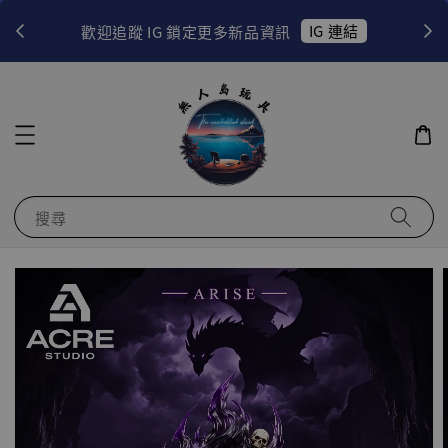
！
IG 連結
歡迎追蹤 IG 鎖定更多新品資訊
搜尋