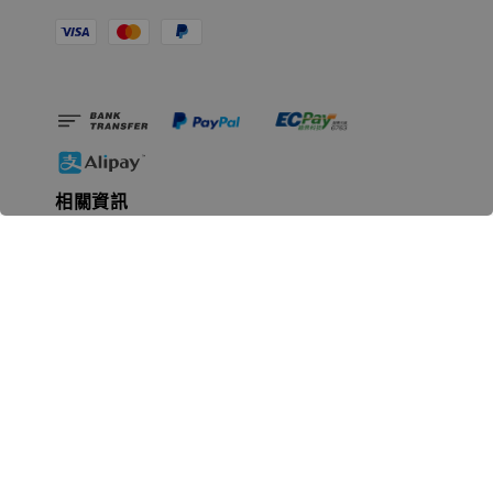
相關資訊
無人島玩具公司資訊
里程碑
聯絡我們
認識GK
GK 預購流程說明
常見問題Q&A
EZWay易利委APP教學
For overseas clients