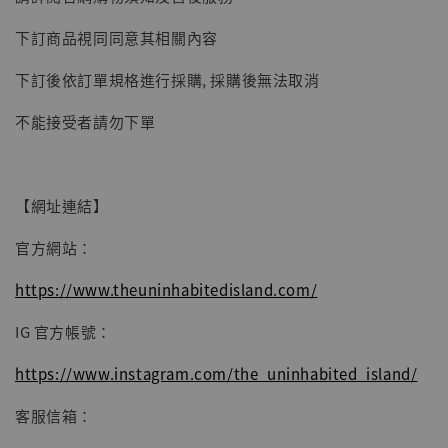
子彈飛 鵝城縣長 張麻子 [BK01]
下訂商品視同同意其相關內容
-
+
NT$ 4,980
NT$ 5,300
下訂後依訂單規格進行採購, 採購後無法取消
不能接受者請勿下單
加入購物車
【網址連結】
官方網站：
https://www.theuninhabitedisland.com/
IG 官方帳號：
https://www.instagram.com/the_uninhabited_island/
客服信箱：