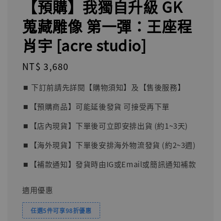
【預購】我獨自升級 GK
蒐藏雕像 第一彈：王座程
肖宇 [acre studio]
Regular
NT$ 3,680
price
⏹︎ 下訂前請先詳閱【購物須知】及【售後服務】
⏹︎【預購商品】可能延後發貨 可接受再下單
⏹︎【店內現貨】下單後可立即安排出貨 (約1~3天)
⏹︎【海外現貨】下單後安排海外物流發貨 (約2~3週)
⏹︎【補款通知】發貨時由IG或Email或簡訊通知補款
適用優惠
任選5件可享98折優惠