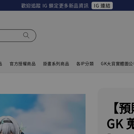
IG 連結
歡迎追蹤 IG 鎖定更多新品資訊
品
官方授權商品
掛畫系列商品
各IP分類
GK大貨實體圖公
【預
GK 