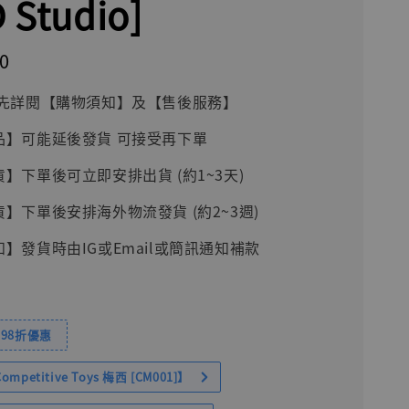
 Studio]
0
前請先詳閱【購物須知】及【售後服務】
品】可能延後發貨 可接受再下單
貨】下單後可立即安排出貨 (約1~3天)
貨】下單後安排海外物流發貨 (約2~3週)
知】發貨時由IG或Email或簡訊通知補款
98折優惠
petitive Toys 梅西 [CM001]】