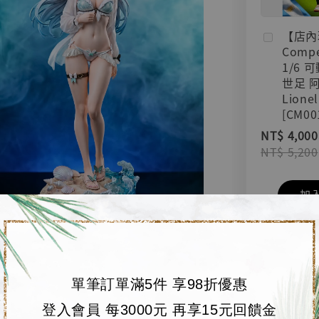
【店內
Compe
1/6 
世足 
Lionel
[CM00
NT$ 4,000
NT$ 5,200
加
單筆訂單滿5件 享98折優惠
登入會員 每3000元 再享15元回饋金