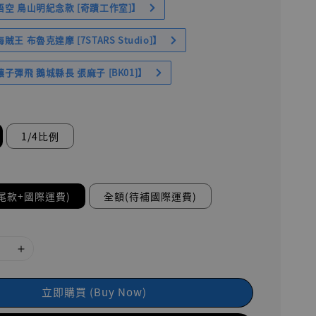
空 鳥山明紀念款 [奇蹟工作室]】
王 布魯克達摩 [7STARS Studio]】
子彈飛 鵝城縣長 張麻子 [BK01]】
1/4比例
尾款+國際運費)
全額(待補國際運費)
立即購買 (Buy Now)