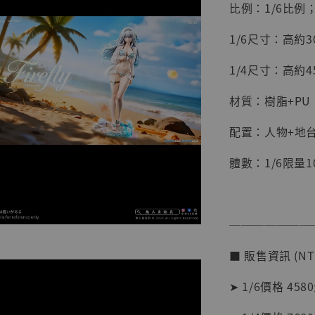
比例：1/6比例；
1/6尺寸：高約30
1/4尺寸：高約45
材質：樹脂+PU
配置：人物+地
體數：1/6限量1
【店內
系列蒐
───────
克達摩 
Studio
■ 販售資訊 (NT
NT$ 1,500
➤ 1/6價格 458
NT$ 1,870