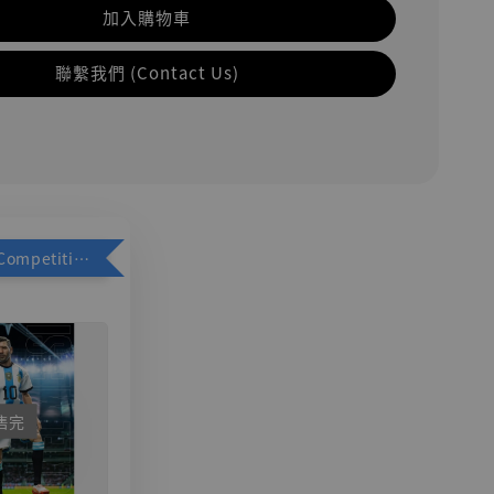
加入購物車
聯繫我們 (Contact Us)
加購優惠【Competitive Toys 梅西 [CM001]】
售完