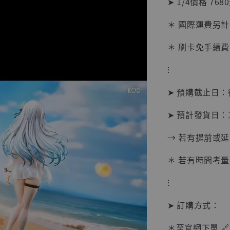
➤ 1/4價格 768
加
＊ 國際運費另計
＊ 刷卡免手續費
⁝
➤ 預購截止日
➤ 預計發貨日：
→ 若有提前或
＊ 若有時間考量
⁝
【現貨
➤ 訂購方式：
BJST
可動蒐
＊至官網下單 🔗