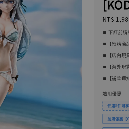
[KOD
Regular
NT$ 1,98
price
⏹︎ 下訂
⏹︎【預購商
⏹︎【店內現
⏹︎【海外現
⏹︎【補款通
適用優惠
任選5件可享
加購優惠【Com