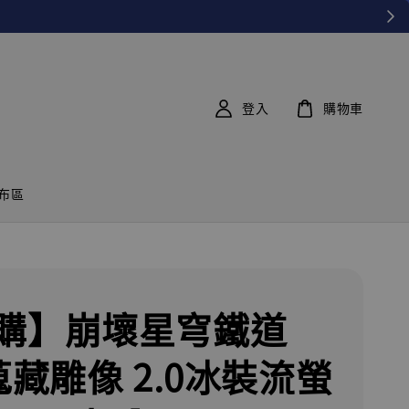
登入
購物車
布區
購】崩壞星穹鐵道
蒐藏雕像 2.0冰裝流螢