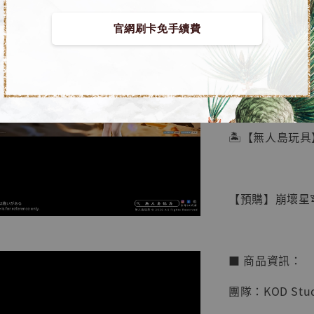
官網刷卡免手續費
【店內
🏝【無人島玩具
系列蒐
鳥山明
工作室
【預購】崩壞星穹鐵道
NT$ 4,280
NT$ 5,580
■ 商品資訊：
加
團隊：KOD Stud