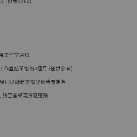
0元 (訂金3180)
入購物車
加購優惠【讓子彈飛 鵝城縣長 張麻子 [BK01]】
：待工作室通知
工作室結單後約3個月 (僅供參考)
延後則以廠商實際發貨時間為準
, 請至官網現貨區選購
】
UDIO 1/6系列
藏人偶 讓子