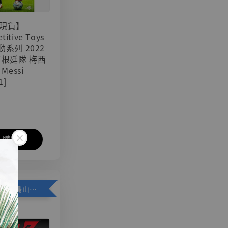
現貨】
titive Toys
可動系列 2022
阿根廷隊 梅西
 Messi
1]
入購物車
加購優惠【悟空 鳥山明紀念款 [奇蹟工作室]】