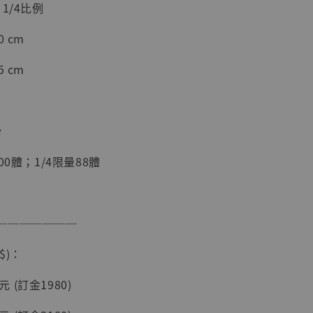
1/4比例
加購優惠【海賊王 布魯克達摩 [7STARS Studio]】
 cm
 cm
台
00體；1/4限量88體
現貨】海賊王
藏雕像 布魯
───────
[7STARS
]
$)：
-
+
0元 (訂金1980)