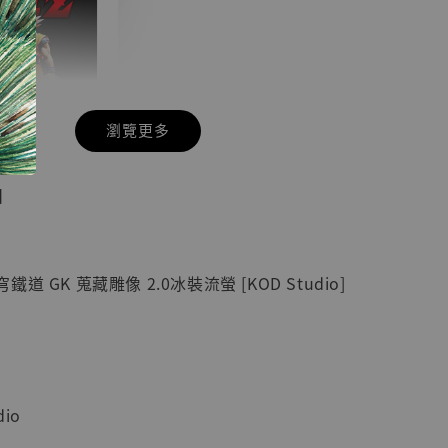
瀏覽更多
現貨】七龍珠
】
藏雕像 悟空
紀念款 [奇蹟
]
 GK 蒐藏雕像 2.0冰裝流螢 [KOD Studio]
-
+
入購物車
io