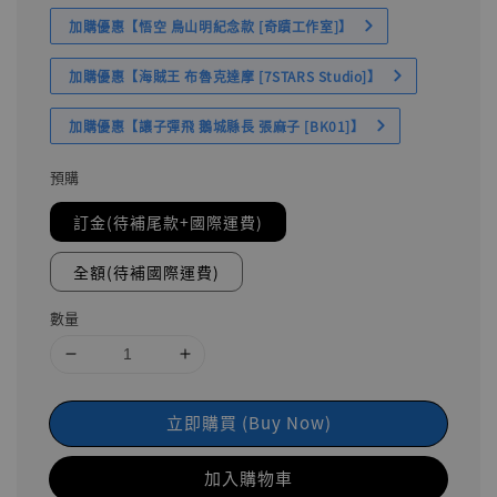
加購優惠【悟空 鳥山明紀念款 [奇蹟工作室]】
加購優惠【海賊王 布魯克達摩 [7STARS Studio]】
加購優惠【讓子彈飛 鵝城縣長 張麻子 [BK01]】
預購
訂金(待補尾款+國際運費)
全額(待補國際運費)
數量
立即購買 (Buy Now)
加入購物車