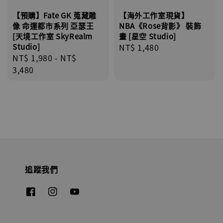
【預購】Fate GK 蒐藏雕
【海外工作室現貨】
像 命運都市系列 亞瑟王
NBA《Rose背影》 裝飾
[天境工作室 SkyRealm
畫 [星空 Studio]
Studio]
Regular
NT$ 1,480
Regular
NT$ 1,980
-
NT$
price
price
3,480
追蹤我們