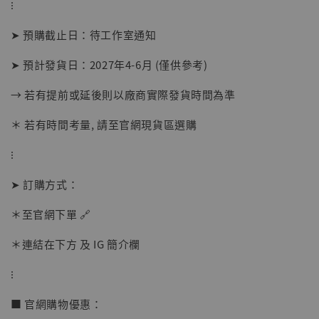
⁝
➤ 預購截止日：待工作室通知
➤ 預計發貨日：2027年4-6月 (僅供參考)
→ 若有提前或延後則以廠商實際發貨時間為準
【現貨】BJSTUDIO 1/6系列可動蒐藏人偶 讓
＊ 若有時間考量, 請至官網現貨區選購
子彈飛 鵝城縣長 張麻子 [BK01]
-
+
⁝
NT$ 4,980
NT$ 5,300
➤ 訂購方式：
＊至官網下單 🔗
加入購物車
＊連結在下方 及 IG 簡介欄
⁝
■ 官網購物優惠：