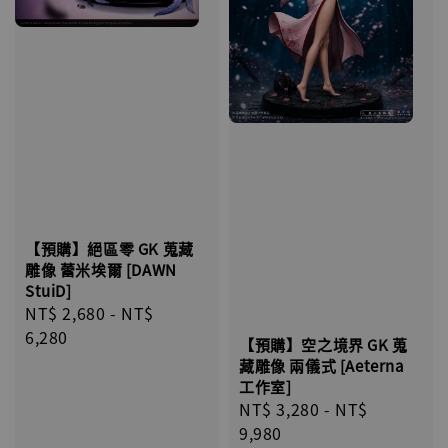
【預購】絕區零 GK 蒐藏
雕像 蕾米埃爾 [DAWN
StuiD]
Regular
NT$ 2,680
-
NT$
price
6,280
【預購】空之境界 GK 蒐
藏雕像 兩儀式 [Aeterna
工作室]
Regular
NT$ 3,280
-
NT$
price
9,980