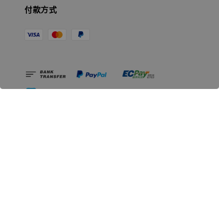
付款方式
相關資訊
無人島玩具公司資訊
里程碑
聯絡我們
認識GK
GK 預購流程說明
常見問題Q&A
EZWay易利委APP教學
For overseas clients