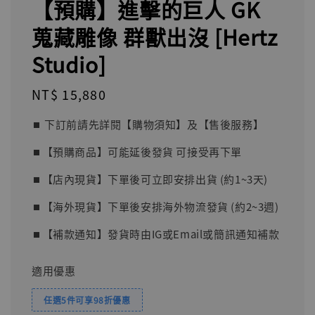
【預購】進擊的巨人 GK
蒐藏雕像 群獸出沒 [Hertz
Studio]
Regular
NT$ 15,880
price
⏹︎ 下訂前請先詳閱【購物須知】及【售後服務】
⏹︎【預購商品】可能延後發貨 可接受再下單
⏹︎【店內現貨】下單後可立即安排出貨 (約1~3天)
⏹︎【海外現貨】下單後安排海外物流發貨 (約2~3週)
⏹︎【補款通知】發貨時由IG或Email或簡訊通知補款
適用優惠
任選5件可享98折優惠