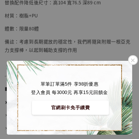
-
+
NT$ 1,500
替換配件降低後尺寸：高104 寬76.5 深89 cm
NT$ 1,870
材質：樹脂+PU
加入購物車
體數：限量80體
備註：考慮到長期擺放的穩定性，我們將隨貨附贈一根亞克
力支撐棒，以起到輔助支撐的作用
加購優惠【讓子彈飛 鵝城縣長 張麻子 [BK01]】
──────────────
單筆訂單滿5件 享98折優惠
■ 販售資訊 (NT$)：
登入會員 每3000元 再享15元回饋金
➤ 價格 30880元 (訂金15880)
官網刷卡免手續費
＊ 國際運費另計
＊ 刷卡免手續費