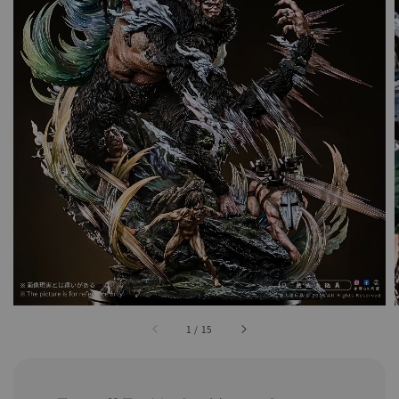
1
/
15