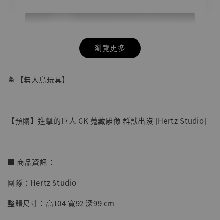
瀏覽更多
🏝【無人島玩具】
【預購】進擊的巨人 GK 蒐藏雕像 群獸出沒 [Hertz Studio]
■ 商品資訊：
團隊：Hertz Studio
【店內現貨】海賊王 系列蒐藏雕像 布魯克達
整體尺寸：高104 寬92 深99 cm
摩 [7STARS Studio]