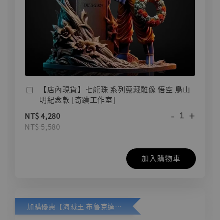
【店內現貨】七龍珠 系列蒐藏雕像 悟空 鳥山
明紀念款 [奇蹟工作室]
-
+
NT$ 4,280
NT$ 5,580
加入購物車
加購優惠【海賊王 布魯克達摩 [7STARS Studio]】