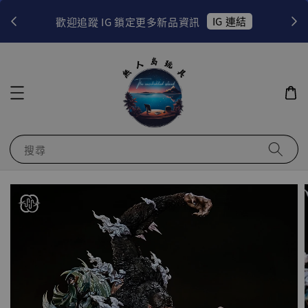
！
IG 連結
歡迎追蹤 IG 鎖定更多新品資訊
搜尋