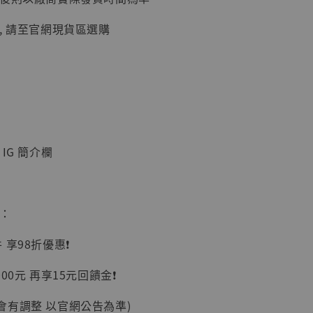
, 請至官網現貨區選購
】
UDIO 1/6系列
IG 簡介欄
藏人偶 讓子
鵝城縣長 張麻
01]
-
+
惠：
享98折優惠❗️
00元 再享15元回饋金❗️
入購物車
會有調整 以官網公告為準)