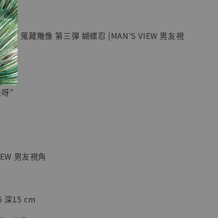
紀念款 [奇蹟
]
GK 蒐藏雕像 第三彈 蝴蝶忍 [MAN'S VIEW 男友視
-
+
入購物車
呀"
加購優惠【海賊王 布魯克達摩 [7STARS Studio]】
IEW 男友視角
 深15 cm