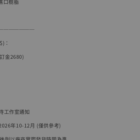
進口樹脂
現貨】海賊王
───────
藏雕像 布魯
[7STARS
$)：
]
-
+
(訂金2680)
入購物車
：待工作室通知
加購優惠【讓子彈飛 鵝城縣長 張麻子 [BK01]】
26年10-12月 (僅供參考)
延後則以廠商實際發貨時間為準