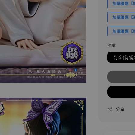
加購優惠【悟
加購優惠【海賊
加購優惠【讓
預購
訂金(待補
分享