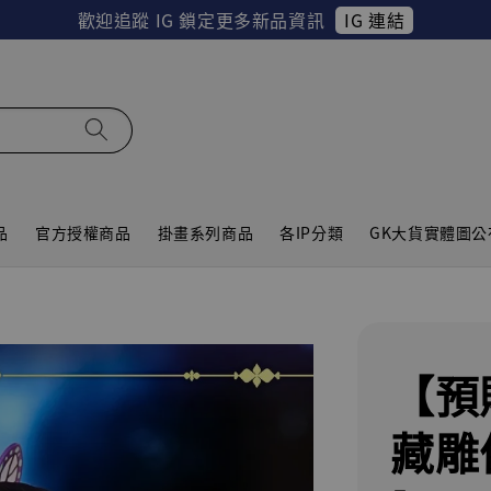
IG 連結
歡迎追蹤 IG 鎖定更多新品資訊
品
官方授權商品
掛畫系列商品
各IP分類
GK大貨實體圖公
【預
藏雕