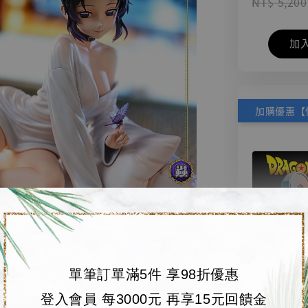
NT$ 5,200
加
單筆訂單滿5件 享98折優惠
【店內
🏝【無人島玩具
登入會員 每3000元 再享15元回饋金
系列蒐