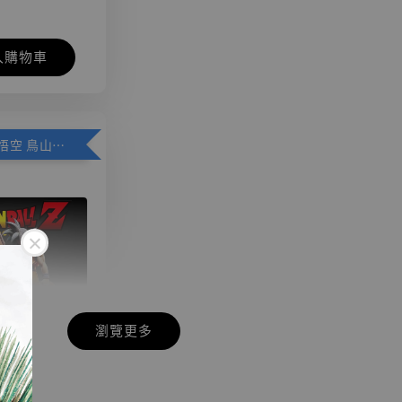
入購物車
加購優惠【悟空 鳥山明紀念款 [奇蹟工作室]】
瀏覽更多
現貨】七龍珠
】
藏雕像 悟空