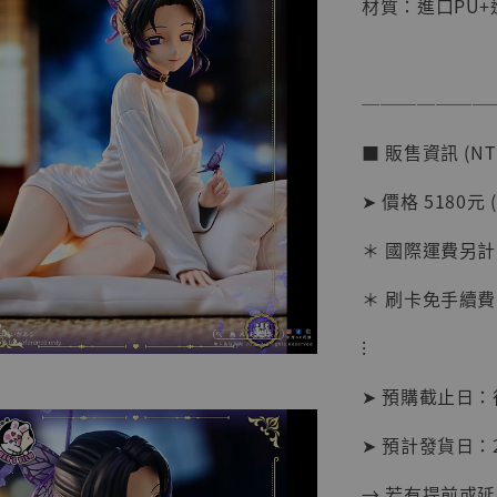
材質：進口PU+
【店內
───────
系列蒐
克達摩 
■ 販售資訊 (NT
Studio
➤ 價格 5180元 
NT$ 1,500
NT$ 1,870
＊ 國際運費另計
＊ 刷卡免手續費
加
⁝
➤ 預購截止日
➤ 預計發貨日：20
→ 若有提前或