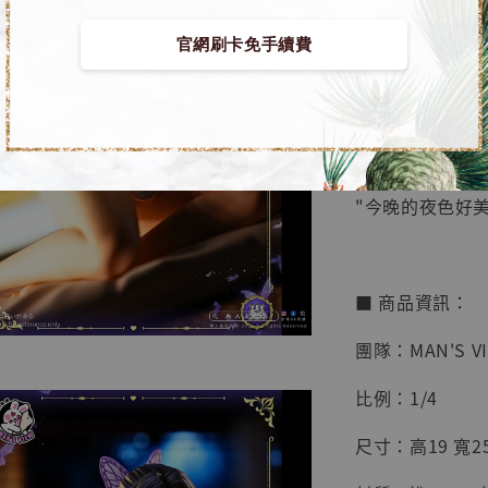
鳥山明
工作室
官網刷卡免手續費
【預購】鬼滅之刃 
NT$ 4,280
角]
NT$ 5,580
加
"今晚的夜色好美
■ 商品資訊：
團隊：MAN'S V
比例：1/4
尺寸：高19 寬25