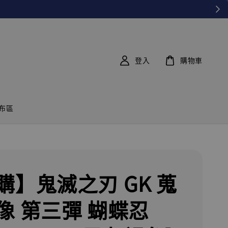
登入
購物車
布區
購】鬼滅之刃 GK 蒐
像 第三彈 蝴蝶忍