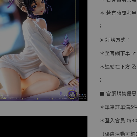
＊ 若有時間考量
⁝
➤ 訂購方式：
＊至官網下單 🔗
【現貨
BJST
＊連結在下方 及 
可動蒐
彈飛 
⁝
子 [BK
■ 官網購物優
NT$ 4,980
NT$ 5,300
＊單筆訂單滿5件 
＊登入會員 每30
加
（優惠活動可能