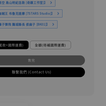
空 鳥山明紀念款 [奇蹟工作室]】
王 布魯克達摩 [7STARS Studio]】
子彈飛 鵝城縣長 張麻子 [BK01]】
尾款+國際運費)
全額(待補國際運費)
售完
聯繫我們 (Contact Us)