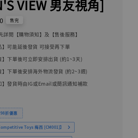
N'S VIEW 男友視角]
0
售完
前請先詳閱【購物須知】及【售後服務】
品】可能延後發貨 可接受再下單
貨】下單後可立即安排出貨 (約1~3天)
貨】下單後安排海外物流發貨 (約2~3週)
知】發貨時由IG或Email或簡訊通知補款
98折優惠
petitive Toys 梅西 [CM001]】