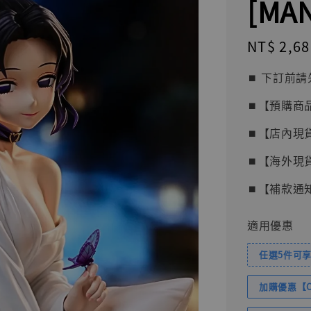
[MA
Regular
NT$ 2,68
price
⏹︎ 下訂
⏹︎【預購商
⏹︎【店內現
⏹︎【海外現
⏹︎【補款通
適用優惠
任選5件可享
加購優惠【Com