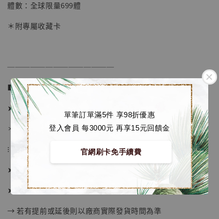
體數：全球限量699體
加入購物車
＊附專屬收藏卡
加購優惠【海賊王 布魯克達摩 [7STARS Studio]】
──────────────
■ 販售資訊 (NT$)：
➤ 價格 3980元 (訂金1000)
單筆訂單滿5件 享98折優惠
＊價格已包含國際運費 (未含國內運費)
登入會員 每3000元 再享15元回饋金
⁝
官網刷卡免手續費
➤ 預購截止日：售完即止
➤ 預計發貨日：2026年10-12月 (僅供參考)
→ 若有提前或延後則以廠商實際發貨時間為準