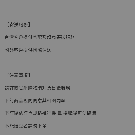
【寄送服務】
台灣客戶提供宅配及超商寄送服務
國外客戶提供國際運送
【注意事項】
請詳閱官網購物須知及售後服務
【現貨】BJSTUDIO 1/6系列可動蒐藏人偶 讓
下訂商品視同同意其相關內容
子彈飛 鵝城縣長 張麻子 [BK01]
下訂後依訂單規格進行採購, 採購後無法取消
-
+
NT$ 4,980
NT$ 5,300
不能接受者請勿下單