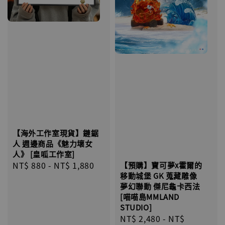
【海外工作室現貨】鏈鋸
人 週邊商品《魅力壞女
人》 [皇呱工作室]
Regular
NT$ 880
-
NT$ 1,880
【預購】寶可夢x霍爾的
移動城堡 GK 蒐藏雕像
price
夢幻聯動 傑尼龜卡西法
[喵喵島MMLAND
STUDIO]
Regular
NT$ 2,480
-
NT$