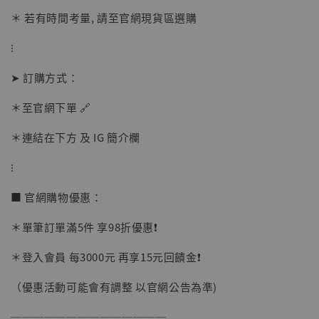
＊ 若有時間考量, 請至官網現貨區選購
⁝
➤ 訂購方式：
【店內現貨】海賊王 系列蒐藏雕像 布魯克達
摩 [7STARS Studio]
＊至官網下單 🔗
-
+
NT$ 1,500
NT$ 1,870
＊連結在下方 及 IG 簡介欄
⁝
加入購物車
■ 官網購物優惠：
＊單筆訂單滿5件 享98折優惠❗️
加購優惠【讓子彈飛 鵝城縣長 張麻子 [BK01]】
＊登入會員 每3000元 再享15元回饋金❗️
（優惠活動可能會有調整 以官網公告為準)
──────────────