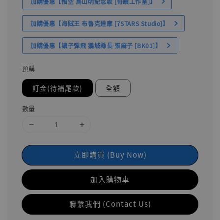
加購優惠【悟空 鳥山明紀念款 [奇蹟工作室]】
加購優惠【海賊王 布魯克達摩 [7STARS Studio]】
加購優惠【讓子彈飛 鵝城縣長 張麻子 [BK01]】
預購
訂金(待補尾款)
全額
數量
立即購買 (Buy Now)
加入購物車
聯繫我們 (Contact Us)