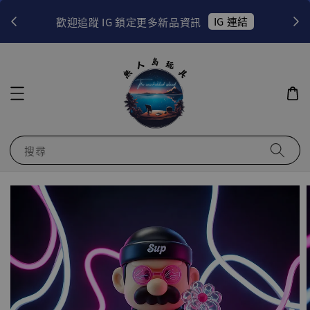
！
IG 連結
歡迎追蹤 IG 鎖定更多新品資訊
搜尋