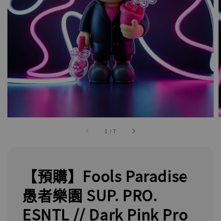
1
/
7
【預購】Fools Paradise
愚者樂園 SUP. PRO.
ESNTL // Dark Pink Pro