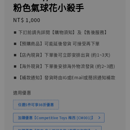
粉色氣球花小殺手
Regular
NT$ 1,000
price
⏹︎ 下訂前請先詳閱【購物須知】及【售後服務】
⏹︎【預購商品】可能延後發貨 可接受再下單
⏹︎【店內現貨】下單後可立即安排出貨 (約1~3天)
⏹︎【海外現貨】下單後安排海外物流發貨 (約2~3週)
⏹︎【補款通知】發貨時由IG或Email或簡訊通知補款
適用優惠
任選5件可享98折優惠
加購優惠【Competitive Toys 梅西 [CM001]】