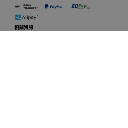
相關資訊
無人島玩具公司資訊
里程碑
聯絡我們
認識GK
GK 預購流程說明
常見問題Q&A
EZWay易利委APP教學
For overseas clients
Copyright © 2026 無人島玩具 All rights reserved | 統一編號 91582461