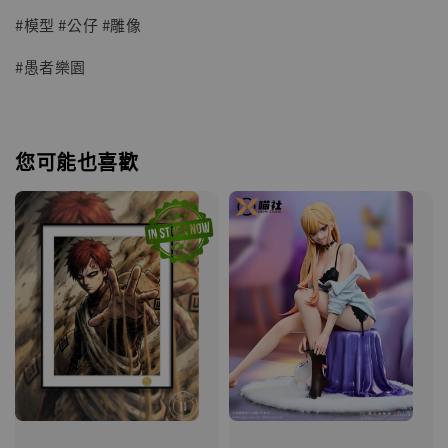
#模型 #公仔 #雕像
#愚者樂園
您可能也喜歡