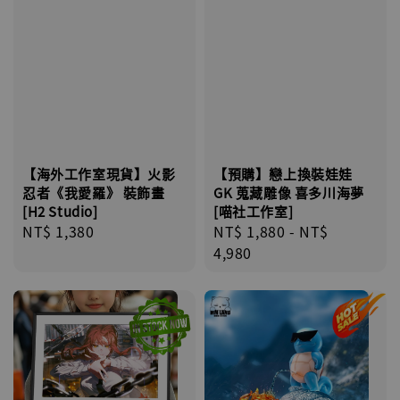
【海外工作室現貨】火影
【預購】戀上換裝娃娃
忍者《我愛羅》 裝飾畫
GK 蒐藏雕像 喜多川海夢
[H2 Studio]
[喵社工作室]
Regular
NT$ 1,380
Regular
NT$ 1,880
-
NT$
price
price
4,980