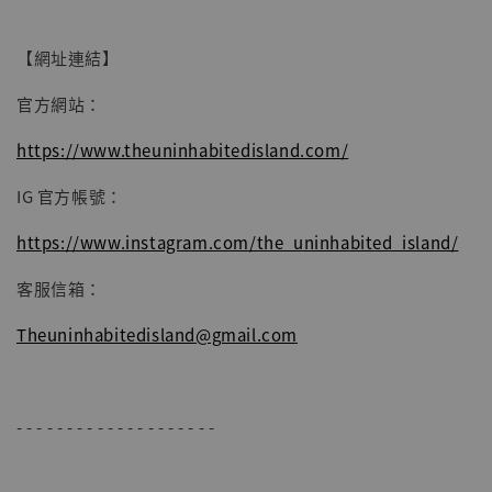
加入購物車
【網址連結】
官方網站：
https://www.theuninhabitedisland.com/
IG 官方帳號：
https://www.instagram.com/the_uninhabited_island/
客服信箱：
Theuninhabitedisland@gmail.com
- - - - - - - - - - - - - - - - - - - -