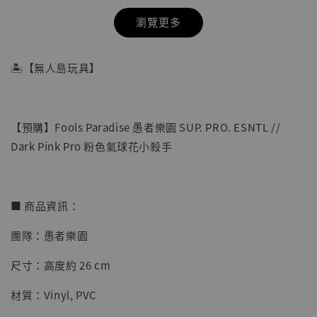
瀏覽更多
🏝【無人島玩具】
【預購】Fools Paradise 愚者樂園 SUP. PRO. ESNTL //
Dark Pink Pro 粉色氣球花小殺手
■ 商品資訊：
團隊：愚者樂園
【店內現貨】七龍珠 系列蒐藏雕像 悟空 鳥山
明紀念款 [奇蹟工作室]
尺寸：高度約 26 cm
-
+
NT$ 4,280
材質：Vinyl, PVC
NT$ 5,580