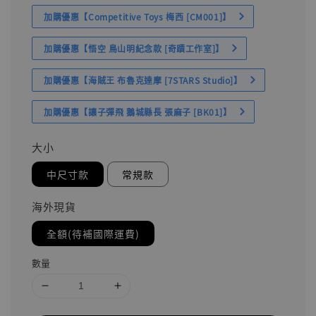
加購優惠【Competitive Toys 梅西 [CM001]】
加購優惠【悟空 鳥山明紀念款 [奇蹟工作室]】
加購優惠【海賊王 布魯克達摩 [7STARS Studio]】
加購優惠【讓子彈飛 鵝城縣長 張麻子 [BK01]】
大小
中尺寸款
常規款
海外現貨
全額(待補國際運費)
數量