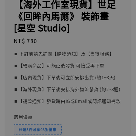
【海外工作室現貨】世足
《回眸內馬爾》 裝飾畫
[星空 Studio]
Regular
NT$ 780
price
⏹︎ 下訂前請先詳閱【購物須知】及【售後服務】
⏹︎【預購商品】可能延後發貨 可接受再下單
⏹︎【店內現貨】下單後可立即安排出貨 (約1~3天)
⏹︎【海外現貨】下單後安排海外物流發貨 (約2~3週)
⏹︎【補款通知】發貨時由IG或Email或簡訊通知補款
適用優惠
任選5件可享98折優惠