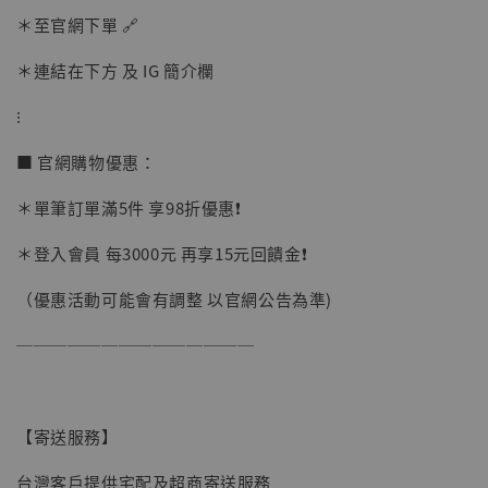
＊至官網下單 🔗
加購優惠【讓子彈飛 鵝城縣長 張麻子 [BK01]】
＊連結在下方 及 IG 簡介欄
⁝
■ 官網購物優惠：
＊單筆訂單滿5件 享98折優惠❗️
＊登入會員 每3000元 再享15元回饋金❗️
（優惠活動可能會有調整 以官網公告為準)
──────────────
【寄送服務】
台灣客戶提供宅配及超商寄送服務