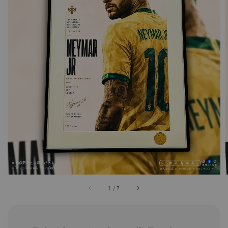
1
/
7