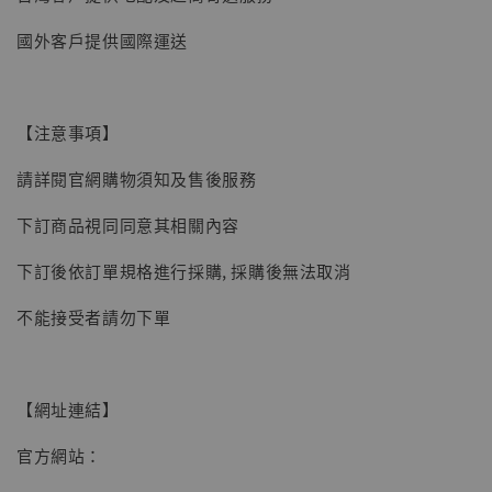
【現貨】BJSTUDIO 1/6系列可動蒐藏人偶 讓
國外客戶提供國際運送
子彈飛 鵝城縣長 張麻子 [BK01]
-
+
NT$ 4,980
NT$ 5,300
【注意事項】
請詳閱官網購物須知及售後服務
加入購物車
下訂商品視同同意其相關內容
下訂後依訂單規格進行採購, 採購後無法取消
不能接受者請勿下單
【網址連結】
官方網站：