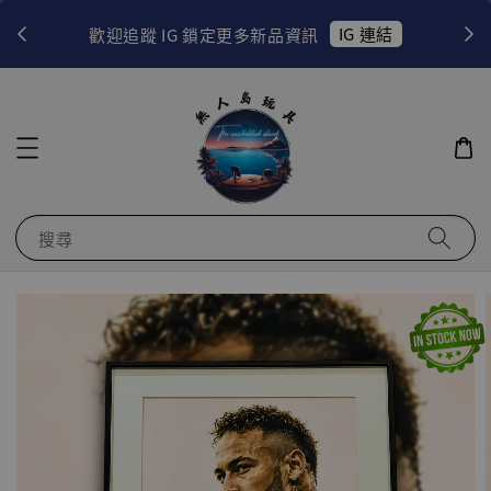
！
IG 連結
歡迎追蹤 IG 鎖定更多新品資訊
搜尋