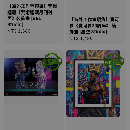
【海外工作室現貨】咒術
迴戰《咒術迴戰月刊封
面》裝飾畫 [BBD
【海外工作室現貨】寶可
Studio]
夢《寶可夢30周年》 裝
Regular
NT$ 1,380
飾畫 [星空 Studio]
price
Regular
NT$ 1,480
price