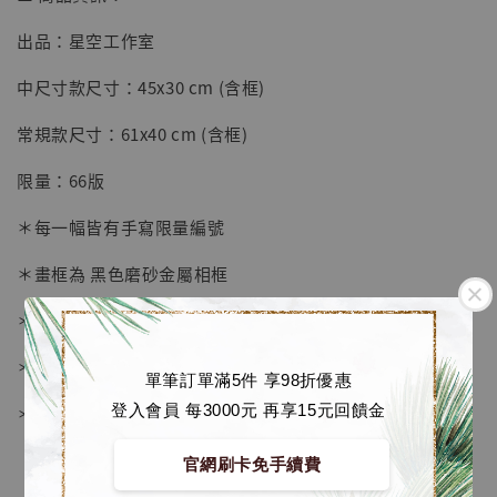
出品：星空工作室
【店內現貨】七龍珠 系列蒐藏雕像 悟空 鳥山
明紀念款 [奇蹟工作室]
中尺寸款尺寸：45x30 cm (含框)
-
+
NT$ 4,280
常規款尺寸：61x40 cm (含框)
NT$ 5,580
限量：66版
加入購物車
＊每一幅皆有手寫限量編號
＊畫框為 黑色磨砂金屬相框
加購優惠【海賊王 布魯克達摩 [7STARS Studio]】
＊愛普生原裝墨水微噴
＊表面配有防塵透明有機玻璃
單筆訂單滿5件 享98折優惠
登入會員 每3000元 再享15元回饋金
＊背面爲黑色防潮背板
官網刷卡免手續費