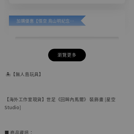
加購優惠【悟空 鳥山明紀念款 [奇蹟工作室]】
瀏覽更多
🏝【無人島玩具】
【海外工作室現貨】世足《回眸內馬爾》 裝飾畫 [星空
Studio]
■ 商品資訊：