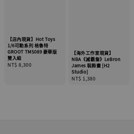
【店內現貨】Hot Toys
1/6可動系列 格魯特
GROOT TMS089 豪華版
【海外工作室現貨】
雙入組
NBA《滅霸詹》LeBron
Regular
NT$ 8,300
James 裝飾畫 [H2
price
Studio]
Regular
NT$ 1,380
price