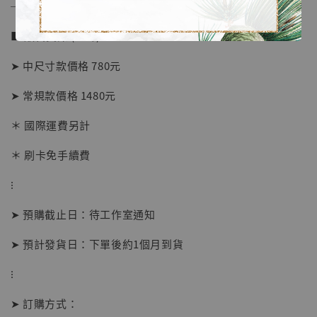
──────────────
■ 販售資訊 (NT$)：
➤ 中尺寸款價格 780元
➤ 常規款價格 1480元
＊ 國際運費另計
＊ 刷卡免手續費
⁝
【店內現貨】海賊王 系列蒐藏雕像 布魯克達
摩 [7STARS Studio]
➤ 預購截止日：待工作室通知
-
+
NT$ 1,500
NT$ 1,870
➤ 預計發貨日：下單後約1個月到貨
⁝
加入購物車
➤ 訂購方式：