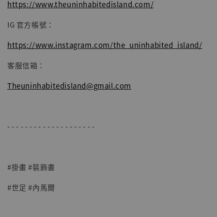
https://www.theuninhabitedisland.com/
IG 官方帳號：
https://www.instagram.com/the_uninhabited_island/
客服信箱：
Theuninhabitedisland@gmail.com
- - - - - - - - - - - - - - - - - - - -
#掛畫 #裝飾畫
#世足 #內馬爾