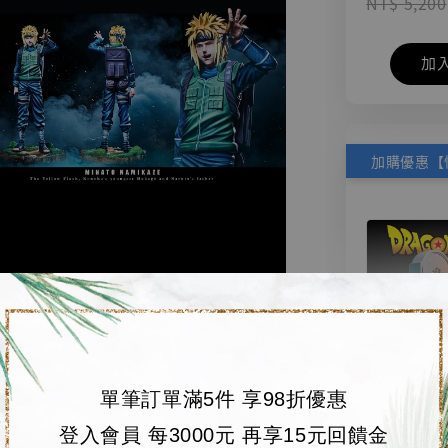
NT$ 5,200
加
單筆訂單滿5件 享98折優惠
【店內
🏝【無人島玩具
登入會員 每3000元 再享15元回饋金
系列蒐