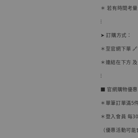
＊ 若有時間考量
⁝
➤ 訂購方式：
＊至官網下單 🔗
【現貨
＊連結在下方 及 
BJST
可動蒐
⁝
彈飛 
子 [BK
■ 官網購物優
NT$ 4,980
NT$ 5,300
＊單筆訂單滿5件 
＊登入會員 每30
加
（優惠活動可能