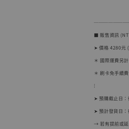
───────
【店內
系列蒐
■ 販售資訊 (NT
克達摩 
Studio
➤ 價格 4280元 
NT$ 1,500
NT$ 1,870
＊ 國際運費另計
＊ 刷卡免手續費
加
⁝
➤ 預購截止日
➤ 預計發貨日：
→ 若有提前或