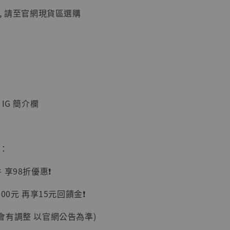
, 請至官網現貨區選購
】
IG 簡介欄
UDIO 1/6系列
藏人偶 讓子
鵝城縣長 張麻
01]
惠：
-
+
享98折優惠❗️
00元 再享15元回饋金❗️
入購物車
會有調整 以官網公告為準)