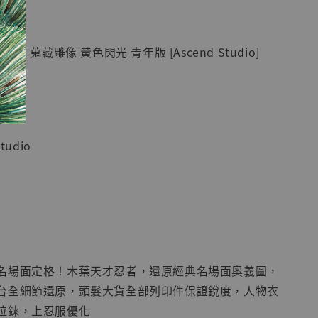
紀念款 [奇蹟
]
K 蒐藏雕像 黃色閃光 青年版 [Ascend Studio]
-
+
入購物車
tudio
加購優惠【海賊王 布魯克達摩 [7STARS Studio]】
名場面定格！木葉天才忍者，還原經典名場面奧義圖，
台全細節還原，頭髮大貨全部列印件保證銳度，人物衣
拉鍊，上忍服優化