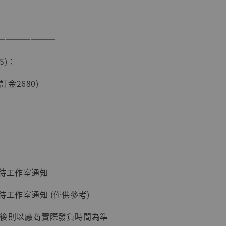
───────
現貨】海賊王
藏雕像 布魯
$)：
[7STARS
]
(訂金2680)
-
+
入購物車
：待工作室通知
加購優惠【讓子彈飛 鵝城縣長 張麻子 [BK01]】
待工作室通知 (僅供參考)
延後則以廠商實際發貨時間為準