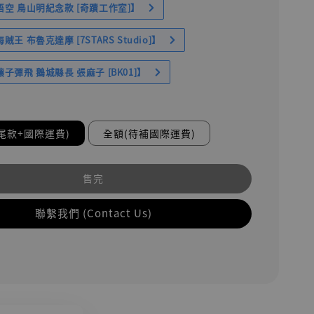
空 鳥山明紀念款 [奇蹟工作室]】
王 布魯克達摩 [7STARS Studio]】
子彈飛 鵝城縣長 張麻子 [BK01]】
尾款+國際運費)
全額(待補國際運費)
售完
聯繫我們 (Contact Us)