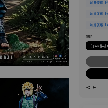
加購優惠【悟
加購優惠【海賊
加購優惠【讓
預購
訂金(待補
分享