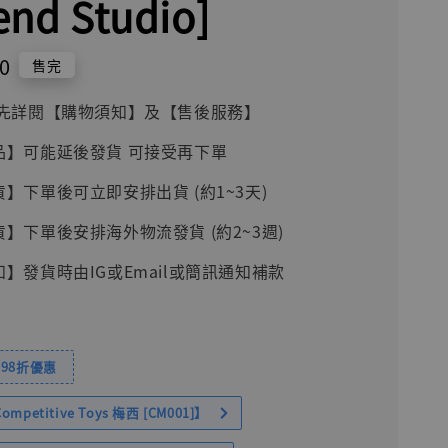
end Studio]
0
售完
前請先詳閱【購物須知】及【售後服務】
品】可能延後發貨 可接受再下單
貨】下單後可立即安排出貨 (約1~3天)
貨】下單後安排海外物流發貨 (約2~3週)
知】發貨時由IG或Email或簡訊通知補款
98折優惠
petitive Toys 梅西 [CM001]】