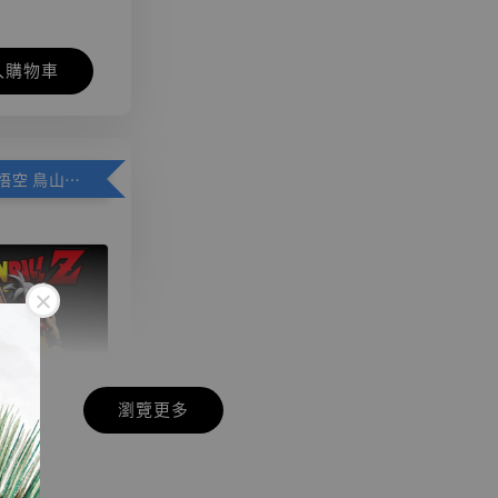
入購物車
加購優惠【悟空 鳥山明紀念款 [奇蹟工作室]】
瀏覽更多
現貨】七龍珠
】
藏雕像 悟空