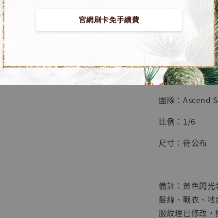
鳥山明
工作室
官網刷卡免手續費
【預購】火影忍者 G
NT$ 4,280
NT$ 5,580
■ 商品資訊：
加
團隊：Ascend S
比例：1/6
尺寸：待公布
備註：黃色閃光
髮絲、戰衣、地
服紋理已修改，