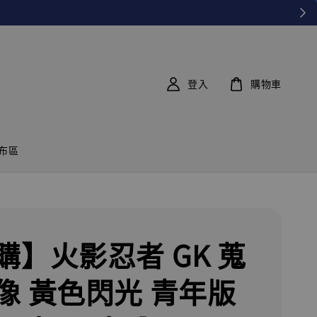
登入
購物車
布區
購】火影忍者 GK 蒐
像 黃色閃光 青年版