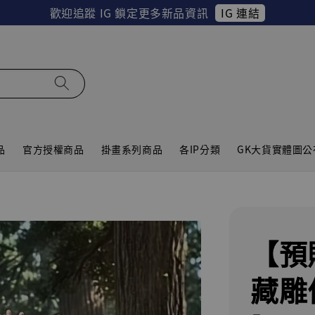
IG 連結
歡迎追蹤 IG 鎖定更多新品資訊
品
官方授權商品
掛畫系列商品
各IP分類
GK大貨實體圖公
【預
藏雕