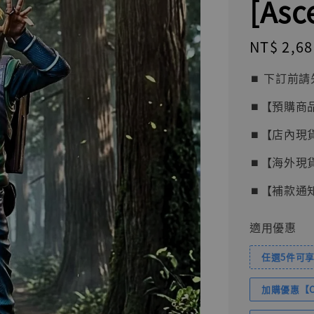
[Asc
Regular
NT$ 2,68
price
⏹︎ 下訂
⏹︎【預購商
⏹︎【店內現
⏹︎【海外現
⏹︎【補款通
適用優惠
任選5件可享
加購優惠【Com