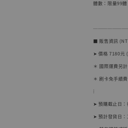
體數：限量99體
───────
■ 販售資訊 (NT
➤ 價格 7180元 
【店內
系列蒐
＊ 國際運費另計
克達摩 
Studio
＊ 刷卡免手續費
NT$ 1,500
⁝
NT$ 1,870
➤ 預購截止日
加
➤ 預計發貨日：