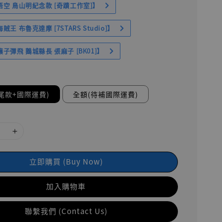
空 鳥山明紀念款 [奇蹟工作室]】
王 布魯克達摩 [7STARS Studio]】
子彈飛 鵝城縣長 張麻子 [BK01]】
尾款+國際運費)
全額(待補國際運費)
立即購買 (Buy Now)
加入購物車
聯繫我們 (Contact Us)