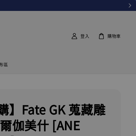
登入
購物車
布區
】Fate GK 蒐藏雕
爾伽美什 [ANE