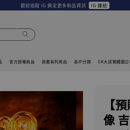
IG 連結
歡迎追蹤 IG 鎖定更多新品資訊
品
官方授權商品
掛畫系列商品
各IP分類
GK大貨實體圖公
【預購
像 吉