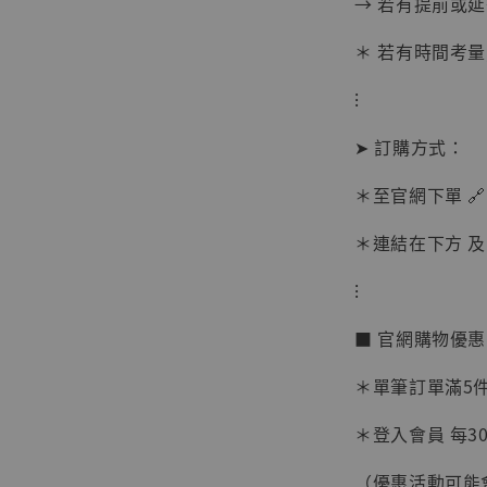
→ 若有提前或
＊ 若有時間考量
⁝
➤ 訂購方式：
＊至官網下單 🔗
＊連結在下方 及 
⁝
【現貨
■ 官網購物優
BJST
可動蒐
＊單筆訂單滿5件 
彈飛 
子 [BK
＊登入會員 每30
NT$ 4,980
（優惠活動可能