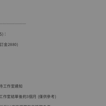
───────
$)：
(訂金2880)
現貨】海賊王
藏雕像 布魯
[7STARS
]
-
+
：待工作室通知
入購物車
工作室結單後約3個月 (僅供參考)