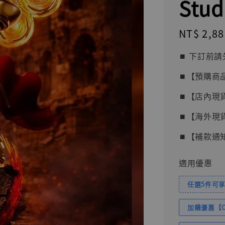
Stud
Regular
NT$ 2,88
price
⏹︎ 下訂
⏹︎【預購商
⏹︎【店內現
⏹︎【海外現
⏹︎【補款通
適用優惠
任選5件可享
加購優惠【Com