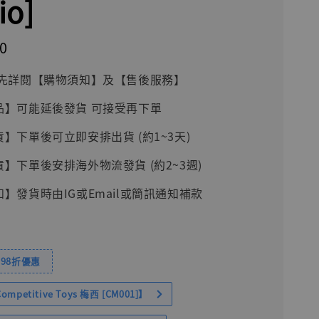
io]
0
前請先詳閱【購物須知】及【售後服務】
品】可能延後發貨 可接受再下單
貨】下單後可立即安排出貨 (約1~3天)
貨】下單後安排海外物流發貨 (約2~3週)
知】發貨時由IG或Email或簡訊通知補款
98折優惠
petitive Toys 梅西 [CM001]】