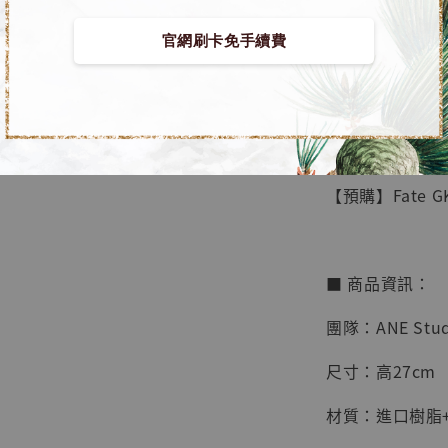
官網刷卡免手續費
【店內
🏝【無人島玩具
系列蒐
鳥山明
工作室
【預購】Fate G
NT$ 4,280
NT$ 5,580
■ 商品資訊：
加
團隊：ANE Stud
尺寸：高27cm
材質：進口樹脂+