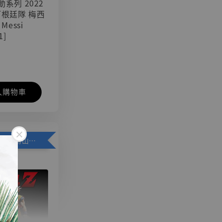
可動系列 2022
阿根廷隊 梅西
 Messi
1]
入購物車
加購優惠【悟空 鳥山明紀念款 [奇蹟工作室]】