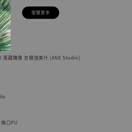
瀏覽更多
現貨】七龍珠
】
藏雕像 悟空
紀念款 [奇蹟
]
K 蒐藏雕像 吉爾伽美什 [ANE Studio]
-
+
入購物車
io
加購優惠【海賊王 布魯克達摩 [7STARS Studio]】
進口PU