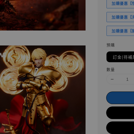
加購優惠【悟
加購優惠【海賊
加購優惠【讓
預購
訂金(待補
數量