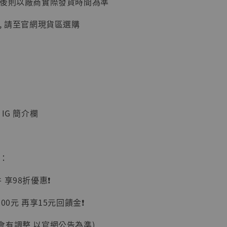
延後則以廠商實際發貨時間為準
加購優惠【讓子彈飛 鵝城縣長 張麻子 [BK01]】
, 請至官網現貨區選購
IG 簡介欄
】
惠：
UDIO 1/6系列
藏人偶 讓子
享98折優惠❗️
鵝城縣長 張麻
01]
00元 再享15元回饋金❗️
-
+
會有調整 以官網公告為準)