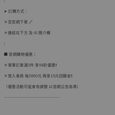
⁝
➤ 訂購方式：
加入購物車
＊至官網下單 🔗
＊連結在下方 及 IG 簡介欄
⁝
■ 官網購物優惠：
＊單筆訂單滿5件 享98折優惠❗️
＊登入會員 每3000元 再享15元回饋金❗️
（優惠活動可能會有調整 以官網公告為準)
──────────────