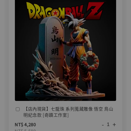
【店內現貨】七龍珠 系列蒐藏雕像 悟空 鳥山
明紀念款 [奇蹟工作室]
-
+
NT$ 4,280
NT$ 5,580