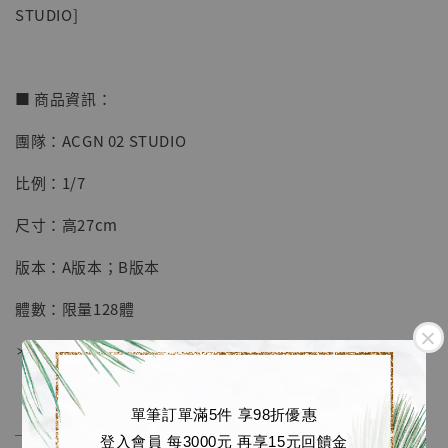
STUDIO]
■ 商品資訊：
【店內現貨】海賊王 系列蒐藏雕像 布魯克達
團隊：ACGN 02 STUDIO
摩 [7STARS Studio]
比例：1/7
-
+
NT$ 1,500
NT$ 1,870
尺寸：高27cm
版本：A版本；B版本
加入購物車
體數：限量128體
＊AB版本僅臉部妝及水貼不同，其他部位完全一致
加購優惠【讓子彈飛 鵝城縣長 張麻子 [BK01]】
單筆訂單滿5件 享98折優惠
──────────────
登入會員 每3000元 再享15元回饋金