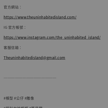
官方網站：
https://www.theuninhabitedisland.com/
IG 官方帳號：
https://www.instagram.com/the_uninhabited_island/
客服信箱：
Theuninhabitedisland@gmail.com
──────────────
#模型 #公仔 #雕像