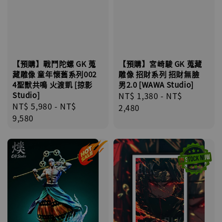
【預購】戰鬥陀螺 GK 蒐
【預購】宮崎駿 GK 蒐藏
藏雕像 童年懷舊系列002
雕像 招財系列 招財無臉
4聖獸共鳴 火渡凱 [掠影
男2.0 [WAWA Studio]
Studio]
Regular
NT$ 1,380
-
NT$
Regular
NT$ 5,980
-
NT$
price
2,480
price
9,580