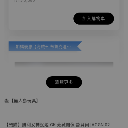
加入購物車
加購優惠【海賊王 布魯克達摩 [7STARS Studio]】
瀏覽更多
🏝【無人島玩具】
【預購】勝利女神妮姬 GK 蒐藏雕像 蕾貝爾 [ACGN 02