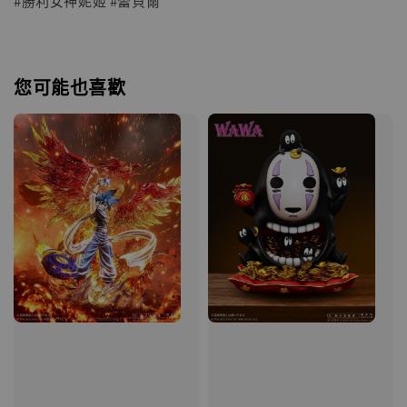
#勝利女神妮姬 #蕾貝爾
您可能也喜歡