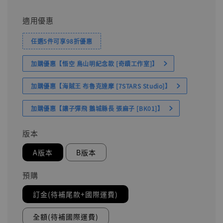
適用優惠
任選5件可享98折優惠
加購優惠【悟空 鳥山明紀念款 [奇蹟工作室]】
加購優惠【海賊王 布魯克達摩 [7STARS Studio]】
加購優惠【讓子彈飛 鵝城縣長 張麻子 [BK01]】
版本
A版本
B版本
預購
訂金(待補尾款+國際運費)
全額(待補國際運費)