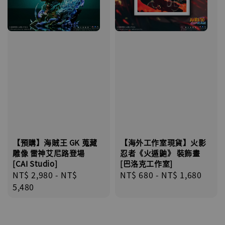
【預購】海賊王 GK 蒐藏
【海外工作室現貨】火影
雕像 雷神艾尼路登場
忍者《火遁鼬》 裝飾畫
[CAI Studio]
[巴洛克工作室]
Regular
NT$ 2,980
-
NT$
Regular
NT$ 680
-
NT$ 1,680
price
5,480
price