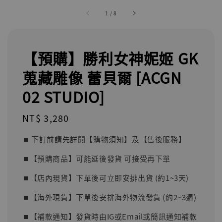
1
/
8
【預購】勝利女神妮姬 GK
蒐藏雕像 蕾貝爾 [ACGN
02 STUDIO]
Regular
NT$ 3,280
price
⏹︎ 下訂前請先詳閱【購物須知】及【售後服務】
⏹︎【預購商品】可能延後發貨 可接受再下單
⏹︎【店內現貨】下單後可立即安排出貨 (約1~3天)
⏹︎【海外現貨】下單後安排海外物流發貨 (約2~3週)
⏹︎【補款通知】發貨時由IG或Email或簡訊通知補款