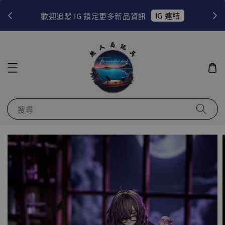
！
IG 連結
歡迎追蹤 IG 鎖定更多新品資訊
搜尋