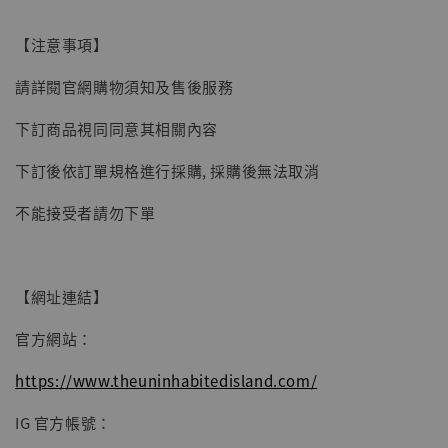
【現貨】BJSTUDIO 1/6系列可動蒐藏人偶 讓
【注意事項】
子彈飛 鵝城縣長 張麻子 [BK01]
請詳閱官網購物須知及售後服務
-
+
NT$ 4,980
NT$ 5,300
下訂商品視同同意其相關內容
下訂後依訂單規格進行採購, 採購後無法取消
加入購物車
不能接受者請勿下單
【網址連結】
官方網站：
https://www.theuninhabitedisland.com/
IG 官方帳號：