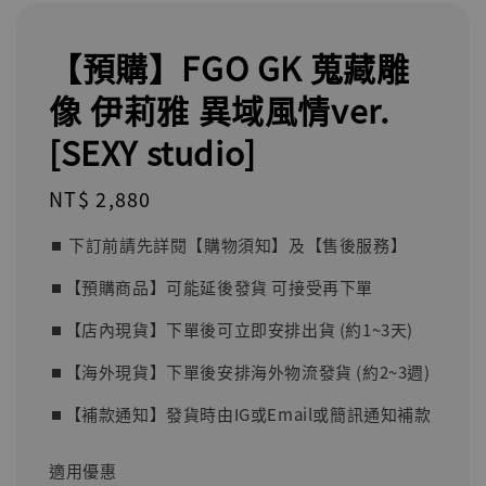
【預購】FGO GK 蒐藏雕
像 伊莉雅 異域風情ver.
[SEXY studio]
Regular
NT$ 2,880
price
⏹︎ 下訂前請先詳閱【購物須知】及【售後服務】
⏹︎【預購商品】可能延後發貨 可接受再下單
⏹︎【店內現貨】下單後可立即安排出貨 (約1~3天)
⏹︎【海外現貨】下單後安排海外物流發貨 (約2~3週)
⏹︎【補款通知】發貨時由IG或Email或簡訊通知補款
適用優惠