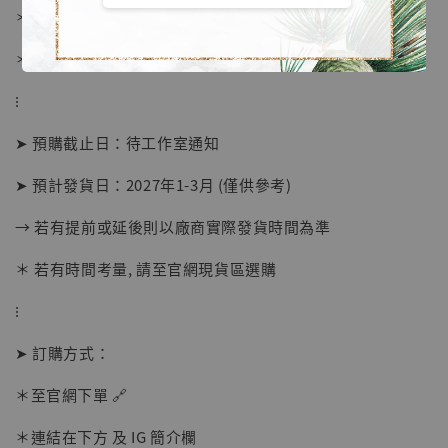
＊ 國際運費另計
＊ 刷卡免手續費
⁝
➤ 預購截止日：待工作室通知
➤ 預計發貨日：2027年1-3月 (僅供參考)
→ 若有提前或延後則以廠商實際發貨時間為準
＊ 若有時間考量, 請至官網現貨區選購
【店內現貨】海賊王 系列蒐藏雕像 布魯克達
摩 [7STARS Studio]
⁝
-
+
NT$ 1,500
NT$ 1,870
➤ 訂購方式：
＊至官網下單 🔗
加入購物車
＊連結在下方 及 IG 簡介欄