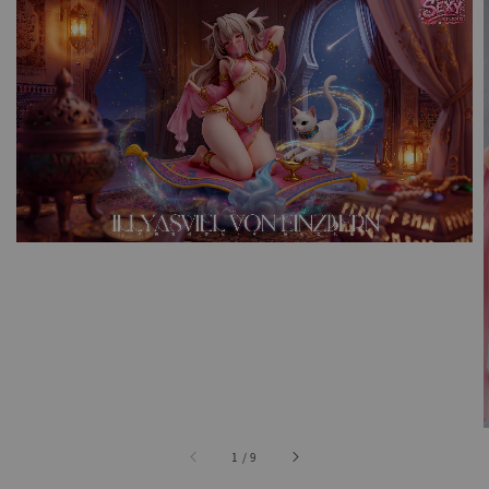
1
/
9