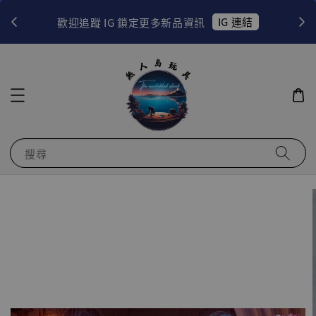
！
IG 連結
歡迎追蹤 IG 鎖定更多新品資訊
搜尋