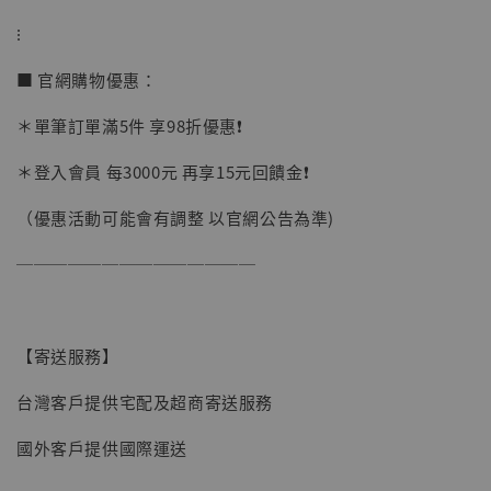
⁝
加購優惠【讓子彈飛 鵝城縣長 張麻子 [BK01]】
■ 官網購物優惠：
＊單筆訂單滿5件 享98折優惠❗️
＊登入會員 每3000元 再享15元回饋金❗️
（優惠活動可能會有調整 以官網公告為準)
──────────────
【寄送服務】
台灣客戶提供宅配及超商寄送服務
國外客戶提供國際運送