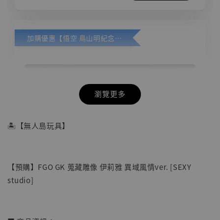
加購優惠【悟空 鳥山明紀念款 [奇蹟工作室]】
瀏覽更多
🏝【無人島玩具】
【預購】FGO GK 蒐藏雕像 伊莉雅 異域風情ver. [SEXY
studio]