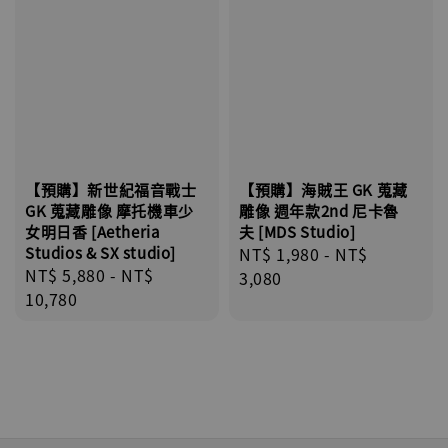
【預購】新世紀福音戰士
【預購】海賊王 GK 蒐藏
GK 蒐藏雕像 摩托機車少
雕像 週年款2nd 尼卡魯
女明日香 [Aetheria
夫 [MDS Studio]
Studios & SX studio]
Regular
NT$ 1,980
-
NT$
Regular
NT$ 5,880
-
NT$
price
3,080
price
10,780