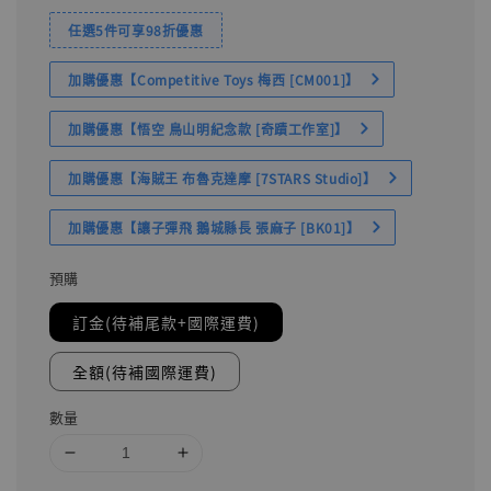
任選5件可享98折優惠
加購優惠【Competitive Toys 梅西 [CM001]】
加購優惠【悟空 鳥山明紀念款 [奇蹟工作室]】
加購優惠【海賊王 布魯克達摩 [7STARS Studio]】
加購優惠【讓子彈飛 鵝城縣長 張麻子 [BK01]】
預購
訂金(待補尾款+國際運費)
全額(待補國際運費)
數量