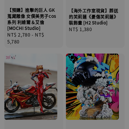
【預購】進擊的巨人 GK
【海外工作室現貨】葬送
蒐藏雕像 女僕美男子cos
的芙莉蓮《憂傷芙莉蓮》
系列 利維爾＆艾倫
裝飾畫 [H2 Studio]
[MOCHI Studio]
Regular
NT$ 1,380
Regular
NT$ 2,780
-
NT$
price
price
5,780