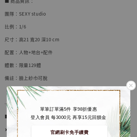
■ 商品資訊：
團隊：SEXY studio
【店內現貨】七龍珠 系列蒐藏雕像 悟空 鳥山
明紀念款 [奇蹟工作室]
比例：1/6
-
+
NT$ 4,280
尺寸：高21 寬20 深10 cm
NT$ 5,580
配置：人物+地台+配件
加入購物車
體數：限量129體
備註：臉上紗巾可脫
加購優惠【海賊王 布魯克達摩 [7STARS Studio]】
──────────────
單筆訂單滿5件 享98折優惠
■ 販售資訊 (NT$)：
登入會員 每3000元 再享15元回饋金
➤ 價格 5580元 (訂金2880)
官網刷卡免手續費