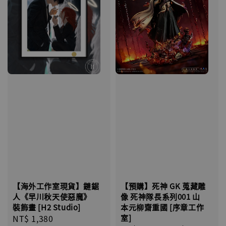
【海外工作室現貨】鏈鋸
【預購】死神 GK 蒐藏雕
人《早川秋天使惡魔》
像 死神隊長系列001 山
裝飾畫 [H2 Studio]
本元柳齋重國 [序章工作
Regular
NT$ 1,380
室]