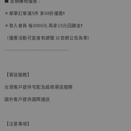
■ 官網購物優惠：
＊單筆訂單滿5件 享98折優惠❗️
＊登入會員 每3000元 再享15元回饋金❗️
（優惠活動可能會有調整 以官網公告為準)
──────────────
【寄送服務】
台灣客戶提供宅配及超商寄送服務
國外客戶提供國際運送
【現貨】BJSTUDIO 1/6系列可動蒐藏人偶 讓
【注意事項】
子彈飛 鵝城縣長 張麻子 [BK01]