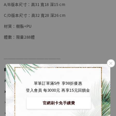
A/B版本尺寸：高31 寬18 深15 cm
-
+
NT$ 4,280
NT$ 5,580
C/D版本尺寸：高32 寬28 深26 cm
材質：樹脂+PU
加入購物車
體數：限量288體
加購優惠【海賊王 布魯克達摩 [7STARS Studio]】
──────────────
■ 販售資訊 (NT$)：
➤ A/B版本價格 4580元 (訂金2580)
單筆訂單滿5件 享98折優惠
登入會員 每3000元 再享15元回饋金
➤ C/D版本價格 7180元 (訂金3680)
＊ 國際運費另計
官網刷卡免手續費
＊ 刷卡免手續費