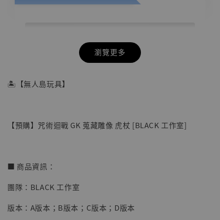
瀏覽更多
🏝【無人島玩具】
【預購】咒術迴戰 GK 蒐藏雕像 虎杖 [BLACK 工作室]
■ 商品資訊：
團隊：BLACK 工作室
【店內現貨】七龍珠 系列蒐藏雕像 悟空 鳥山
版本：A版本；B版本；C版本；D版本
明紀念款 [奇蹟工作室]