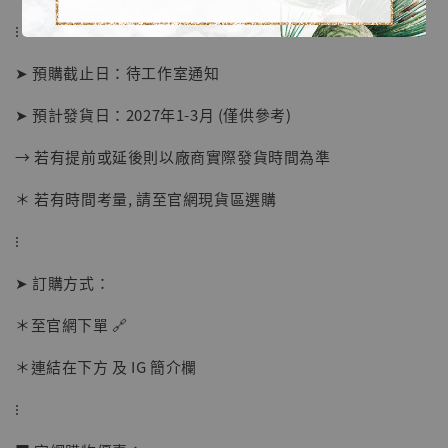
⁝
➤ 預購截止日：待工作室通知
➤ 預計發貨日：2027年1-3月 (僅供參考)
→ 若有提前或延後則以廠商實際發貨時間為準
【店內現貨】海賊王 系列蒐藏雕像 布魯克達
＊ 若有時間考量, 請至官網現貨區選購
摩 [7STARS Studio]
-
+
⁝
NT$ 1,500
NT$ 1,870
➤ 訂購方式：
＊至官網下單 🔗
加入購物車
＊連結在下方 及 IG 簡介欄
⁝
加購優惠【讓子彈飛 鵝城縣長 張麻子 [BK01]】