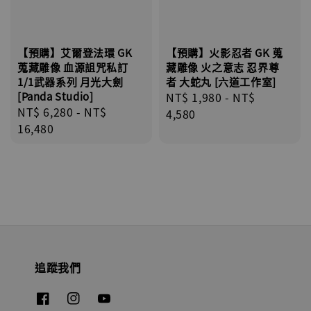
【預購】艾爾登法環 GK
【預購】火影忍者 GK 蒐
蒐藏雕像 血源詛咒私訂
藏雕像 火之意志 忍界尊
1/1武器系列 月光大劍
者 大蛇丸 [六道工作室]
[Panda Studio]
Regular
NT$ 1,980
-
NT$
Regular
NT$ 6,280
-
NT$
price
4,580
price
16,480
追蹤我們