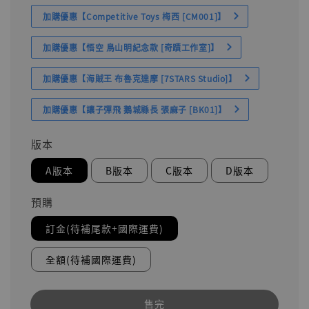
加購優惠【Competitive Toys 梅西 [CM001]】
加購優惠【悟空 鳥山明紀念款 [奇蹟工作室]】
加購優惠【海賊王 布魯克達摩 [7STARS Studio]】
加購優惠【讓子彈飛 鵝城縣長 張麻子 [BK01]】
版本
A版本
B版本
C版本
D版本
預購
訂金(待補尾款+國際運費)
全額(待補國際運費)
售完