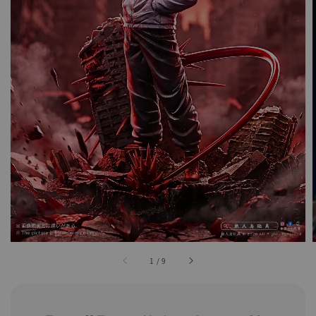
1
/
9