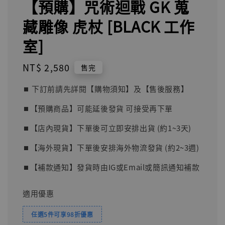
【預購】咒術迴戰 GK 蒐
藏雕像 虎杖 [BLACK 工作
室]
Regular
NT$ 2,580
售完
price
⏹︎ 下訂前請先詳閱【購物須知】及【售後服務】
⏹︎【預購商品】可能延後發貨 可接受再下單
⏹︎【店內現貨】下單後可立即安排出貨 (約1~3天)
⏹︎【海外現貨】下單後安排海外物流發貨 (約2~3週)
⏹︎【補款通知】發貨時由IG或Email或簡訊通知補款
適用優惠
任選5件可享98折優惠