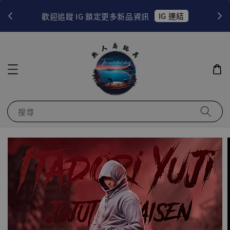
！
IG 連結
歡迎追蹤 IG 鎖定更多新品資訊
搜尋