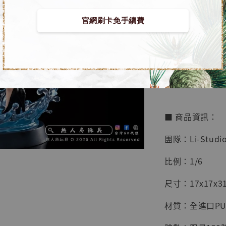
官網刷卡免手續費
【店內
🏝【無人島玩具
系列蒐
鳥山明
工作室
【預購】死神 GK 
NT$ 4,280
NT$ 5,580
■ 商品資訊：
加
團隊：Li-Studi
比例：1/6
尺寸：17x17x31
材質：全進口P