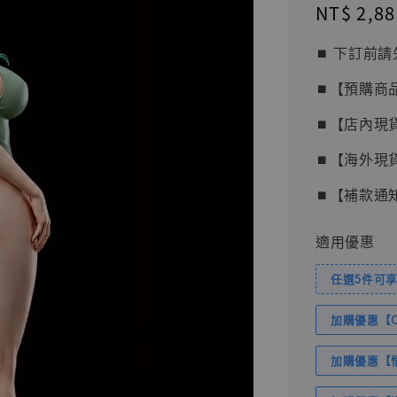
Regular
NT$ 2,88
price
⏹︎ 下訂
⏹︎【預購商
⏹︎【店內現
⏹︎【海外現
⏹︎【補款通
適用優惠
任選5件可享
加購優惠【Com
加購優惠【悟