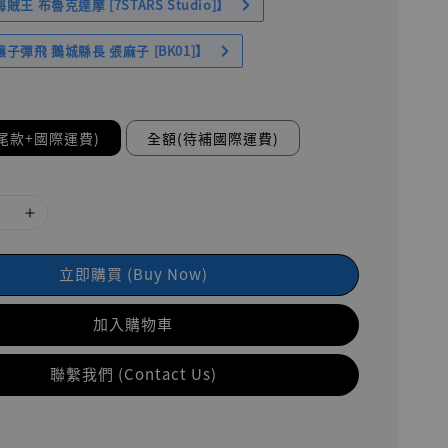
王 布魯克達摩 [7STARS Studio]】
子彈飛 鵝城縣長 張麻子 [BK01]】
尾款+國際運費)
全額(待補國際運費)
立即購買 (Buy Now)
加入購物車
聯繫我們 (Contact Us)