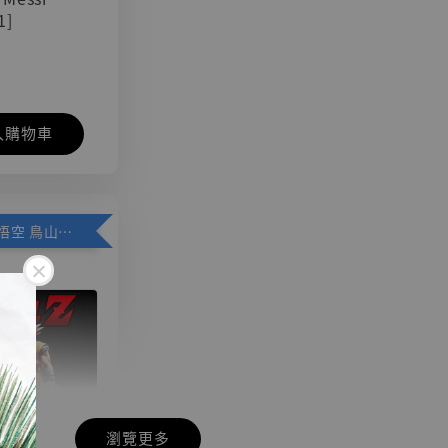
1]
入購物車
加購優惠【悟空 鳥山明紀念款 [奇蹟工作室]】
瀏覽更多