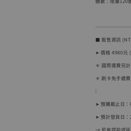
體數：限量120
───────
■ 販售資訊 (NT
【店內
系列蒐
➤ 價格 4980元 
克達摩 
Studio
＊ 國際運費另計
NT$ 1,500
＊ 刷卡免手續費
NT$ 1,870
⁝
加
➤ 預購截止日
➤ 預計發貨日：2
→ 若有提前或