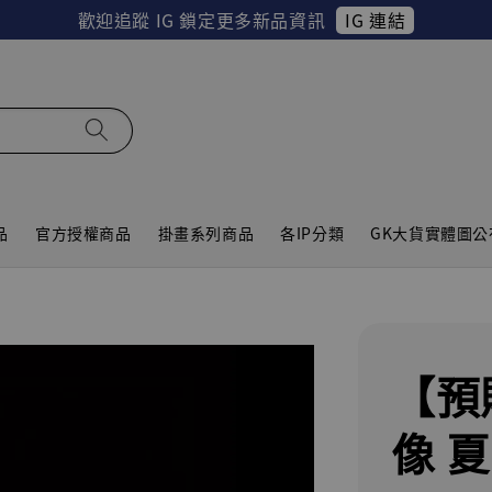
IG 連結
歡迎追蹤 IG 鎖定更多新品資訊
品
官方授權商品
掛畫系列商品
各IP分類
GK大貨實體圖公
【預
像 夏