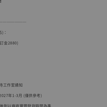
體
───────
$)：
現貨】海賊王
藏雕像 布魯
(訂金2880)
[7STARS
]
-
+
入購物車
：待工作室通知
027年1-3月 (僅供參考)
加購優惠【讓子彈飛 鵝城縣長 張麻子 [BK01]】
延後則以廠商實際發貨時間為準