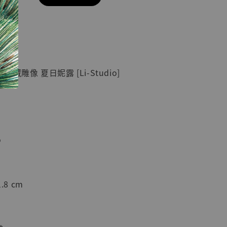
現貨】七龍珠
】
藏雕像 悟空
紀念款 [奇蹟
]
蒐藏雕像 夏日妮露 [Li-Studio]
-
+
入購物車
o
加購優惠【海賊王 布魯克達摩 [7STARS Studio]】
.8 cm
U