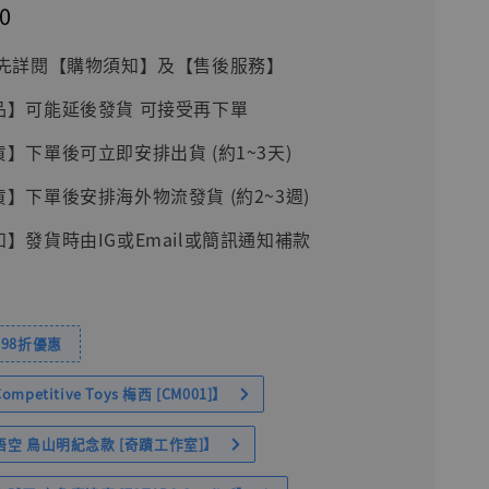
0
前請先詳閱【購物須知】及【售後服務】
品】可能延後發貨 可接受再下單
貨】下單後可立即安排出貨 (約1~3天)
貨】下單後安排海外物流發貨 (約2~3週)
知】發貨時由IG或Email或簡訊通知補款
98折優惠
petitive Toys 梅西 [CM001]】
空 鳥山明紀念款 [奇蹟工作室]】