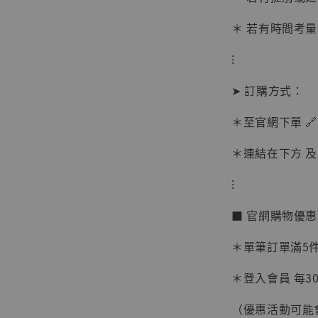
＊ 若有時間考量
⁝
➤ 訂購方式：
＊至官網下單 🔗
＊連結在下方 及 
【現貨
⁝
BJST
可動蒐
■ 官網購物優
彈飛 
子 [BK
＊單筆訂單滿5件 
NT$ 4,980
＊登入會員 每30
NT$ 5,300
（優惠活動可能