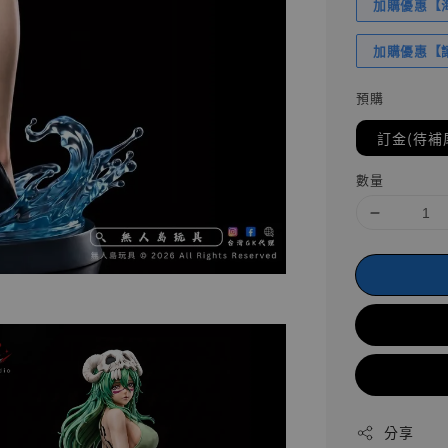
加購優惠【海賊
加購優惠【讓
預購
訂金(待補
數量
分享