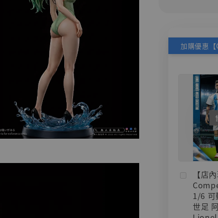
【店內
Compe
1/6 
世足 
Lionel