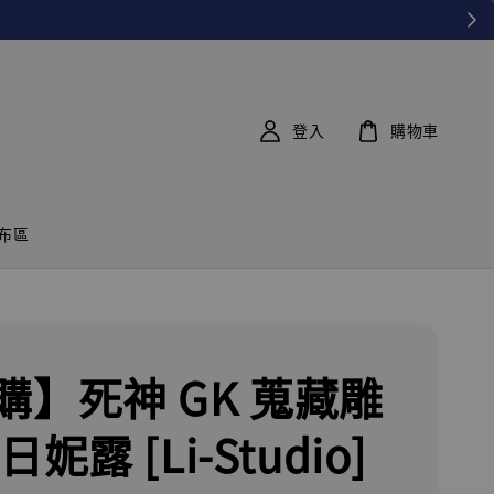
登入
購物車
布區
購】死神 GK 蒐藏雕
日妮露 [Li-Studio]