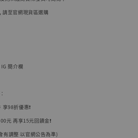
, 請至官網現貨區選購
IG 簡介欄
】
UDIO 1/6系列
藏人偶 讓子
惠：
鵝城縣長 張麻
01]
享98折優惠❗️
-
+
00元 再享15元回饋金❗️
會有調整 以官網公告為準)