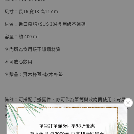
【店內現貨】七龍珠 系列蒐藏雕像 悟空 鳥山
明紀念款 [奇蹟工作室]
尺寸：長16 寬13 高11 cm
-
+
NT$ 4,280
材質：進口樹脂+SUS 304食用級不鏽鋼
NT$ 5,580
容量：約 400 ml
加入購物車
＊內層為食用級不鏽鋼材質
＊可放心飲用
加購優惠【海賊王 布魯克達摩 [7STARS Studio]】
＊贈品：實木杯蓋+軟木杯墊
備註：可搭配手辦擺件，亦可作為筆筒與收納筒使用；背景
為希魯魯克送給喬巴的粉色大頂帽，帽子上帶有X標誌，象徵
著兩人的羈絆和喬巴醫生的身份
單筆訂單滿5件 享98折優惠
登入會員 每3000元 再享15元回饋金