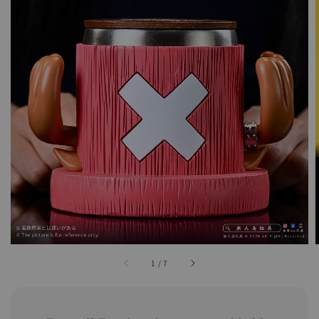
1
/
7