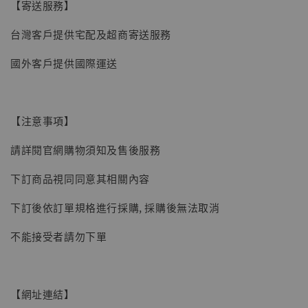
【寄送服務】
子彈飛 鵝城縣長 張麻子 [BK01]
-
+
NT$ 4,980
台灣客戶提供宅配及超商寄送服務
NT$ 5,300
國外客戶提供國際運送
加入購物車
【注意事項】
請詳閱官網購物須知及售後服務
下訂商品視同同意其相關內容
下訂後依訂單規格進行採購, 採購後無法取消
不能接受者請勿下單
【網址連結】