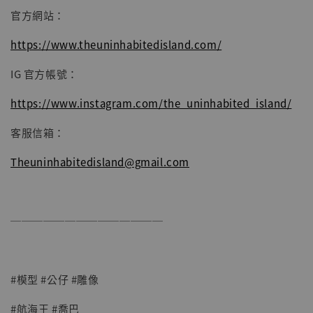
官方網站：
https://www.theuninhabitedisland.com/
IG 官方帳號：
https://www.instagram.com/the_uninhabited_island/
客服信箱：
Theuninhabitedisland@gmail.com
──────────────
#模型 #公仔 #雕像
#航海王 #喬巴