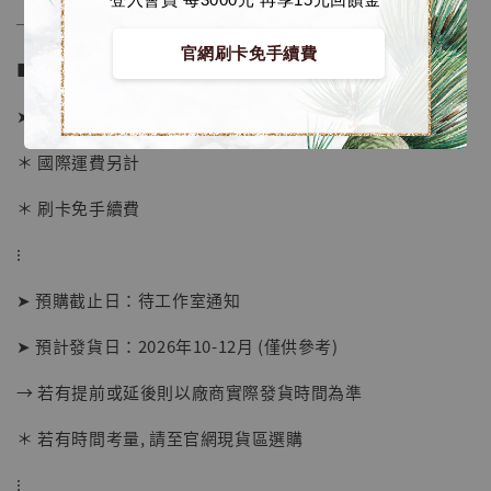
──────────────
官網刷卡免手續費
■ 販售資訊 (NT$)：
➤ 價格 980元 (訂金580)
＊ 國際運費另計
＊ 刷卡免手續費
【店內現貨】海賊王 系列蒐藏雕像 布魯克達
⁝
摩 [7STARS Studio]
➤ 預購截止日：待工作室通知
-
+
NT$ 1,500
NT$ 1,870
➤ 預計發貨日：2026年10-12月 (僅供參考)
→ 若有提前或延後則以廠商實際發貨時間為準
加入購物車
＊ 若有時間考量, 請至官網現貨區選購
⁝