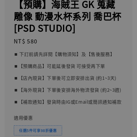
【預購】海賊王 GK 蒐藏
雕像 動漫水杯系列 喬巴杯
[PSD STUDIO]
Regular
NT$ 580
price
⏹︎ 下訂前請先詳閱【購物須知】及【售後服務】
⏹︎【預購商品】可能延後發貨 可接受再下單
⏹︎【店內現貨】下單後可立即安排出貨 (約1~3天)
⏹︎【海外現貨】下單後安排海外物流發貨 (約2~3週)
⏹︎【補款通知】發貨時由IG或Email或簡訊通知補款
適用優惠
任選5件可享98折優惠