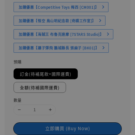
加購優惠【Competitive Toys 梅西 [CM001]】
加購優惠【悟空 鳥山明紀念款 [奇蹟工作室]】
加購優惠【海賊王 布魯克達摩 [7STARS Studio]】
加購優惠【讓子彈飛 鵝城縣長 張麻子 [BK01]】
預購
訂金(待補尾款+國際運費)
全額(待補國際運費)
數量
立即購買 (Buy Now)