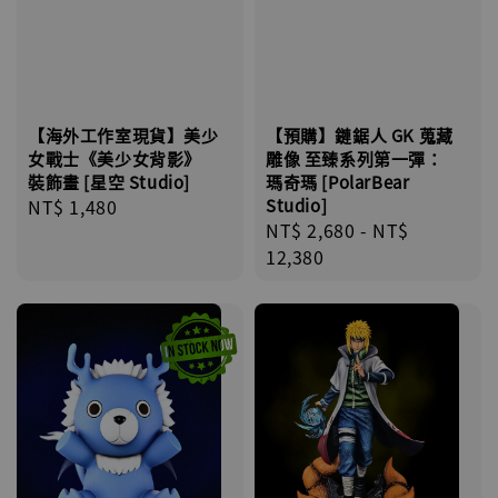
【海外工作室現貨】美少
【預購】鏈鋸人 GK 蒐藏
女戰士《美少女背影》
雕像 至臻系列第一彈：
裝飾畫 [星空 Studio]
瑪奇瑪 [PolarBear
Regular
NT$ 1,480
Studio]
Regular
NT$ 2,680
-
NT$
price
price
12,380