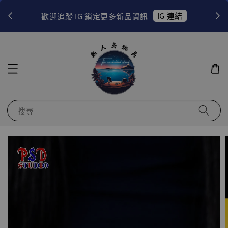
！
IG 連結
歡迎追蹤 IG 鎖定更多新品資訊
搜尋