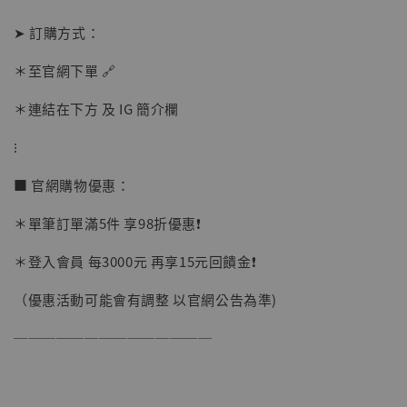
加購優惠【讓子彈飛 鵝城縣長 張麻子 [BK01]】
➤ 訂購方式：
＊至官網下單 🔗
＊連結在下方 及 IG 簡介欄
⁝
■ 官網購物優惠：
＊單筆訂單滿5件 享98折優惠❗️
＊登入會員 每3000元 再享15元回饋金❗️
（優惠活動可能會有調整 以官網公告為準)
──────────────
【現貨】BJSTUDIO 1/6系列可動蒐藏人偶 讓