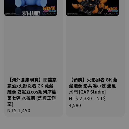
【海外倉庫現貨】間諜家
【預購】火影忍者 GK 蒐
家酒x火影忍者 GK 蒐藏
藏雕像 影共鳴小波 波風
雕像 安妮亞cos系列序篇
水門 [GAP Studio]
第七彈 水拉美 [洗牌工作
Regular
NT$ 2,380
-
NT$
室]
price
4,580
Regular
NT$ 1,450
price