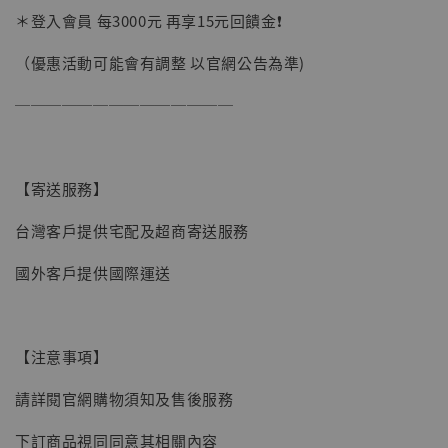
＊登入會員 每3000元 再享15元回饋金❗️
（優惠活動可能會有調整 以官網公告為準)
──────────────
【寄送服務】
台灣客戶提供宅配及超商寄送服務
國外客戶提供國際運送
【注意事項】
【現貨】BJSTUDIO 1/6系列可動蒐藏人偶 讓
請詳閱官網購物須知及售後服務
子彈飛 鵝城縣長 張麻子 [BK01]
下訂商品視同同意其相關內容