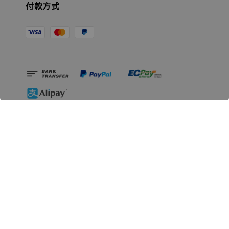
付款方式
相關資訊
無人島玩具公司資訊
里程碑
聯絡我們
認識GK
GK 預購流程說明
常見問題Q&A
EZWay易利委APP教學
For overseas clients