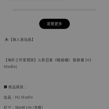
瀏覽更多
🏝【無人島玩具】
【海外工作室現貨】火影忍者《曉組織》 裝飾畫 [H2
Studio]
■ 商品資訊：
出品：H2 Studio
【店內現貨】七龍珠 系列蒐藏雕像 悟空 鳥山
明紀念款 [奇蹟工作室]
尺寸：50x40 cm (含框)