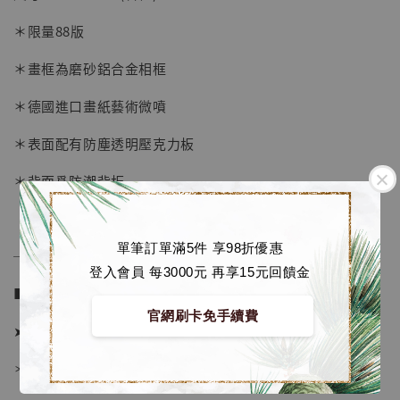
-
+
NT$ 4,280
＊限量88版
NT$ 5,580
＊畫框為磨砂鋁合金相框
加入購物車
＊德國進口畫紙藝術微噴
＊表面配有防塵透明壓克力板
加購優惠【海賊王 布魯克達摩 [7STARS Studio]】
＊背面爲防潮背板
單筆訂單滿5件 享98折優惠
──────────────
登入會員 每3000元 再享15元回饋金
■ 販售資訊 (NT$)：
官網刷卡免手續費
➤ 價格 1380元
＊ 國際運費另計