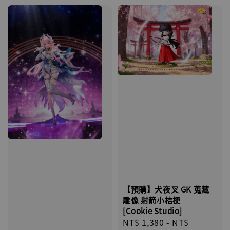
【預購】犬夜叉 GK 蒐藏
雕像 射箭小桔梗
[Cookie Studio]
Regular
NT$ 1,380
-
NT$