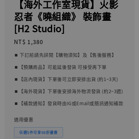
【海外工作室現貨】火影
忍者《曉組織》 裝飾畫
[H2 Studio]
Regular
NT$ 1,380
price
⏹︎ 下訂前請先詳閱【購物須知】及【售後服務】
⏹︎【預購商品】可能延後發貨 可接受再下單
⏹︎【店內現貨】下單後可立即安排出貨 (約1~3天)
⏹︎【海外現貨】下單後安排海外物流發貨 (約2~3週)
⏹︎【補款通知】發貨時由IG或Email或簡訊通知補款
適用優惠
任選5件可享98折優惠