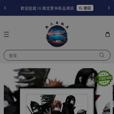
！
IG 連結
歡迎追蹤 IG 鎖定更多新品資訊
搜尋