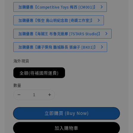
加購優惠【Competitive Toys 梅西 [CM001]】
加購優惠【悟空 鳥山明紀念款 [奇蹟工作室]】
加購優惠【海賊王 布魯克達摩 [7STARS Studio]】
加購優惠【讓子彈飛 鵝城縣長 張麻子 [BK01]】
海外現貨
全額(待補國際運費)
數量
立即購買 (Buy Now)
加入購物車