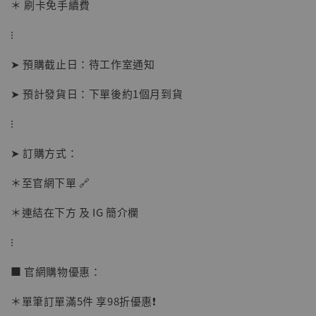
＊ 刷卡免手續費
⁝
➤ 預購截止日：待工作室通知
➤ 預計發貨日：下單後約1個月到貨
⁝
【店內現貨】海賊王 系列蒐藏雕像 布魯克達
摩 [7STARS Studio]
➤ 訂購方式：
-
+
NT$ 1,500
NT$ 1,870
＊至官網下單 🔗
＊連結在下方 及 IG 簡介欄
加入購物車
⁝
■ 官網購物優惠：
加購優惠【讓子彈飛 鵝城縣長 張麻子 [BK01]】
＊單筆訂單滿5件 享98折優惠❗️