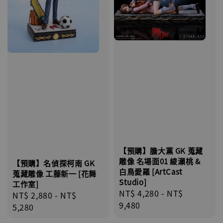
【預購】膽大黨 GK 蒐藏
雕像 名場面01 綾瀨桃 &
【預購】名偵探柯南 GK
白鳥愛羅 [ArtCast
蒐藏雕像 工藤新一 [花舞
Studio]
工作室]
Regular
NT$ 4,280
-
NT$
Regular
NT$ 2,880
-
NT$
price
9,480
price
5,280