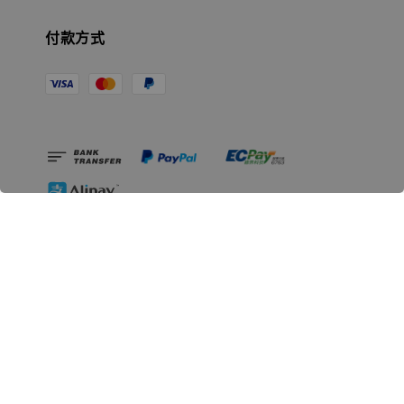
付款方式
相關資訊
無人島玩具公司資訊
里程碑
聯絡我們
認識GK
GK 預購流程說明
常見問題Q&A
EZWay易利委APP教學