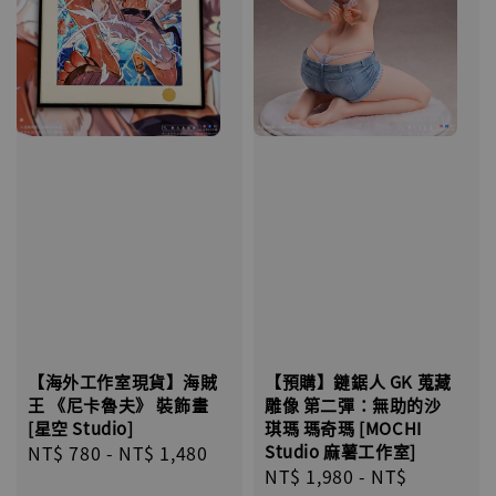
【海外工作室現貨】海賊
【預購】鏈鋸人 GK 蒐藏
王 《尼卡魯夫》 裝飾畫
雕像 第二彈：無助的沙
[星空 Studio]
琪瑪 瑪奇瑪 [MOCHI
Regular
NT$ 780
-
NT$ 1,480
Studio 麻薯工作室]
Regular
NT$ 1,980
-
NT$
price