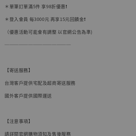
＊單筆訂單滿5件 享98折優惠❗️
加購優惠【讓子彈飛 鵝城縣長 張麻子 [BK01]】
＊登入會員 每3000元 再享15元回饋金❗️
（優惠活動可能會有調整 以官網公告為準)
──────────────
【寄送服務】
台灣客戶提供宅配及超商寄送服務
國外客戶提供國際運送
【注意事項】
請詳閱官網購物須知及售後服務