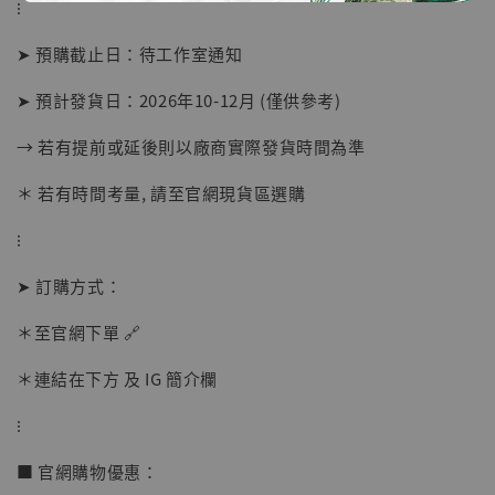
⁝
➤ 預購截止日：待工作室通知
➤ 預計發貨日：2026年10-12月 (僅供參考)
→ 若有提前或延後則以廠商實際發貨時間為準
＊ 若有時間考量, 請至官網現貨區選購
⁝
➤ 訂購方式：
【店內現貨】海賊王 系列蒐藏雕像 布魯克達
摩 [7STARS Studio]
＊至官網下單 🔗
-
+
NT$ 1,500
NT$ 1,870
＊連結在下方 及 IG 簡介欄
⁝
加入購物車
■ 官網購物優惠：