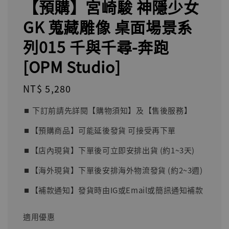
【預購】宮崎駿 神隱少女
GK 蒐藏雕像 桌面場景系
列015 千與千尋-奔跑
[OPM Studio]
Regular
NT$ 5,280
price
⏹︎ 下訂前請先詳閱【購物須知】及【售後服務】
⏹︎【預購商品】可能延後發貨 可接受再下單
⏹︎【店內現貨】下單後可立即安排出貨 (約1~3天)
⏹︎【海外現貨】下單後安排海外物流發貨 (約2~3週)
⏹︎【補款通知】發貨時由IG或Email或簡訊通知補款
適用優惠