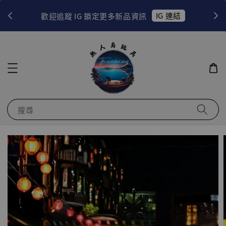
！
IG 連結
歡迎追蹤 IG 鎖定更多新品資訊
搜尋