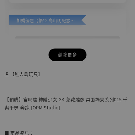
加購優惠【悟空 鳥山明紀念款 [奇蹟工作室]】
瀏覽更多
🏝【無人島玩具】
【預購】宮崎駿 神隱少女 GK 蒐藏雕像 桌面場景系列015 千
與千尋-奔跑 [OPM Studio]
■ 商品資訊：