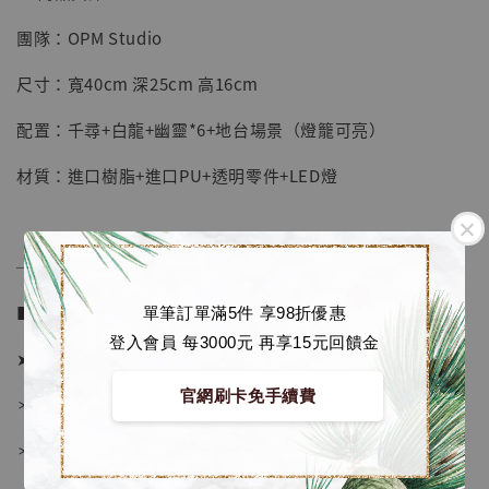
團隊：OPM Studio
【店內現貨】七龍珠 系列蒐藏雕像 悟空 鳥山
明紀念款 [奇蹟工作室]
尺寸：寬40cm 深25cm 高16cm
-
+
NT$ 4,280
配置：千尋+白龍+幽靈*6+地台場景（燈籠可亮）
NT$ 5,580
材質：進口樹脂+進口PU+透明零件+LED燈
加入購物車
──────────────
加購優惠【海賊王 布魯克達摩 [7STARS Studio]】
■ 販售資訊 (NT$)：
單筆訂單滿5件 享98折優惠
登入會員 每3000元 再享15元回饋金
➤ 價格 9680元 (訂金5280)
官網刷卡免手續費
＊ 國際運費另計
＊ 刷卡免手續費