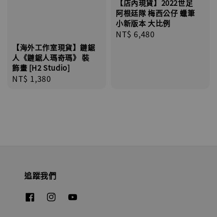
【店內現貨】2022世足
阿根廷隊 梅西公仔 蠟筆
小新版本 大比例
Regular
NT$ 6,480
price
【海外工作室現貨】鏈鋸
人《鏈鋸人瑪奇瑪》 裝
飾畫 [H2 Studio]
Regular
NT$ 1,380
price
追蹤我們