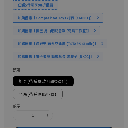
任選5件可享98折優惠
加購優惠【Competitive Toys 梅西 [CM001]】
加購優惠【悟空 鳥山明紀念款 [奇蹟工作室]】
加購優惠【海賊王 布魯克達摩 [7STARS Studio]】
加購優惠【讓子彈飛 鵝城縣長 張麻子 [BK01]】
預購
訂金(待補尾款+國際運費)
全額(待補國際運費)
數量