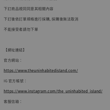
【現貨】BJSTUDIO 1/6系列可動蒐藏人偶 讓
下訂商品視同同意其相關內容
子彈飛 鵝城縣長 張麻子 [BK01]
下訂後依訂單規格進行採購, 採購後無法取消
-
+
NT$ 4,980
NT$ 5,300
不能接受者請勿下單
加入購物車
【網址連結】
官方網站：
https://www.theuninhabitedisland.com/
IG 官方帳號：
https://www.instagram.com/the_uninhabited_island/
客服信箱：