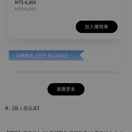
NT$ 4,000
NT$ 5,200
加入購物車
加購優惠【悟空 鳥山明紀念款 [奇蹟工作室]】
瀏覽更多
🏝【無人島玩具】