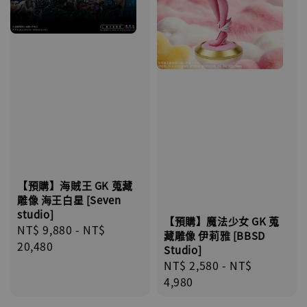
【預購】海賊王 GK 蒐藏
雕像 海王白星 [Seven
studio]
【預購】魔法少女 GK 蒐
Regular
NT$ 9,880
-
NT$
藏雕像 伊莉雅 [BBSD
price
20,480
Studio]
Regular
NT$ 2,580
-
NT$
price
4,980