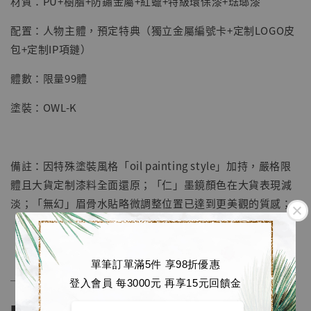
材質：PU+樹脂+防鏽金屬+紅蠟+特級環保漆+琺瑯漆
配置：人物主體，預定特典（獨立金屬編號卡+定制LOGO皮
包+定制IP項鏈）
體數：限量99體
塗裝：OWL-K
備註：因特殊塗裝風格「oil painting style」加持，嚴格限
體且大貨定制漆料全面還原；「仁」墨鏡顏色在大貨表現減
淡；「無幻」眉骨水貼略微調整位置已達到更美觀的質感；
「風」面容五官優化；嚴格限定，永無再版
單筆訂單滿5件 享98折優惠
【店內現貨】海賊王 系列蒐藏雕像 布魯克達
──────────────
摩 [7STARS Studio]
登入會員 每3000元 再享15元回饋金
-
+
NT$ 1,500
■ 販售資訊 (NT$)：