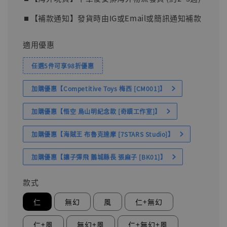
⏹︎【補款通知】發貨時由IG或Email或簡訊通知補款
適用優惠
任選5件可享98折優惠
加購優惠【Competitive Toys 梅西 [CM001]】
加購優惠【悟空 鳥山明紀念款 [奇蹟工作室]】
加購優惠【海賊王 布魯克達摩 [7STARS Studio]】
加購優惠【讓子彈飛 鵝城縣長 張麻子 [BK01]】
款式
仁
無幻
風
仁+無幻
仁+風
無幻+風
仁+無幻+風