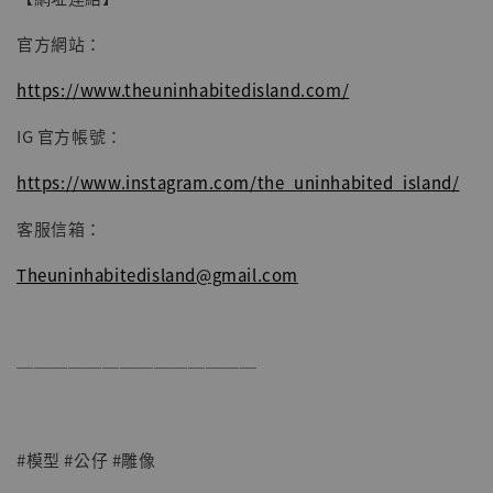
官方網站：
https://www.theuninhabitedisland.com/
IG 官方帳號：
https://www.instagram.com/the_uninhabited_island/
客服信箱：
Theuninhabitedisland@gmail.com
──────────────
#模型 #公仔 #雕像