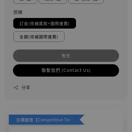
預購
訂金(待補尾款+國際運費)
全額(待補國際運費)
售完
聯繫我們 (Contact Us)
分享
加購優惠【Competitive Toys 梅西 [CM001]】