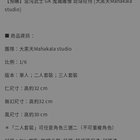
【預購】混沌武士 GK 蒐藏雕像 琉球狂侍 [大黑天Mahakala
studio]
■ 商品資訊：
團隊：大黑天Mahakala studio
【店內現貨】七龍珠 系列蒐藏雕像 悟空 鳥山
明紀念款 [奇蹟工作室]
比例：1/6
-
+
NT$ 4,280
版本：單人；二人套裝；三人套裝
NT$ 5,580
仁尺寸：高約32 cm
加入購物車
無幻尺寸：高約32 cm
風尺寸：高約30 cm
加購優惠【海賊王 布魯克達摩 [7STARS Studio]】
＊「二人套裝」可任意角色三選二（不可重複角色）