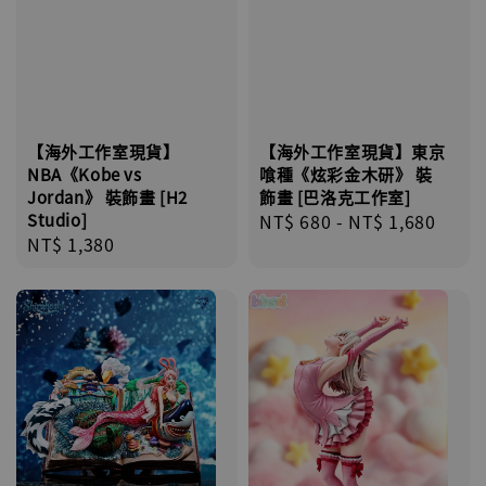
【海外工作室現貨】
【海外工作室現貨】東京
NBA《Kobe vs
喰種《炫彩金木研》 裝
Jordan》 裝飾畫 [H2
飾畫 [巴洛克工作室]
Studio]
Regular
NT$ 680
-
NT$ 1,680
Regular
NT$ 1,380
price
price