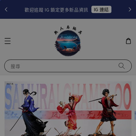
！
IG 連結
歡迎追蹤 IG 鎖定更多新品資訊
搜尋