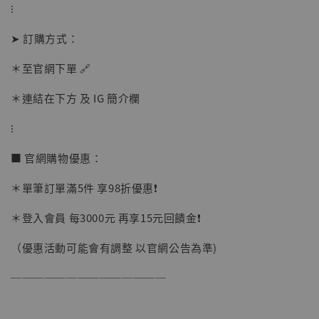
⁝
➤ 訂購方式：
＊至官網下單 🔗
＊連結在下方 及 IG 簡介欄
【現貨】BJSTUDIO 1/6系列可動蒐藏人偶 讓
子彈飛 鵝城縣長 張麻子 [BK01]
⁝
-
+
NT$ 4,980
■ 官網購物優惠：
NT$ 5,300
＊單筆訂單滿5件 享98折優惠❗️
加入購物車
＊登入會員 每3000元 再享15元回饋金❗️
（優惠活動可能會有調整 以官網公告為準)
──────────────