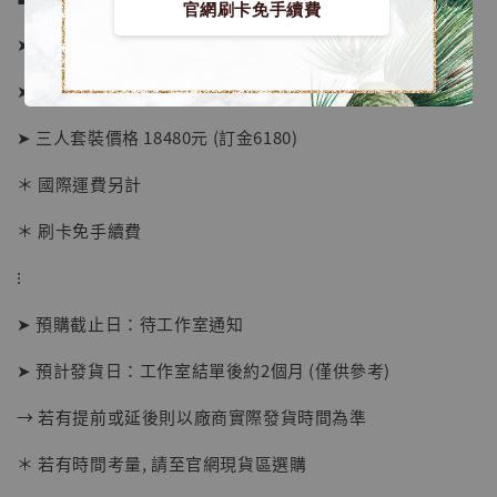
官網刷卡免手續費
NT$ 1,870
➤ 單人價格 7180元 (訂金2880)
加入購物車
➤ 二人套裝價格 13280元 (訂金4480)
➤ 三人套裝價格 18480元 (訂金6180)
＊ 國際運費另計
加購優惠【讓子彈飛 鵝城縣長 張麻子 [BK01]】
＊ 刷卡免手續費
⁝
➤ 預購截止日：待工作室通知
➤ 預計發貨日：工作室結單後約2個月 (僅供參考)
→ 若有提前或延後則以廠商實際發貨時間為準
＊ 若有時間考量, 請至官網現貨區選購