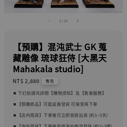
1
/
13
【預購】混沌武士 GK 蒐
藏雕像 琉球狂侍 [大黑天
Mahakala studio]
Regular
NT$ 2,880
售完
price
⏹︎ 下訂前請先詳閱【購物須知】及【售後服務】
⏹︎【預購商品】可能延後發貨 可接受再下單
⏹︎【店內現貨】下單後可立即安排出貨 (約1~3天)
⏹︎【海外現貨】下單後安排海外物流發貨 (約2~3週)