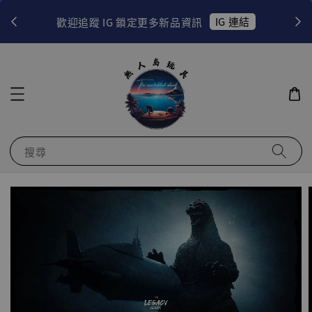
！
IG 連結
歡迎追蹤 IG 鎖定更多新品資訊
搜尋