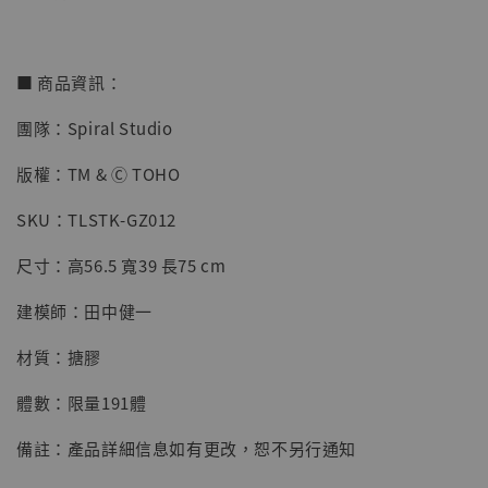
【店內現貨】七龍珠 系列蒐藏雕像 悟空 鳥山
明紀念款 [奇蹟工作室]
■ 商品資訊：
-
+
NT$ 4,280
團隊：Spiral Studio
NT$ 5,580
版權：TM & Ⓒ TOHO
加入購物車
SKU：TLSTK-GZ012
尺寸：高56.5 寬39 長75 cm
加購優惠【海賊王 布魯克達摩 [7STARS Studio]】
建模師：田中健一
材質：搪膠
體數：限量191體
備註：產品詳細信息如有更改，恕不另行通知