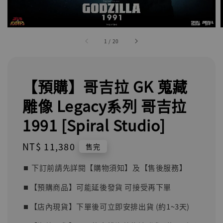
1
/
20
【預購】哥吉拉 GK 蒐藏
雕像 Legacy系列 哥吉拉
1991 [Spiral Studio]
Regular
NT$ 11,380
售完
price
⏹︎ 下訂前請先詳閱【購物須知】及【售後服務】
⏹︎【預購商品】可能延後發貨 可接受再下單
⏹︎【店內現貨】下單後可立即安排出貨 (約1~3天)