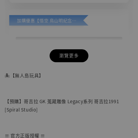
加購優惠【悟空 鳥山明紀念款 [奇蹟工作室]】
瀏覽更多
🏝【無人島玩具】
【預購】哥吉拉 GK 蒐藏雕像 Legacy系列 哥吉拉1991
[Spiral Studio]
≡ 官方正版授權 ≡