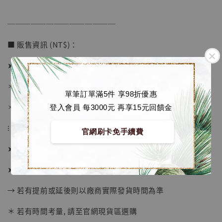
──────────────
■ 販售資訊 (NT$)：
➤ 價格 28380元 (訂金11380)
＊ 國際運費另計
單筆訂單滿5件 享98折優惠
＊ 刷卡免手續費
登入會員 每3000元 再享15元回饋金
⁝
【店內現貨】海賊王 系列蒐藏雕像 布魯克達
官網刷卡免手續費
摩 [7STARS Studio]
➤ 預購截止日：2026年7月20日
-
+
NT$ 1,500
NT$ 1,870
➤ 預計發貨日：2027年1-3月 (僅供參考)
→ 若有提前或延後則以廠商實際發貨時間為準
加入購物車
＊ 若有時間考量, 請至官網現貨區選購