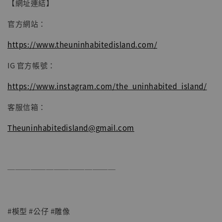
【網址連結】
官方網站：
https://www.theuninhabitedisland.com/
IG 官方帳號：
https://www.instagram.com/the_uninhabited_island/
客服信箱：
Theuninhabitedisland@gmail.com
──────────────
#模型 #公仔 #雕像