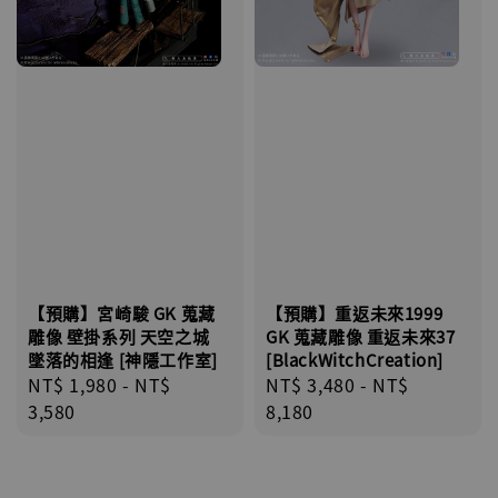
【預購】宮崎駿 GK 蒐藏
【預購】重返未來1999
雕像 壁掛系列 天空之城
GK 蒐藏雕像 重返未來37
墜落的相逢 [神隱工作室]
[BlackWitchCreation]
Regular
NT$ 1,980
-
NT$
Regular
NT$ 3,480
-
NT$
price
3,580
price
8,180