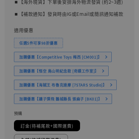
⏹︎【海外現貨】下單後安排海外物流發貨 (約2~3週)
⏹︎【補款通知】發貨時由IG或Email或簡訊通知補款
適用優惠
任選5件可享98折優惠
加購優惠【Competitive Toys 梅西 [CM001]】
加購優惠【悟空 鳥山明紀念款 [奇蹟工作室]】
加購優惠【海賊王 布魯克達摩 [7STARS Studio]】
加購優惠【讓子彈飛 鵝城縣長 張麻子 [BK01]】
預購
訂金(待補尾款+國際運費)