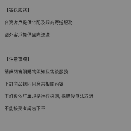
【現貨】BJSTUDIO 1/6系列可動蒐藏人偶 讓
【寄送服務】
子彈飛 鵝城縣長 張麻子 [BK01]
台灣客戶提供宅配及超商寄送服務
-
+
NT$ 4,980
NT$ 5,300
國外客戶提供國際運送
加入購物車
【注意事項】
請詳閱官網購物須知及售後服務
下訂商品視同同意其相關內容
下訂後依訂單規格進行採購, 採購後無法取消
不能接受者請勿下單