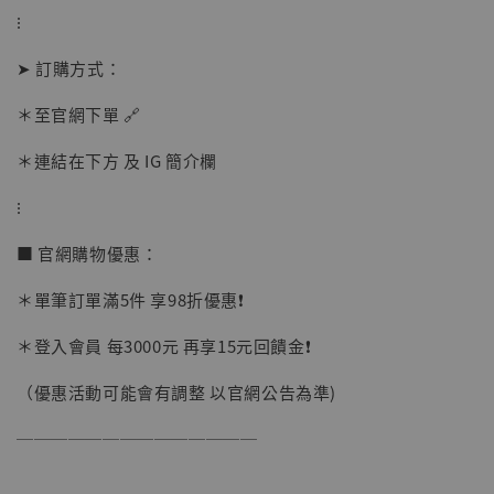
⁝
加購優惠【讓子彈飛 鵝城縣長 張麻子 [BK01]】
➤ 訂購方式：
＊至官網下單 🔗
＊連結在下方 及 IG 簡介欄
⁝
■ 官網購物優惠：
＊單筆訂單滿5件 享98折優惠❗️
＊登入會員 每3000元 再享15元回饋金❗️
（優惠活動可能會有調整 以官網公告為準)
──────────────