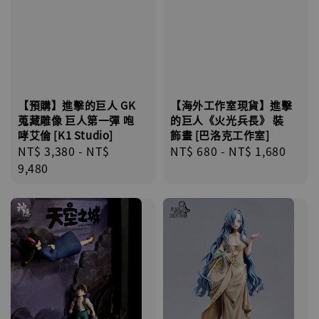
【預購】進擊的巨人 GK
【海外工作室現貨】進擊
蒐藏雕像 巨人第一彈 咆
的巨人《火光兵長》 裝
哮艾倫 [K1 Studio]
飾畫 [巴洛克工作室]
Regular
NT$ 3,380
-
NT$
Regular
NT$ 680
-
NT$ 1,680
price
9,480
price