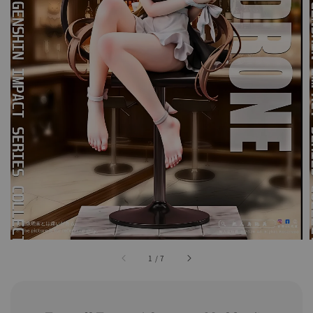
1
/
7