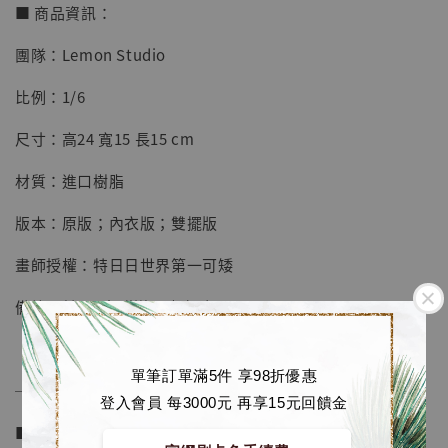
■ 商品資訊：
團隊：Lemon Studio
【店內現貨】七龍珠 系列蒐藏雕像 悟空 鳥山
比例：1/6
明紀念款 [奇蹟工作室]
尺寸：高24 寬15 長15 cm
-
+
NT$ 4,280
NT$ 5,580
材質：進口樹脂
版本：原版；內衣版；雙擺版
加入購物車
畫師授權：特日日世界第一可矮
備註：前100名贈送壓克力磚
加購優惠【海賊王 布魯克達摩 [7STARS Studio]】
單筆訂單滿5件 享98折優惠
──────────────
登入會員 每3000元 再享15元回饋金
■ 販售資訊 (NT$)：