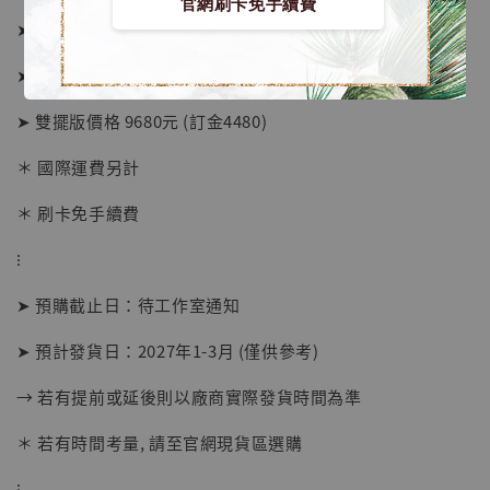
官網刷卡免手續費
➤ 原版價格 5080元 (訂金2880)
➤ 內衣版價格 5080元 (訂金2880)
➤ 雙擺版價格 9680元 (訂金4480)
＊ 國際運費另計
＊ 刷卡免手續費
⁝
➤ 預購截止日：待工作室通知
【店內現貨】海賊王 系列蒐藏雕像 布魯克達
➤ 預計發貨日：2027年1-3月 (僅供參考)
摩 [7STARS Studio]
-
+
→ 若有提前或延後則以廠商實際發貨時間為準
NT$ 1,500
NT$ 1,870
＊ 若有時間考量, 請至官網現貨區選購
⁝