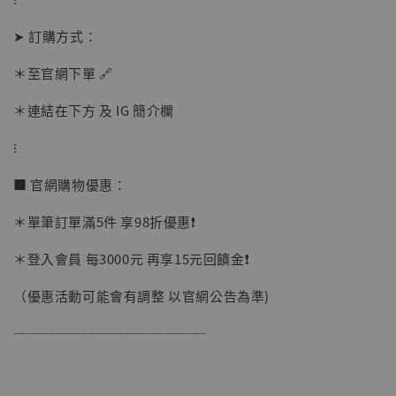
加入購物車
➤ 訂購方式：
＊至官網下單 🔗
加購優惠【讓子彈飛 鵝城縣長 張麻子 [BK01]】
＊連結在下方 及 IG 簡介欄
⁝
■ 官網購物優惠：
＊單筆訂單滿5件 享98折優惠❗️
＊登入會員 每3000元 再享15元回饋金❗️
（優惠活動可能會有調整 以官網公告為準)
──────────────