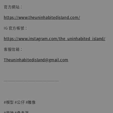
官方網站：
https://www.theuninhabitedisland.com/
IG 官方帳號：
https://www.instagram.com/the_uninhabited_island/
客服信箱：
Theuninhabitedisland@gmail.com
──────────────
#模型 #公仔 #雕像
#原神 #桑多涅