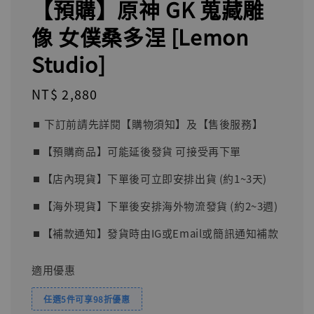
【預購】原神 GK 蒐藏雕
像 女僕桑多涅 [Lemon
Studio]
Regular
NT$ 2,880
price
⏹︎ 下訂前請先詳閱【購物須知】及【售後服務】
⏹︎【預購商品】可能延後發貨 可接受再下單
⏹︎【店內現貨】下單後可立即安排出貨 (約1~3天)
⏹︎【海外現貨】下單後安排海外物流發貨 (約2~3週)
⏹︎【補款通知】發貨時由IG或Email或簡訊通知補款
適用優惠
任選5件可享98折優惠