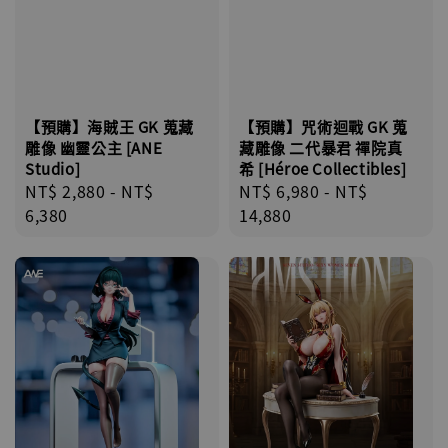
【預購】咒術迴戰 GK 蒐
【預購】海賊王 GK 蒐藏
藏雕像 二代暴君 禪院真
雕像 幽靈公主 [ANE
希 [Héroe Collectibles]
Studio]
Regular
NT$ 6,980
-
NT$
Regular
NT$ 2,880
-
NT$
price
14,880
price
6,380