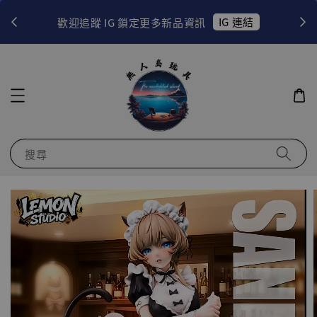
！
IG 連結
歡迎追蹤 IG 鎖定更多新品資訊
搜尋