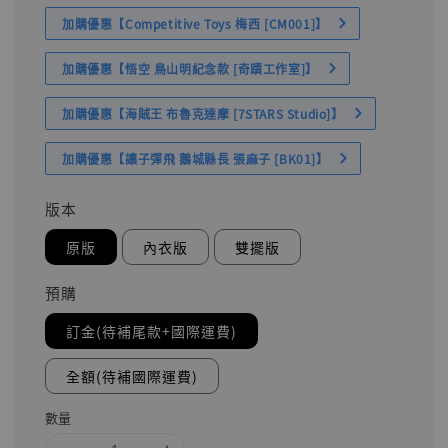
加購優惠【Competitive Toys 梅西 [CM001]】
加購優惠【悟空 鳥山明紀念款 [奇蹟工作室]】
加購優惠【海賊王 布魯克達摩 [7STARS Studio]】
加購優惠【讓子彈飛 鵝城縣長 張麻子 [BK01]】
版本
原版
內衣版
雙擺版
預購
訂金(待補尾款+國際運費)
全額(待補國際運費)
數量