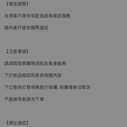
【寄送服務】
台灣客戶提供宅配及超商寄送服務
【現貨】BJSTUDIO 1/6系列可動蒐藏人偶 讓
國外客戶提供國際運送
子彈飛 鵝城縣長 張麻子 [BK01]
-
+
NT$ 4,980
NT$ 5,300
【注意事項】
加入購物車
請詳閱官網購物須知及售後服務
下訂商品視同同意其相關內容
下訂後依訂單規格進行採購, 採購後無法取消
不能接受者請勿下單
【網址連結】