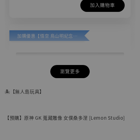
加入購物車
加購優惠【悟空 鳥山明紀念款 [奇蹟工作室]】
瀏覽更多
🏝【無人島玩具】
【預購】原神 GK 蒐藏雕像 女僕桑多涅 [Lemon Studio]