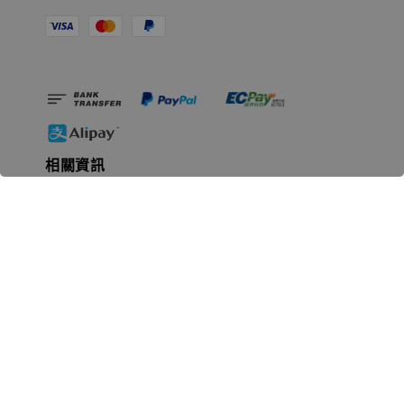
相關資訊
無人島玩具公司資訊
里程碑
聯絡我們
認識GK
GK 預購流程說明
常見問題Q&A
EZWay易利委APP教學
For overseas clients