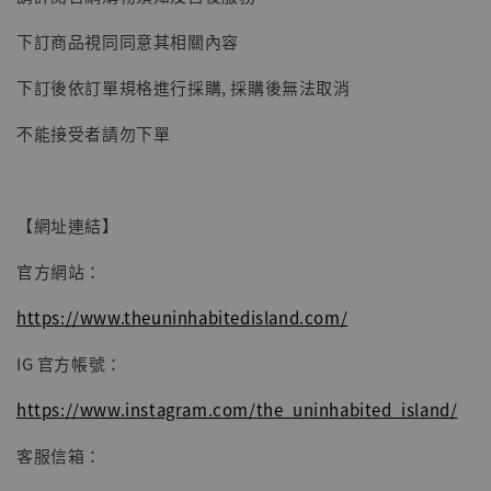
子彈飛 鵝城縣長 張麻子 [BK01]
下訂商品視同同意其相關內容
-
+
NT$ 4,980
NT$ 5,300
下訂後依訂單規格進行採購, 採購後無法取消
不能接受者請勿下單
加入購物車
【網址連結】
官方網站：
https://www.theuninhabitedisland.com/
IG 官方帳號：
https://www.instagram.com/the_uninhabited_island/
客服信箱：