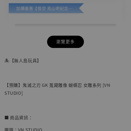
加購優惠【悟空 鳥山明紀念款 [奇蹟工作室]】
瀏覽更多
🏝【無人島玩具】
【預購】鬼滅之刃 GK 蒐藏雕像 蝴蝶忍 女雕系列 [VN
STUDIO]
■ 商品資訊：
團隊：VN STUDIO