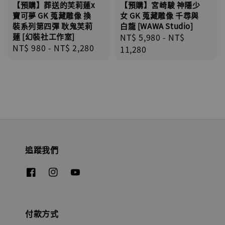
【預購】葬送的芙莉蓮x
【預購】宮崎駿 神隱少
寶可夢 GK 蒐藏雕像 換
女 GK 蒐藏雕像 千尋與
裝系列第四彈 耿鬼芙莉
白龍 [WAWA Studio]
蓮 [幻裝社工作室]
Regular
NT$ 5,980
-
NT$
Regular
NT$ 980
-
NT$ 2,280
price
11,280
price
追蹤我們
付款方式