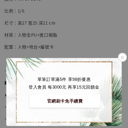
【店內現貨】七龍珠 系列蒐藏雕像 悟空 鳥山
明紀念款 [奇蹟工作室]
比例：1/6
-
+
NT$ 4,280
尺寸：高27 寬25 深21 cm
NT$ 5,580
材質：人物全PU+進口樹脂
加入購物車
配置：人物+地台+編號卡
加購優惠【海賊王 布魯克達摩 [7STARS Studio]】
──────────────
單筆訂單滿5件 享98折優惠
■ 販售資訊 (NT$)：
登入會員 每3000元 再享15元回饋金
➤ 價格 6080元 (訂金2880)
官網刷卡免手續費
＊ 國際運費另計
＊ 刷卡免手續費