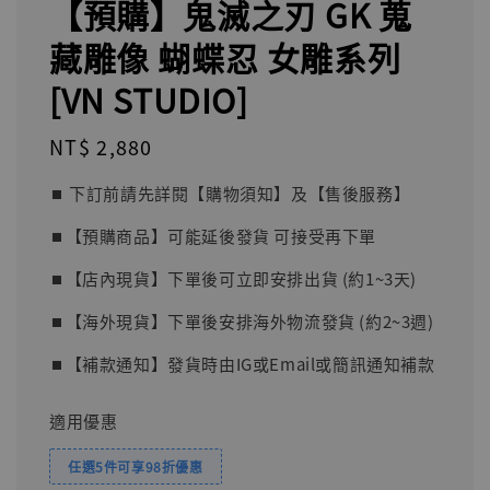
【預購】鬼滅之刃 GK 蒐
藏雕像 蝴蝶忍 女雕系列
[VN STUDIO]
Regular
NT$ 2,880
price
⏹︎ 下訂前請先詳閱【購物須知】及【售後服務】
⏹︎【預購商品】可能延後發貨 可接受再下單
⏹︎【店內現貨】下單後可立即安排出貨 (約1~3天)
⏹︎【海外現貨】下單後安排海外物流發貨 (約2~3週)
⏹︎【補款通知】發貨時由IG或Email或簡訊通知補款
適用優惠
任選5件可享98折優惠