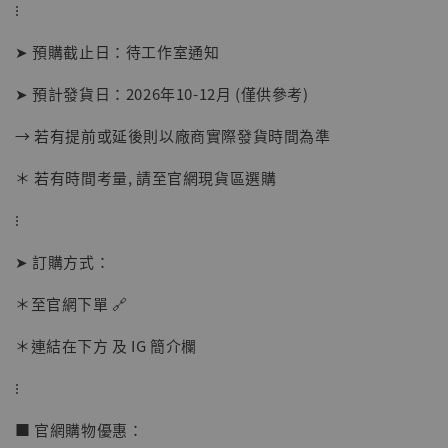
⁝
➤ 預購截止日：待工作室通知
➤ 預計發貨日：2026年10-12月 (僅供參考)
→ 若有提前或延後則以廠商實際發貨時間為準
＊ 若有時間考量, 請至官網現貨區選購
⁝
【店內現貨】海賊王 系列蒐藏雕像 布魯克達
摩 [7STARS Studio]
➤ 訂購方式：
-
+
NT$ 1,500
NT$ 1,870
＊至官網下單 🔗
＊連結在下方 及 IG 簡介欄
加入購物車
⁝
■ 官網購物優惠：