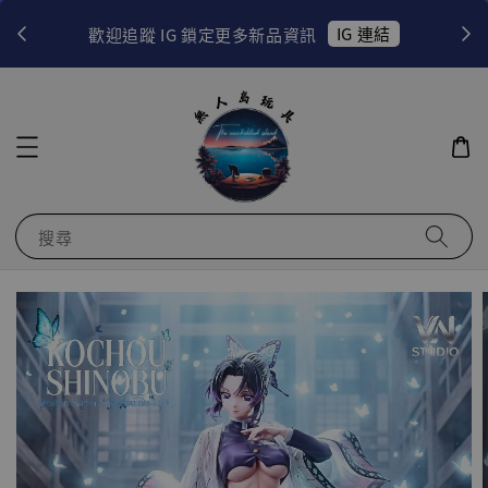
！
IG 連結
歡迎追蹤 IG 鎖定更多新品資訊
搜尋