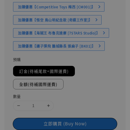
加購優惠【Competitive Toys 梅西 [CM001]】
加購優惠【悟空 鳥山明紀念款 [奇蹟工作室]】
加購優惠【海賊王 布魯克達摩 [7STARS Studio]】
加購優惠【讓子彈飛 鵝城縣長 張麻子 [BK01]】
預購
訂金(待補尾款+國際運費)
全額(待補國際運費)
數量
立即購買 (Buy Now)