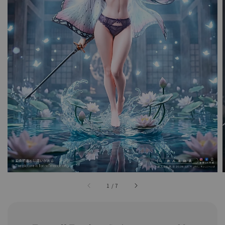
1
/
7