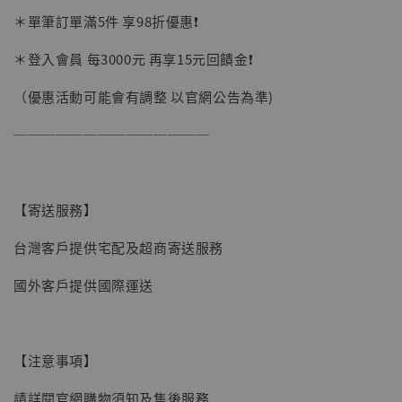
加購優惠【讓子彈飛 鵝城縣長 張麻子 [BK01]】
＊單筆訂單滿5件 享98折優惠❗️
＊登入會員 每3000元 再享15元回饋金❗️
（優惠活動可能會有調整 以官網公告為準)
──────────────
【寄送服務】
台灣客戶提供宅配及超商寄送服務
國外客戶提供國際運送
【注意事項】
【現貨】BJSTUDIO 1/6系列可動蒐藏人偶 讓
請詳閱官網購物須知及售後服務