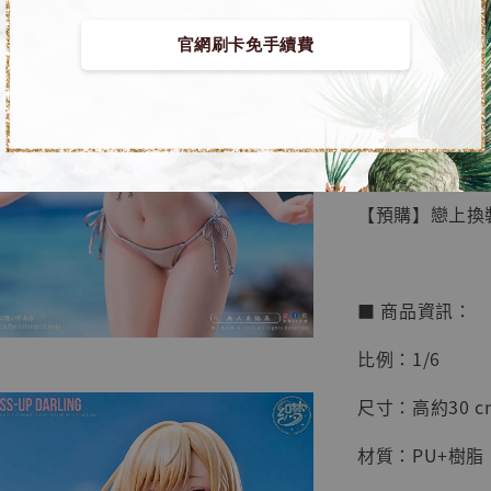
官網刷卡免手續費
【店內
🏝【無人島玩具
系列蒐
鳥山明
工作室
【預購】戀上換裝
NT$ 4,280
NT$ 5,580
■ 商品資訊：
加
比例：1/6
尺寸：高約30 c
材質：PU+樹脂