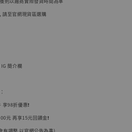
延後則以廠商實際發貨時間為準
加購優惠【讓子彈飛 鵝城縣長 張麻子 [BK01]】
, 請至官網現貨區選購
IG 簡介欄
】
惠：
UDIO 1/6系列
藏人偶 讓子
享98折優惠❗️
鵝城縣長 張麻
01]
00元 再享15元回饋金❗️
-
+
會有調整 以官網公告為準)