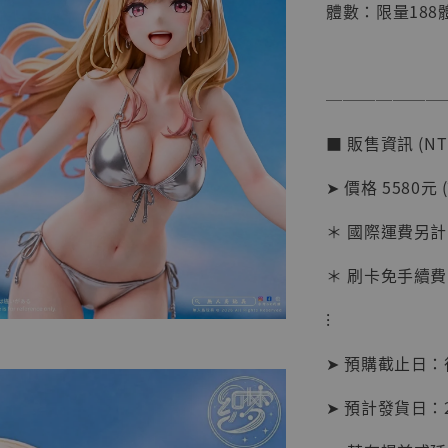
體數：限量188
───────
■ 販售資訊 (NT
➤ 價格 5580元 
【店內
系列蒐
＊ 國際運費另計
克達摩 
Studio
＊ 刷卡免手續費
NT$ 1,500
⁝
NT$ 1,870
➤ 預購截止日
加
➤ 預計發貨日：2