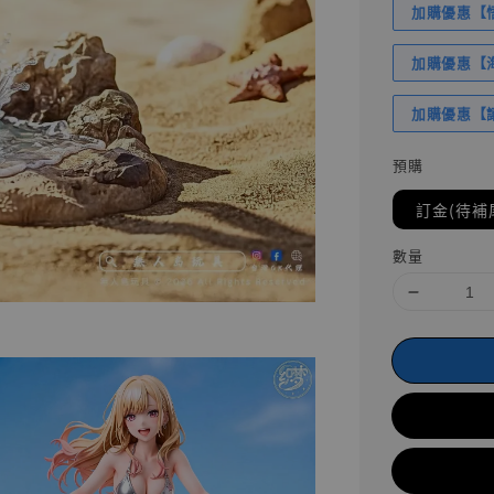
加購優惠【悟
加購優惠【海賊
加購優惠【讓
預購
訂金(待補
數量