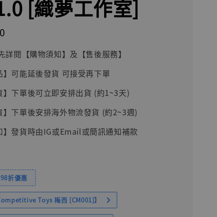
.0 [織夢工作室]
0
前請先詳閱【購物須知】及【售後服務】
品】可能延後發貨 可接受再下單
貨】下單後可立即安排出貨 (約1~3天)
貨】下單後安排海外物流發貨 (約2~3週)
知】發貨時由IG或Email或簡訊通知補款
98折優惠
petitive Toys 梅西 [CM001]】