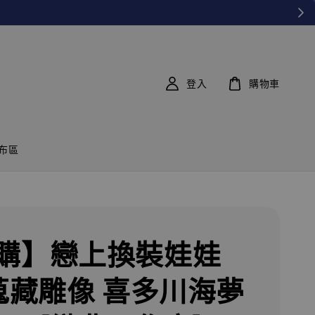
登入
購物車
布區
購】戀上換裝娃娃
 蒐藏雕像 喜多川海夢