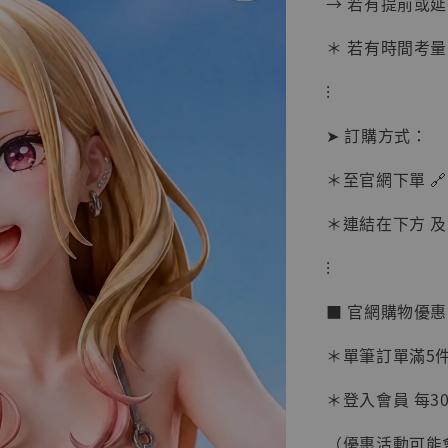
→ 若有提前或
＊ 若有時間考量
⁝
➤ 訂購方式：
＊至官網下單 🔗
＊連結在下方 及 
⁝
【現貨
■ 官網購物優
BJST
可動蒐
＊單筆訂單滿5件 
彈飛 
子 [BK
＊登入會員 每30
NT$ 4,980
（優惠活動可能