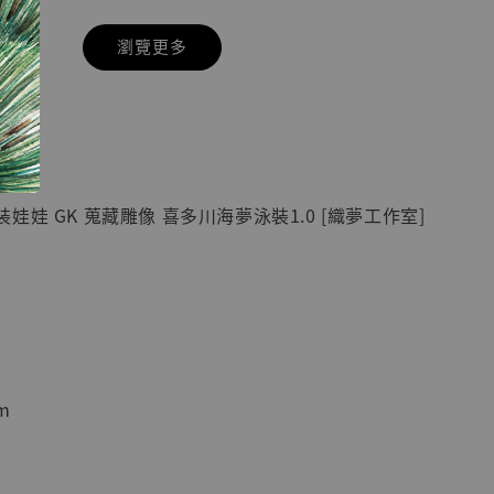
瀏覽更多
現貨】七龍珠
】
藏雕像 悟空
紀念款 [奇蹟
]
娃娃 GK 蒐藏雕像 喜多川海夢泳裝1.0 [織夢工作室]
-
+
入購物車
m
加購優惠【海賊王 布魯克達摩 [7STARS Studio]】