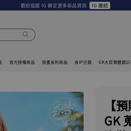
IG 連結
歡迎追蹤 IG 鎖定更多新品資訊
品
官方授權商品
掛畫系列商品
各IP分類
GK大貨實體圖公
【預
GK