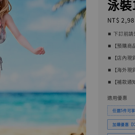
泳裝1
Regular
NT$ 2,98
price
⏹︎ 下訂
⏹︎【預購商
⏹︎【店內現
⏹︎【海外現
⏹︎【補款通
適用優惠
任選5件可享
加購優惠【Com