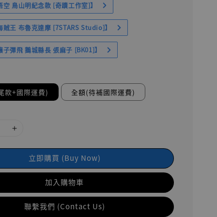
空 鳥山明紀念款 [奇蹟工作室]】
王 布魯克達摩 [7STARS Studio]】
子彈飛 鵝城縣長 張麻子 [BK01]】
尾款+國際運費)
全額(待補國際運費)
立即購買 (Buy Now)
加入購物車
聯繫我們 (Contact Us)