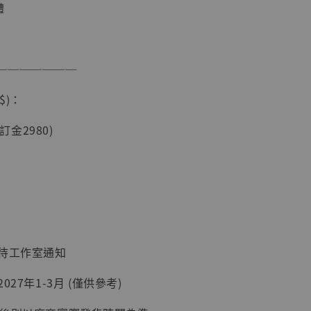
體
───────
$)：
(訂金2980)
現貨】海賊王
藏雕像 布魯
[7STARS
]
-
+
：待工作室通知
入購物車
027年1-3月 (僅供參考)