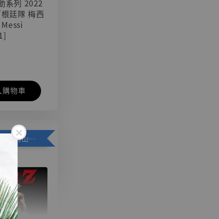
可動系列 2022
阿根廷隊 梅西
 Messi
1]
入購物車
加購優惠【悟空 鳥山明紀念款 [奇蹟工作室]】