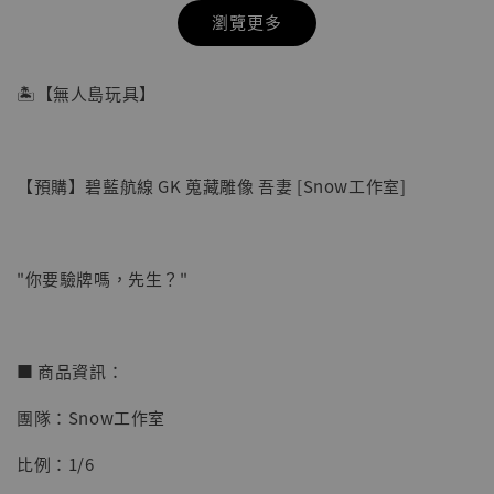
瀏覽更多
🏝【無人島玩具】
【預購】碧藍航線 GK 蒐藏雕像 吾妻 [Snow工作室]
"你要驗牌嗎，先生？"
【店內現貨】七龍珠 系列蒐藏雕像 悟空 鳥山
■ 商品資訊：
明紀念款 [奇蹟工作室]
團隊：Snow工作室
-
+
NT$ 4,280
NT$ 5,580
比例：1/6