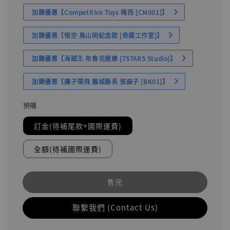
加購優惠【Competitive Toys 梅西 [CM001]】
加購優惠【悟空 鳥山明紀念款 [奇蹟工作室]】
加購優惠【海賊王 布魯克達摩 [7STARS Studio]】
加購優惠【讓子彈飛 鵝城縣長 張麻子 [BK01]】
預購
訂金(待補尾款+國際運費)
全額(待補國際運費)
售完
聯繫我們 (Contact Us)