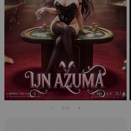
1
/
7