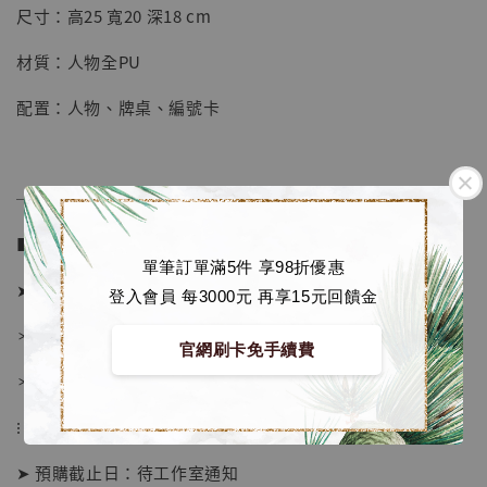
尺寸：高25 寬20 深18 cm
加入購物車
材質：人物全PU
配置：人物、牌桌、編號卡
加購優惠【海賊王 布魯克達摩 [7STARS Studio]】
──────────────
■ 販售資訊 (NT$)：
單筆訂單滿5件 享98折優惠
➤ 價格 6080元 (訂金2980)
登入會員 每3000元 再享15元回饋金
＊ 國際運費另計
官網刷卡免手續費
＊ 刷卡免手續費
⁝
➤ 預購截止日：待工作室通知