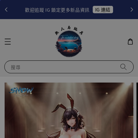
！
IG 連結
歡迎追蹤 IG 鎖定更多新品資訊
搜尋