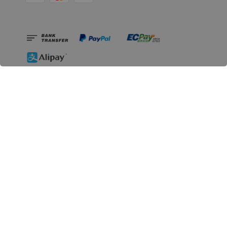
相關資訊
無人島玩具公司資訊
里程碑
聯絡我們
認識GK
GK 預購流程說明
常見問題Q&A
EZWay易利委APP教學
For overseas clients