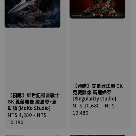
【預購】艾爾登法環 GK
蒐藏雕像 瑪蓮妮亞
【預購】新世紀福音戰士
[Singularity studio]
GK 蒐藏雕像 綾波零+駕
Regular
NT$ 10,680
-
NT$
駛艙 [MoKo Studio]
price
19,480
Regular
NT$ 4,280
-
NT$
price
10,180