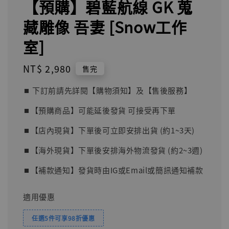
【預購】碧藍航線 GK 蒐
藏雕像 吾妻 [Snow工作
室]
Regular
NT$ 2,980
售完
price
⏹︎ 下訂前請先詳閱【購物須知】及【售後服務】
⏹︎【預購商品】可能延後發貨 可接受再下單
⏹︎【店內現貨】下單後可立即安排出貨 (約1~3天)
⏹︎【海外現貨】下單後安排海外物流發貨 (約2~3週)
⏹︎【補款通知】發貨時由IG或Email或簡訊通知補款
適用優惠
任選5件可享98折優惠