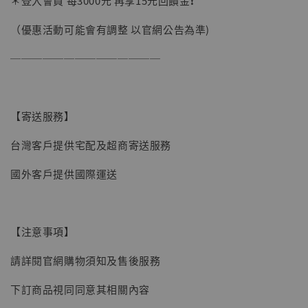
＊登入會員 每3000元 再享15元回饋金❗️
（優惠活動可能會有調整 以官網公告為準)
──────────────
【寄送服務】
台灣客戶提供宅配及超商寄送服務
國外客戶提供國際運送
【現貨】BJSTUDIO 1/6系列可動蒐藏人偶 讓
【注意事項】
子彈飛 鵝城縣長 張麻子 [BK01]
-
+
NT$ 4,980
請詳閱官網購物須知及售後服務
NT$ 5,300
下訂商品視同同意其相關內容