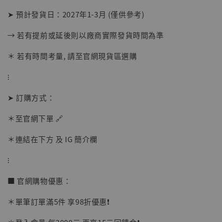
➤ 預計發貨日：2027年1-3月 (僅供參考)
→ 若有提前或延後則以廠商實際發貨時間為準
【店內現貨】海賊王 系列蒐藏雕像 布魯克達
＊ 若有時間考量, 請至官網現貨區選購
摩 [7STARS Studio]
-
+
⁝
NT$ 1,500
NT$ 1,870
➤ 訂購方式：
＊至官網下單 🔗
加入購物車
＊連結在下方 及 IG 簡介欄
⁝
加購優惠【讓子彈飛 鵝城縣長 張麻子 [BK01]】
■ 官網購物優惠：
＊單筆訂單滿5件 享98折優惠❗️