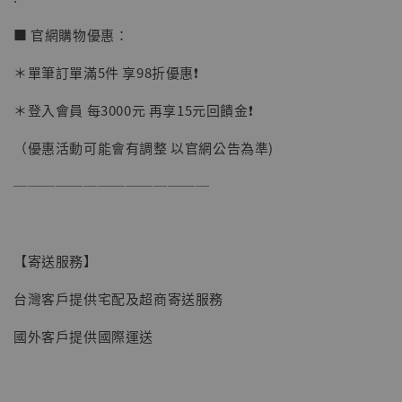
加購優惠【讓子彈飛 鵝城縣長 張麻子 [BK01]】
■ 官網購物優惠：
＊單筆訂單滿5件 享98折優惠❗️
＊登入會員 每3000元 再享15元回饋金❗️
（優惠活動可能會有調整 以官網公告為準)
──────────────
【寄送服務】
台灣客戶提供宅配及超商寄送服務
國外客戶提供國際運送
【現貨】BJSTUDIO 1/6系列可動蒐藏人偶 讓