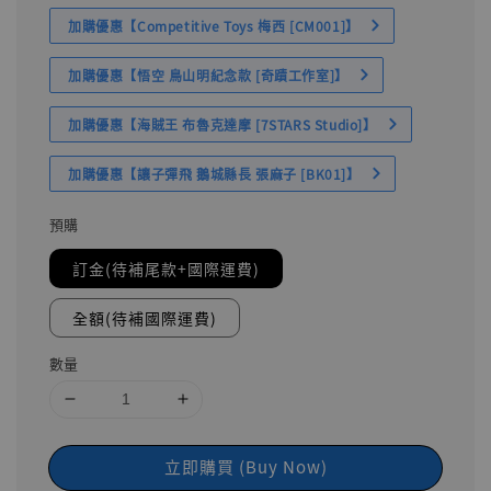
加購優惠【Competitive Toys 梅西 [CM001]】
加購優惠【悟空 鳥山明紀念款 [奇蹟工作室]】
加購優惠【海賊王 布魯克達摩 [7STARS Studio]】
加購優惠【讓子彈飛 鵝城縣長 張麻子 [BK01]】
預購
訂金(待補尾款+國際運費)
全額(待補國際運費)
數量
立即購買 (Buy Now)