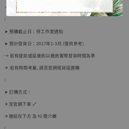
＊ 刷卡免手續費
⁝
➤ 預購截止日：待工作室通知
➤ 預計發貨日：2027年1-3月 (僅供參考)
→ 若有提前或延後則以廠商實際發貨時間為準
【店內現貨】海賊王 系列蒐藏雕像 布魯克達
＊ 若有時間考量, 請至官網現貨區選購
摩 [7STARS Studio]
-
+
⁝
NT$ 1,500
NT$ 1,870
➤ 訂購方式：
＊至官網下單 🔗
加入購物車
＊連結在下方 及 IG 簡介欄
⁝