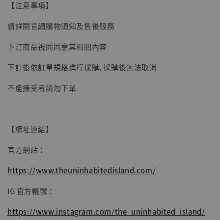
【注意事項】
子彈飛 鵝城縣長 張麻子 [BK01]
-
+
NT$ 4,980
請詳閱官網購物須知及售後服務
NT$ 5,300
下訂商品視同同意其相關內容
加入購物車
下訂後依訂單規格進行採購, 採購後無法取消
不能接受者請勿下單
【網址連結】
官方網站：
https://www.theuninhabitedisland.com/
IG 官方帳號：
https://www.instagram.com/the_uninhabited_island/