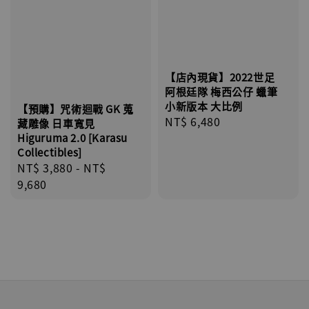
【店內現貨】2022世足
阿根廷隊 梅西公仔 蠟筆
小新版本 大比例
【預購】咒術迴戰 GK 蒐
Regular
NT$ 6,480
藏雕像 日車寬見
price
Higuruma 2.0 [Karasu
Collectibles]
Regular
NT$ 3,880
-
NT$
price
9,680