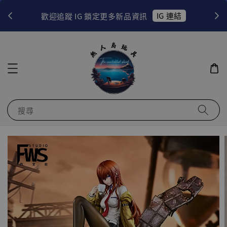
！
IG 連結
歡迎追蹤 IG 鎖定更多新品資訊
搜尋