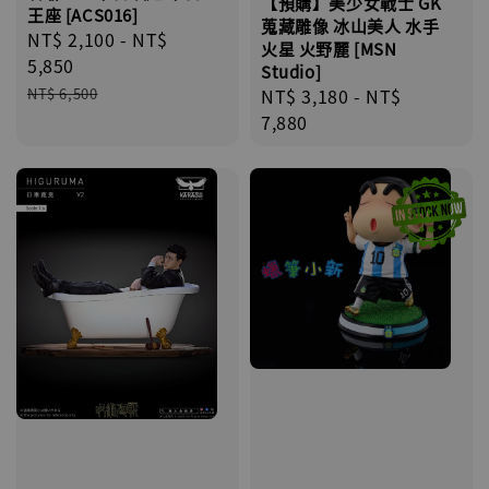
【預購】美少女戰士 GK
王座 [ACS016]
蒐藏雕像 冰山美人 水手
Sale
NT$ 2,100
-
NT$
火星 火野麗 [MSN
price
5,850
Studio]
Regular
Regular
NT$ 3,180
-
NT$
NT$ 6,500
price
price
7,880