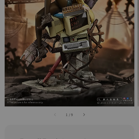
1
/
9