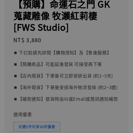
【預購】命運石之門 GK
蒐藏雕像 牧瀨紅莉棲
[FWS Studio]
Regular
NT$ 3,880
price
⏹︎ 下訂前請先詳閱【購物須知】及【售後服務】
⏹︎【預購商品】可能延後發貨 可接受再下單
⏹︎【店內現貨】下單後可立即安排出貨 (約1~3天)
⏹︎【海外現貨】下單後安排海外物流發貨 (約2~3週)
⏹︎【補款通知】發貨時由IG或Email或簡訊通知補款
適用優惠
任選5件可享98折優惠