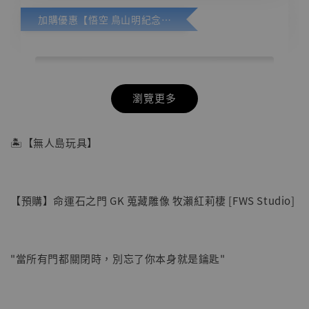
加購優惠【悟空 鳥山明紀念款 [奇蹟工作室]】
瀏覽更多
🏝【無人島玩具】
【預購】命運石之門 GK 蒐藏雕像 牧瀨紅莉棲 [FWS Studio]
"當所有門都關閉時，別忘了你本身就是鑰匙"