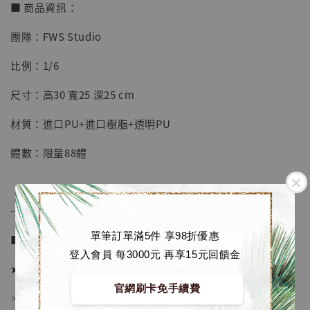
【店內現貨】七龍珠 系列蒐藏雕像 悟空 鳥山
■ 商品資訊：
明紀念款 [奇蹟工作室]
團隊：FWS Studio
-
+
NT$ 4,280
NT$ 5,580
比例：1/6
尺寸：高30 寬25 深25 cm
加入購物車
材質：進口PU+進口樹脂+透明PU
體數：限量88體
加購優惠【海賊王 布魯克達摩 [7STARS Studio]】
──────────────
單筆訂單滿5件 享98折優惠
■ 販售資訊 (NT$)：
登入會員 每3000元 再享15元回饋金
➤ 價格 9280元 (訂金3880)
官網刷卡免手續費
＊ 國際運費另計