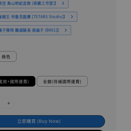
空 鳥山明紀念款 [奇蹟工作室]】
王 布魯克達摩 [7STARS Studio]】
子彈飛 鵝城縣長 張麻子 [BK01]】
綠色
尾款+國際運費)
全額(待補國際運費)
立即購買 (Buy Now)