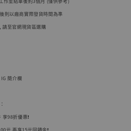
工作室結單後約3個月 (僅供參考)
入購物車
延後則以廠商實際發貨時間為準
, 請至官網現貨區選購
加購優惠【讓子彈飛 鵝城縣長 張麻子 [BK01]】
IG 簡介欄
惠：
】
享98折優惠❗️
UDIO 1/6系列
藏人偶 讓子
00元 再享15元回饋金❗️