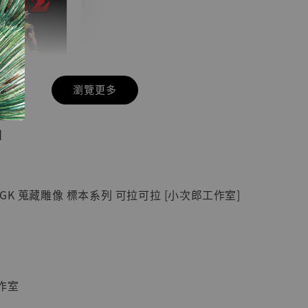
瀏覽更多
現貨】七龍珠
】
藏雕像 悟空
紀念款 [奇蹟
]
GK 蒐藏雕像 標本系列 可拉可拉 [小次郎工作室]
-
+
入購物車
作室