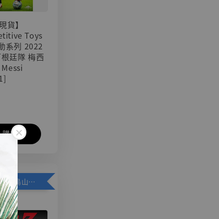
現貨】
titive Toys
可動系列 2022
阿根廷隊 梅西
 Messi
1]
入購物車
加購優惠【悟空 鳥山明紀念款 [奇蹟工作室]】