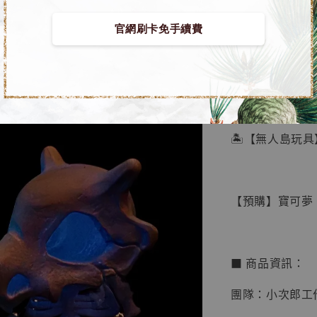
官網刷卡免手續費
【店內
🏝【無人島玩具
系列蒐
鳥山明
工作室
【預購】寶可夢 
NT$ 4,280
NT$ 5,580
■ 商品資訊：
加
團隊：小次郎工