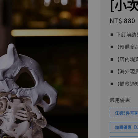
[小
Regular
NT$ 880
price
⏹︎ 下訂
⏹︎【預購商
⏹︎【店內現
⏹︎【海外現
⏹︎【補款通
適用優惠
任選5件可享
加購優惠【Com