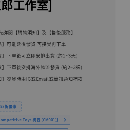
次郎工作室]
前請先詳閱【購物須知】及【售後服務】
品】可能延後發貨 可接受再下單
貨】下單後可立即安排出貨 (約1~3天)
貨】下單後安排海外物流發貨 (約2~3週)
知】發貨時由IG或Email或簡訊通知補款
98折優惠
petitive Toys 梅西 [CM001]】