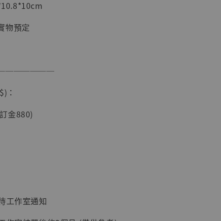
0.8*10cm
加購優惠【海賊王 布魯克達摩 [7STARS Studio]】
實物預定
───────
$)：
(訂金880)
現貨】海賊王
藏雕像 布魯
[7STARS
]
-
+
：待工作室通知