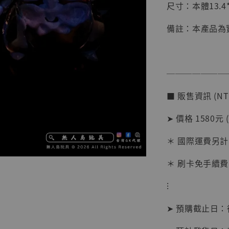
尺寸：本體13.4*1
備註：本產品為
───────
■ 販售資訊 (NT
➤ 價格 1580元 
＊ 國際運費另計
【店內
系列蒐
＊ 刷卡免手續費
克達摩 
Studio
⁝
NT$ 1,500
➤ 預購截止日
NT$ 1,870