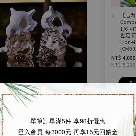
【店內
Compe
1/6 
世足 
Lionel
[CM00
NT$ 4,000
NT$ 5,200
加
單筆訂單滿5件 享98折優惠
登入會員 每3000元 再享15元回饋金