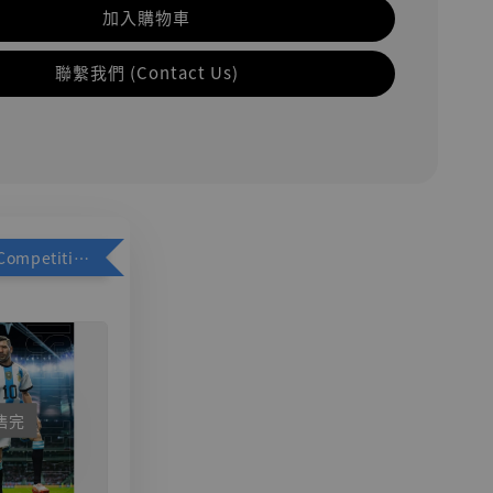
加入購物車
聯繫我們 (Contact Us)
加購優惠【Competitive Toys 梅西 [CM001]】
售完