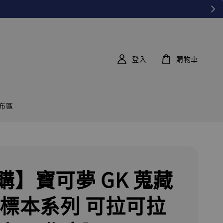
登入
購物車
布區
購】寶可夢 GK 蒐藏
 標本系列 可拉可拉