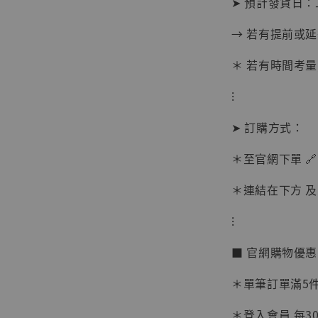
➤ 預計發貨日：
加
→ 若有提前或
＊ 若有時間考量
⁝
➤ 訂購方式：
＊至官網下單 🔗
＊連結在下方 及 
⁝
■ 官網購物優
【現貨
＊單筆訂單滿5件 
BJST
可動蒐
＊登入會員 每30