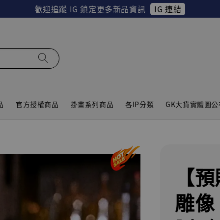
IG 連結
歡迎追蹤 IG 鎖定更多新品資訊
品
官方授權商品
掛畫系列商品
各IP分類
GK大貨實體圖公
【預
雕像