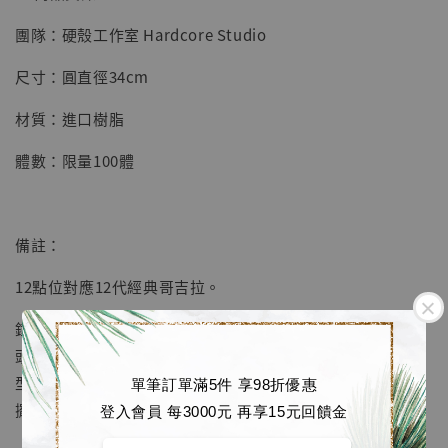
團隊：硬殼工作室 Hardcore Studio
【店內現貨】七龍珠 系列蒐藏雕像 悟空 鳥山
明紀念款 [奇蹟工作室]
尺寸：圓直徑34cm
-
+
NT$ 4,280
材質：進口樹脂
NT$ 5,580
體數：限量100體
加入購物車
備註：
加購優惠【海賊王 布魯克達摩 [7STARS Studio]】
12點位對應12代經典哥吉拉。
鐘面12個時鐘刻度位置，全部替換為不同年代哥吉拉的專屬
頭雕，從1954年初代哥吉拉到平成、千禧系列的經典皮套造
型，一圈完整串聯哥吉拉半個世紀的形象演變。可掛牆、可
單筆訂單滿5件 享98折優惠
擺放（有壓克力底座）。
登入會員 每3000元 再享15元回饋金