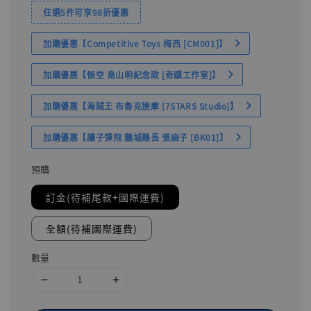
任選5件可享98折優惠
加購優惠【Competitive Toys 梅西 [CM001]】
加購優惠【悟空 鳥山明紀念款 [奇蹟工作室]】
加購優惠【海賊王 布魯克達摩 [7STARS Studio]】
加購優惠【讓子彈飛 鵝城縣長 張麻子 [BK01]】
預購
訂金(待補尾款+國際運費)
全額(待補國際運費)
數量