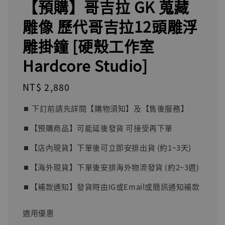
【預購】哥吉拉 GK 蒐藏
雕像 歷代哥吉拉12頭雕浮
雕掛鐘 [硬殼工作室
Hardcore Studio]
Regular
NT$ 2,880
price
⏹︎ 下訂前請先詳閱【購物須知】及【售後服務】
⏹︎【預購商品】可能延後發貨 可接受再下單
⏹︎【店內現貨】下單後可立即安排出貨 (約1~3天)
⏹︎【海外現貨】下單後安排海外物流發貨 (約2~3週)
⏹︎【補款通知】發貨時由IG或Email或簡訊通知補款
適用優惠