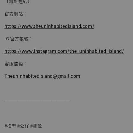
【網址連結】
官方網站：
https://www.theuninhabitedisland.com/
IG 官方帳號：
https://www.instagram.com/the_uninhabited_island/
客服信箱：
Theuninhabitedisland@gmail.com
──────────────
#模型 #公仔 #雕像