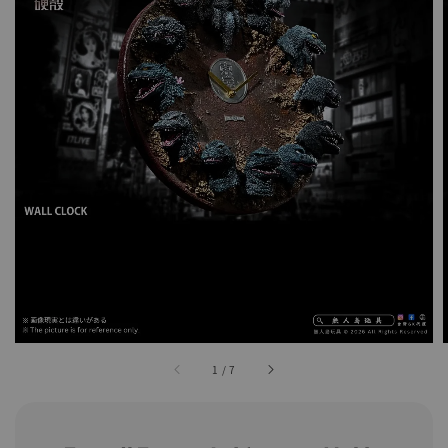
1
/
7