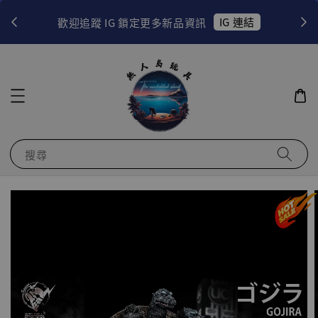
！
IG 連結
歡迎追蹤 IG 鎖定更多新品資訊
搜尋