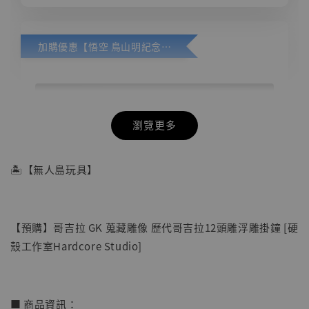
加購優惠【悟空 鳥山明紀念款 [奇蹟工作室]】
瀏覽更多
🏝【無人島玩具】
【預購】哥吉拉 GK 蒐藏雕像 歷代哥吉拉12頭雕浮雕掛鐘 [硬
殼工作室Hardcore Studio]
■ 商品資訊：