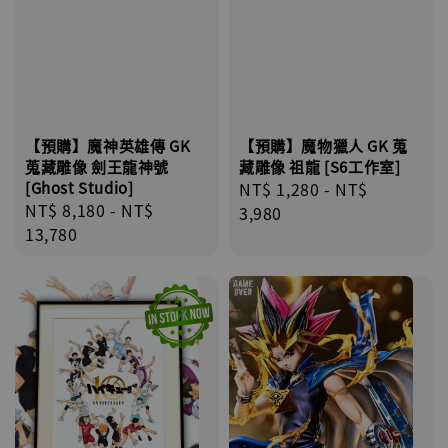
【預購】魔物獵人 GK 蒐
【預購】魔神英雄傳 GK
藏雕像 祖龍 [S6工作室]
蒐藏雕像 劍王龍神號
Regular
NT$ 1,280
-
NT$
[Ghost Studio]
Regular
NT$ 8,180
-
NT$
price
3,980
price
13,780