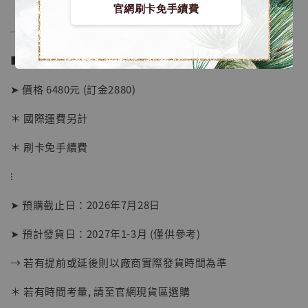
官網刷卡免手續費
──────────────
■ 販售資訊 (Price in TWD)：
➤ 價格 6480元 (訂金2880)
＊ 國際運費另計
＊ 刷卡免手續費
⁝
【店內現貨】海賊王 系列蒐藏雕像 布魯克達
摩 [7STARS Studio]
➤ 預購截止日：2026年7月28日
-
+
NT$ 1,500
➤ 預計發貨日：2027年1-3月 (僅供參考)
NT$ 1,870
→ 若有提前或延後則以廠商實際發貨時間為準
加入購物車
＊ 若有時間考量, 請至官網現貨區選購