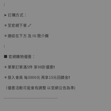
⁝
加購優惠【讓子彈飛 鵝城縣長 張麻子 [BK01]】
➤ 訂購方式：
＊至官網下單 🔗
＊連結在下方 及 IG 簡介欄
⁝
■ 官網購物優惠：
＊單筆訂單滿5件 享98折優惠❗️
＊登入會員 每3000元 再享15元回饋金❗️
（優惠活動可能會有調整 以官網公告為準)
──────────────