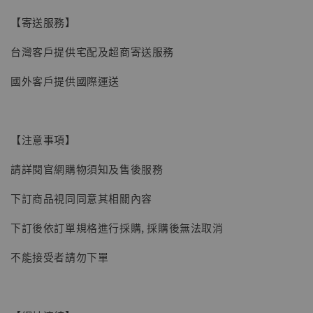
【寄送服務】
【現貨】BJSTUDIO 1/6系列可動蒐藏人偶 讓
子彈飛 鵝城縣長 張麻子 [BK01]
台灣客戶提供宅配及超商寄送服務
-
+
NT$ 4,980
NT$ 5,300
國外客戶提供國際運送
加入購物車
【注意事項】
請詳閱官網購物須知及售後服務
下訂商品視同同意其相關內容
下訂後依訂單規格進行採購, 採購後無法取消
不能接受者請勿下單