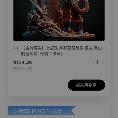
【店內現貨】七龍珠 系列蒐藏雕像 悟空 鳥山
明紀念款 [奇蹟工作室]
-
+
NT$ 4,280
NT$ 5,580
加入購物車
加購優惠【海賊王 布魯克達摩 [7STARS Studio]】