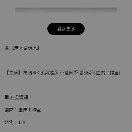
瀏覽更多
🏝【無人島玩具】
【預購】鳴潮 GK 蒐藏雕像 小愛同學 愛彌斯 [星偶工作室]
■ 商品資訊：
團隊：星偶工作室
【店內現貨】海賊王 系列蒐藏雕像 布魯克達
比例：1/6
摩 [7STARS Studio]