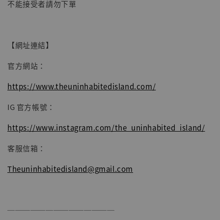
不能接受者請勿下單
【網址連結】
官方網站：
https://www.theuninhabitedisland.com/
IG 官方帳號：
https://www.instagram.com/the_uninhabited_island/
客服信箱：
Theuninhabitedisland@gmail.com
──────────────