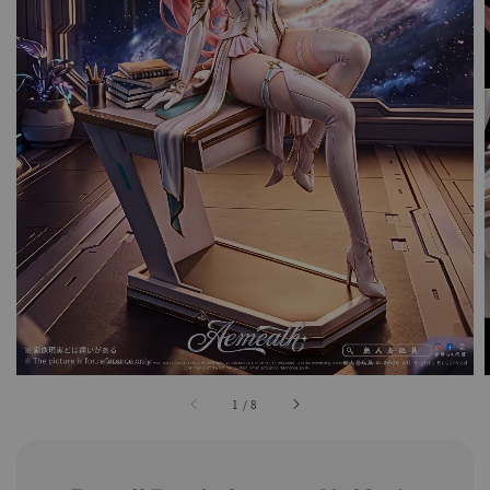
1
/
8