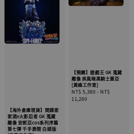
【預購】遊戲王 GK 蒐藏
雕像 疾風暗黑騎士蓋亞
[黃蜂工作室]
Regular
NT$ 5,380
-
NT$
price
11,280
【海外倉庫現貨】間諜家
家酒x火影忍者 GK 蒐藏
雕像 安妮亞cos系列序篇
第七彈 千手扉間 白頭版