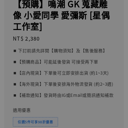
【預購】鳴潮 GK 蒐藏雕
像 小愛同學 愛彌斯 [星偶
工作室]
Regular
NT$ 2,380
price
⏹︎ 下訂前請先詳閱【購物須知】及【售後服務】
⏹︎【預購商品】可能延後發貨 可接受再下單
⏹︎【店內現貨】下單後可立即安排出貨 (約1~3天)
⏹︎【海外現貨】下單後安排海外物流發貨 (約2~3週)
⏹︎【補款通知】發貨時由IG或Email或簡訊通知補款
適用優惠
任選5件可享98折優惠