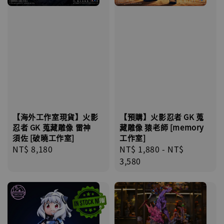
【海外工作室現貨】火影
【預購】火影忍者 GK 蒐
忍者 GK 蒐藏雕像 雷神
藏雕像 猿老師 [memory
須佐 [破曉工作室]
工作室]
Regular
NT$ 8,180
Regular
NT$ 1,880
-
NT$
price
price
3,580