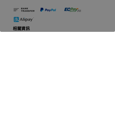
相關資訊
無人島玩具公司資訊
里程碑
聯絡我們
認識GK
GK 預購流程說明
常見問題Q&A
EZWay易利委APP教學
For overseas clients
Copyright © 2026 無人島玩具 All rights reserved | 統一編號 91582461