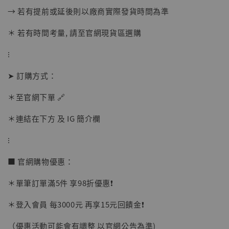
→ 若有提前或延後則以廠商實際發貨時間為準
＊ 若有時間考量, 請至官網現貨區選購
⁝
➤ 訂購方式：
【現貨】BJSTUDIO 1/6系列可動蒐藏人偶 讓
子彈飛 鵝城縣長 張麻子 [BK01]
＊至官網下單 🔗
-
+
NT$ 4,980
＊連結在下方 及 IG 簡介欄
NT$ 5,300
⁝
加入購物車
■ 官網購物優惠：
＊單筆訂單滿5件 享98折優惠❗️
＊登入會員 每3000元 再享15元回饋金❗️
（優惠活動可能會有調整 以官網公告為準)