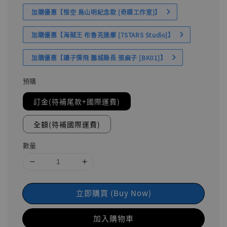
加購優惠【悟空 鳥山明紀念款 [奇蹟工作室]】
加購優惠【海賊王 布魯克達摩 [7STARS Studio]】
加購優惠【讓子彈飛 鵝城縣長 張麻子 [BK01]】
預購
訂金(待補尾款+國際運費)
全額(待補國際運費)
數量
立即購買 (Buy Now)
加入購物車