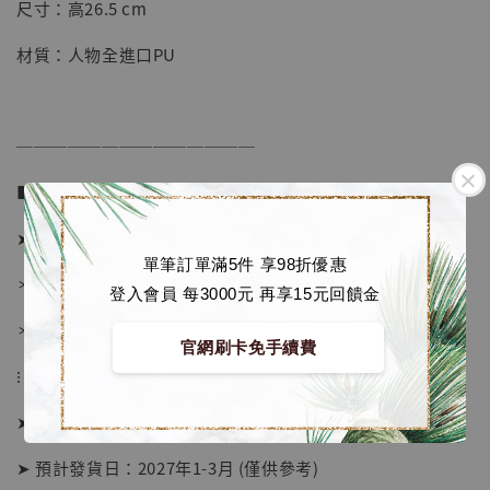
-
+
NT$ 1,500
尺寸：高26.5 cm
NT$ 1,870
材質：人物全進口PU
加入購物車
──────────────
■ 販售資訊 (Price in TWD)：
加購優惠【讓子彈飛 鵝城縣長 張麻子 [BK01]】
➤ 價格 5980元 (訂金2380)
單筆訂單滿5件 享98折優惠
＊ 國際運費另計
登入會員 每3000元 再享15元回饋金
＊ 刷卡免手續費
官網刷卡免手續費
⁝
➤ 預購截止日：待工作室通知
➤ 預計發貨日：2027年1-3月 (僅供參考)