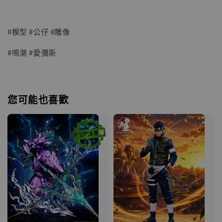
#模型 #公仔 #雕像
#鳴潮 #愛彌斯
您可能也喜歡