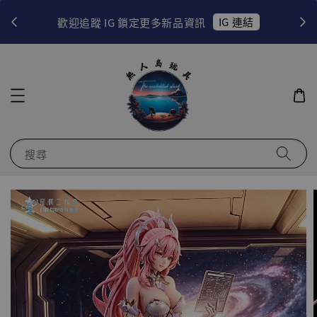
！
IG 連結
歡迎追蹤 IG 鎖定更多新品資訊
搜尋