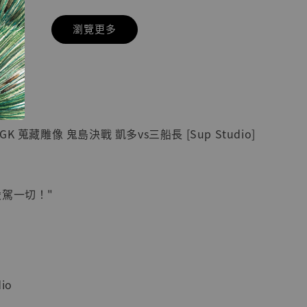
瀏覽更多
現貨】七龍珠
】
藏雕像 悟空
紀念款 [奇蹟
]
 蒐藏雕像 鬼島決戰 凱多vs三船長 [Sup Studio]
-
+
凌駕一切！"
入購物車
加購優惠【海賊王 布魯克達摩 [7STARS Studio]】
io