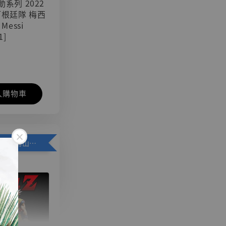
可動系列 2022
阿根廷隊 梅西
 Messi
1]
入購物車
加購優惠【悟空 鳥山明紀念款 [奇蹟工作室]】