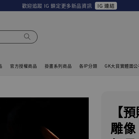
IG 連結
歡迎追蹤 IG 鎖定更多新品資訊
品
官方授權商品
掛畫系列商品
各IP分類
GK大貨實體圖公
【預
雕像