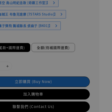
空 鳥山明紀念款 [奇蹟工作室]】
王 布魯克達摩 [7STARS Studio]】
子彈飛 鵝城縣長 張麻子 [BK01]】
尾款+國際運費)
全額(待補國際運費)
立即購買 (Buy Now)
加入購物車
聯繫我們 (Contact Us)