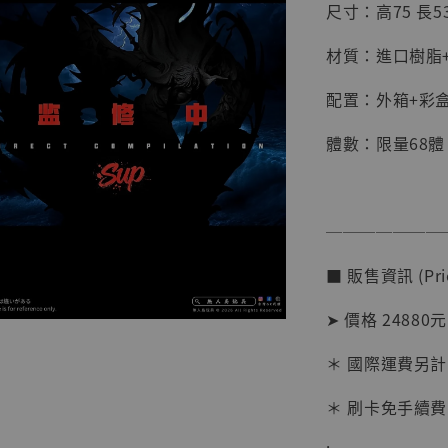
尺寸：高75 長53
材質：進口樹脂+
配置：外箱+彩
體數：限量68體
【店內
系列蒐
───────
克達摩 
Studio
■ 販售資訊 (Pric
NT$ 1,500
➤ 價格 24880元
NT$ 1,870
＊ 國際運費另計
加
＊ 刷卡免手續費