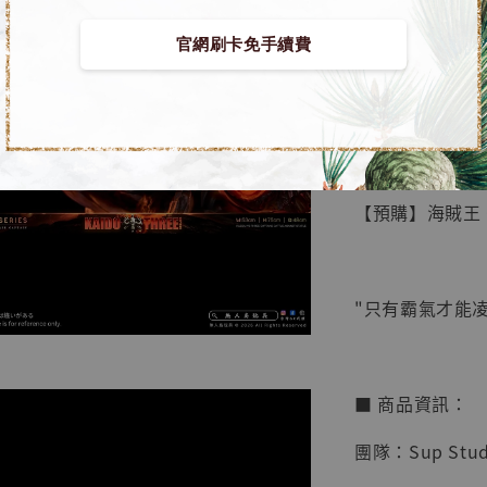
官網刷卡免手續費
【店內
🏝【無人島玩具
系列蒐
鳥山明
工作室
【預購】海賊王 GK
NT$ 4,280
NT$ 5,580
"只有霸氣才能
加
■ 商品資訊：
團隊：Sup Stud