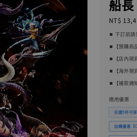
船長 [
Regular
NT$ 13,
price
⏹︎ 下訂
⏹︎【預購商
⏹︎【店內現
⏹︎【海外現
⏹︎【補款通
適用優惠
任選5件可享
加購優惠【Com