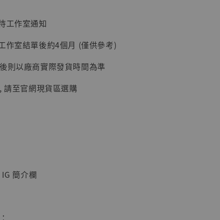
加購優惠【讓子彈飛 鵝城縣長 張麻子 [BK01]】
：待工作室通知
工作室結單後約4個月 (僅供參考)
延後則以廠商實際發貨時間為準
, 請至官網現貨區選購
】
UDIO 1/6系列
藏人偶 讓子
IG 簡介欄
鵝城縣長 張麻
01]
-
+
惠：