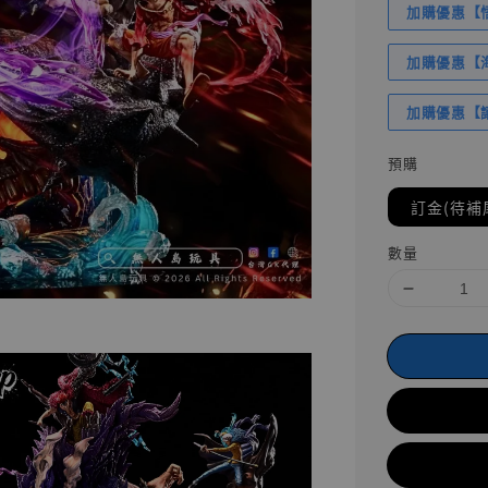
加購優惠【悟
加購優惠【海賊
加購優惠【讓
預購
訂金(待補
數量