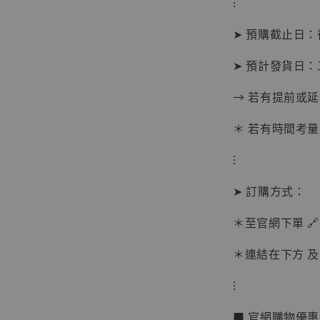
⁝
➤ 預購截止日
➤ 預計發貨日：
→ 若有提前或
＊ 若有時間考量
⁝
➤ 訂購方式：
【現貨
＊至官網下單 🔗
BJST
可動蒐
＊連結在下方 及 
彈飛 
子 [BK
⁝
NT$ 4,980
■ 官網購物優