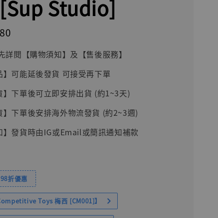
Sup Studio]
480
前請先詳閱【購物須知】及【售後服務】
品】可能延後發貨 可接受再下單
貨】下單後可立即安排出貨 (約1~3天)
貨】下單後安排海外物流發貨 (約2~3週)
知】發貨時由IG或Email或簡訊通知補款
98折優惠
petitive Toys 梅西 [CM001]】