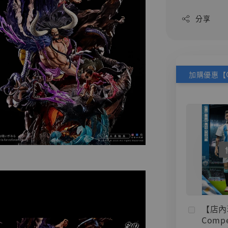
分享
【店內
Compe