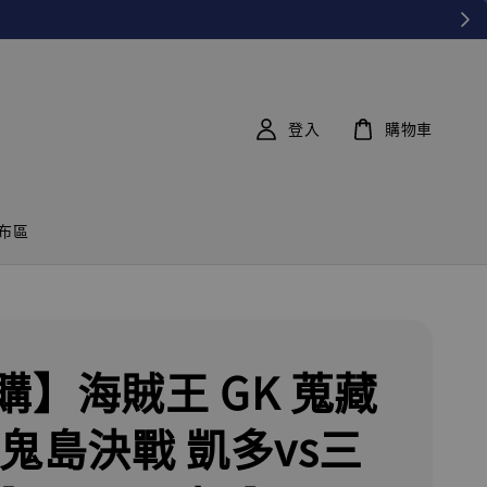
登入
購物車
布區
購】海賊王 GK 蒐藏
 鬼島決戰 凱多vs三