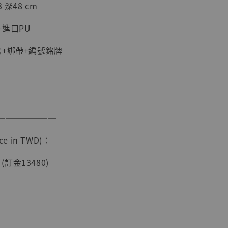
 深48 cm
進口PU
盒+綁帶+編號銘牌
現貨】海賊王
藏雕像 布魯
───────
[7STARS
]
e in TWD)：
-
+
 (訂金13480)
入購物車