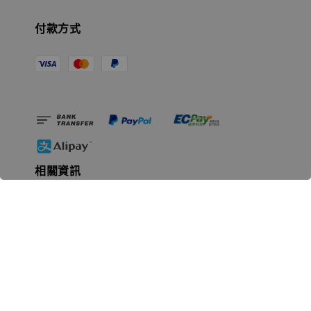
付款方式
相關資訊
無人島玩具公司資訊
里程碑
聯絡我們
認識GK
GK 預購流程說明
常見問題Q&A
EZWay易利委APP教學