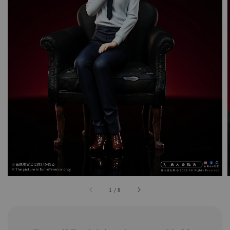
1
/
8