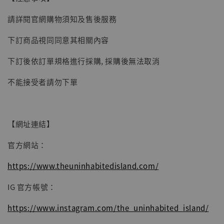
子彈飛 鵝城縣長 張麻子 [BK01]
請詳閱官網購物須知及售後服務
-
+
NT$ 4,980
NT$ 5,300
下訂商品視同同意其相關內容
下訂後依訂單規格進行採購, 採購後無法取消
加入購物車
不能接受者請勿下單
【網址連結】
官方網站：
https://www.theuninhabitedisland.com/
IG 官方帳號：
https://www.instagram.com/the_uninhabited_island/