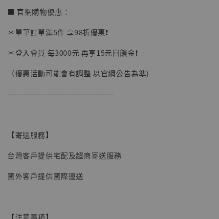
加購優惠【讓子彈飛 鵝城縣長 張麻子 [BK01]】
■ 官網購物優惠：
＊單筆訂單滿5件 享98折優惠❗️
＊登入會員 每3000元 再享15元回饋金❗️
（優惠活動可能會有調整 以官網公告為準)
──────────────
【寄送服務】
台灣客戶提供宅配及超商寄送服務
國外客戶提供國際運送
【現貨】BJSTUDIO 1/6系列可動蒐藏人偶 讓
【注意事項】