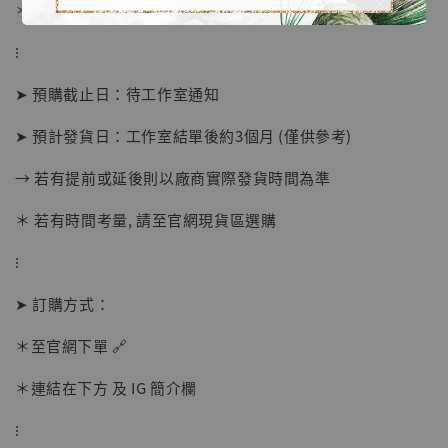
＊ 刷卡免手續費
⁝
➤ 預購截止日：待工作室通知
➤ 預計發貨日：工作室結單後約3個月 (僅供參考)
→ 若有提前或延後則以廠商實際發貨時間為準
＊ 若有時間考量, 請至官網現貨區選購
【店內現貨】海賊王 系列蒐藏雕像 布魯克達
摩 [7STARS Studio]
⁝
-
+
NT$ 1,500
NT$ 1,870
➤ 訂購方式：
＊至官網下單 🔗
加入購物車
＊連結在下方 及 IG 簡介欄
⁝