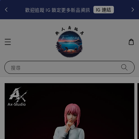
！
IG 連結
歡迎追蹤 IG 鎖定更多新品資訊
搜尋