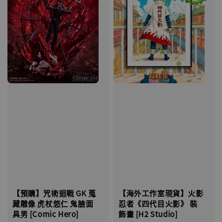
【海外工作室現貨】火影
【預購】咒術迴戰 GK 蒐
忍者《四代目火影》 裝
藏雕像 虎杖悠仁 鬼臉面
飾畫 [H2 Studio]
具男 [Comic Hero]