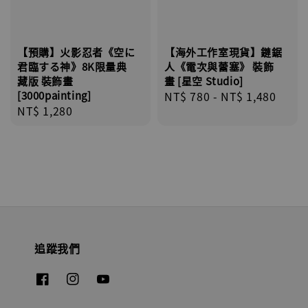
【預購】火影忍者《空に
【海外工作室現貨】鏈鋸
君臨する神》8K限量典
人《電次與蕾塞》 裝飾
藏版 裝飾畫
畫 [星空 Studio]
[3000painting]
Regular
NT$ 780
-
NT$ 1,480
Regular
NT$ 1,280
price
price
追蹤我們