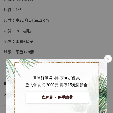
【店內現貨】七龍珠 系列蒐藏雕像 悟空 鳥山
明紀念款 [奇蹟工作室]
比例：1/6
-
+
NT$ 4,280
尺寸：高22 寬14 深12 cm
NT$ 5,580
材質：PU+樹脂
加入購物車
配置：本體+椅子
體數：限量128體
加購優惠【海賊王 布魯克達摩 [7STARS Studio]】
──────────────
單筆訂單滿5件 享98折優惠
■ 販售資訊 (Price in TWD)：
登入會員 每3000元 再享15元回饋金
➤ 價格 5180元 (訂金2680)
官網刷卡免手續費
＊ 國際運費另計