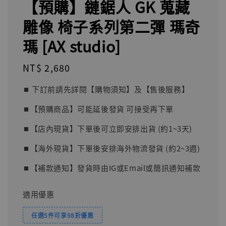
【預購】鏈鋸人 GK 蒐藏
雕像 椅子系列第二彈 瑪奇
瑪 [AX studio]
Regular
NT$ 2,680
price
⏹︎ 下訂前請先詳閱【購物須知】及【售後服務】
⏹︎【預購商品】可能延後發貨 可接受再下單
⏹︎【店內現貨】下單後可立即安排出貨 (約1~3天)
⏹︎【海外現貨】下單後安排海外物流發貨 (約2~3週)
⏹︎【補款通知】發貨時由IG或Email或簡訊通知補款
適用優惠
任選5件可享98折優惠