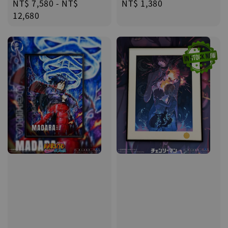
Regular
NT$ 1,380
Regular
NT$ 7,580
-
NT$
price
price
12,680