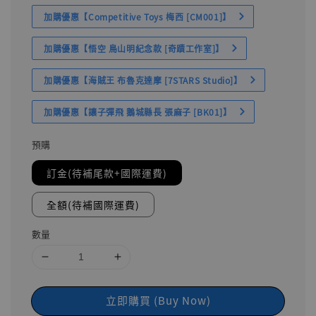
加購優惠【Competitive Toys 梅西 [CM001]】
加購優惠【悟空 鳥山明紀念款 [奇蹟工作室]】
加購優惠【海賊王 布魯克達摩 [7STARS Studio]】
加購優惠【讓子彈飛 鵝城縣長 張麻子 [BK01]】
預購
訂金(待補尾款+國際運費)
全額(待補國際運費)
數量
立即購買 (Buy Now)