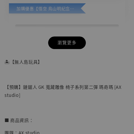
加購優惠【悟空 鳥山明紀念款 [奇蹟工作室]】
瀏覽更多
🏝【無人島玩具】
【預購】鏈鋸人 GK 蒐藏雕像 椅子系列第二彈 瑪奇瑪 [AX
studio]
■ 商品資訊：
團隊：AX studio