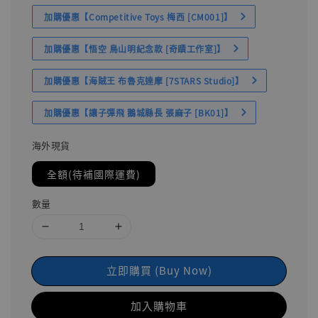
加購優惠【Competitive Toys 梅西 [CM001]】
加購優惠【悟空 鳥山明紀念款 [奇蹟工作室]】
加購優惠【海賊王 布魯克達摩 [7STARS Studio]】
加購優惠【讓子彈飛 鵝城縣長 張麻子 [BK01]】
海外現貨
全額(待補國際運費)
數量
立即購買 (Buy Now)
加入購物車