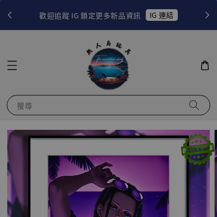
！
IG 連結
歡迎追蹤 IG 鎖定更多新品資訊
搜尋