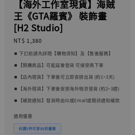
【海外工作室現貨】海賊
王《GTA羅賓》 裝飾畫
[H2 Studio]
Regular
NT$ 1,380
price
⏹︎ 下訂前請先詳閱【購物須知】及【售後服務】
⏹︎【預購商品】可能延後發貨 可接受再下單
⏹︎【店內現貨】下單後可立即安排出貨 (約1~3天)
⏹︎【海外現貨】下單後安排海外物流發貨 (約2~3週)
⏹︎【補款通知】發貨時由IG或Email或簡訊通知補款
適用優惠
任選5件可享98折優惠