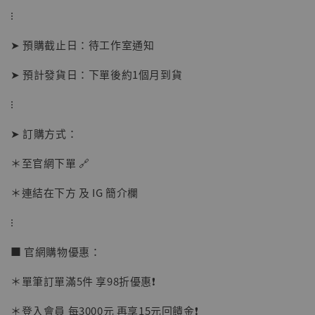
⁝
➤ 預購截止日：待工作室通知
➤ 預計發貨日：下單後約1個月到貨
⁝
【店內現貨】海賊王 系列蒐藏雕像 布魯克達
➤ 訂購方式：
摩 [7STARS Studio]
-
+
＊至官網下單 🔗
NT$ 1,500
NT$ 1,870
＊連結在下方 及 IG 簡介欄
⁝
加入購物車
■ 官網購物優惠：
＊單筆訂單滿5件 享98折優惠❗️
加購優惠【讓子彈飛 鵝城縣長 張麻子 [BK01]】
＊登入會員 每3000元 再享15元回饋金❗️