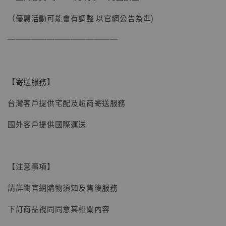
（優惠活動可能會有調整 以官網公告為準)
──────────────
【寄送服務】
台灣客戶提供宅配及超商寄送服務
國外客戶提供國際運送
【注意事項】
請詳閱官網購物須知及售後服務
【現貨】BJSTUDIO 1/6系列可動蒐藏人偶 讓
下訂商品視同同意其相關內容
子彈飛 鵝城縣長 張麻子 [BK01]