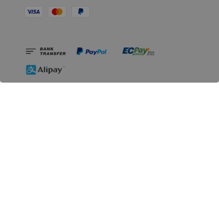
相關資訊
無人島玩具公司資訊
里程碑
聯絡我們
認識GK
GK 預購流程說明
常見問題Q&A
EZWay易利委APP教學
For overseas clients