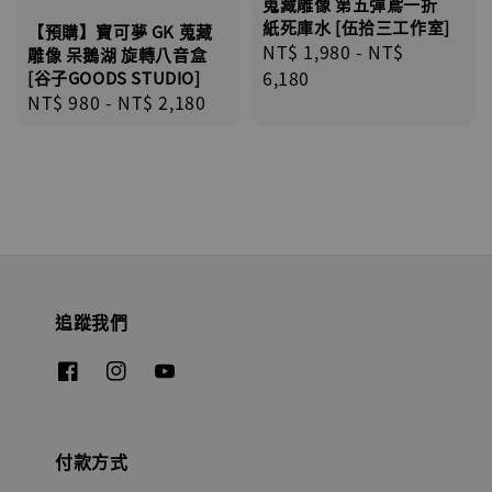
蒐藏雕像 第五彈鳶一折
紙死庫水 [伍拾三工作室]
【預購】寶可夢 GK 蒐藏
Regular
NT$ 1,980
-
NT$
雕像 呆鵝湖 旋轉八音盒
price
6,180
[谷子GOODS STUDIO]
Regular
NT$ 980
-
NT$ 2,180
price
追蹤我們
付款方式