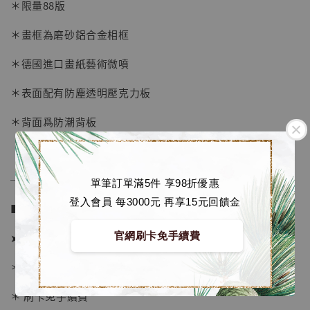
＊限量88版
-
+
NT$ 4,280
NT$ 5,580
＊畫框為磨砂鋁合金相框
＊德國進口畫紙藝術微噴
加入購物車
＊表面配有防塵透明壓克力板
＊背面爲防潮背板
加購優惠【海賊王 布魯克達摩 [7STARS Studio]】
──────────────
單筆訂單滿5件 享98折優惠
登入會員 每3000元 再享15元回饋金
■ 販售資訊 (NT$)：
官網刷卡免手續費
➤ 價格 1380元
＊ 國際運費另計
＊ 刷卡免手續費