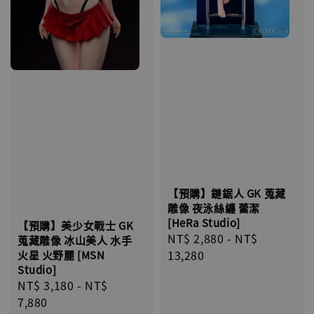
【預購】鏈鋸人 GK 蒐藏
雕像 夜泳絲纏 蕾潔
[HeRa Studio]
【預購】美少女戰士 GK
Regular
NT$ 2,880
-
NT$
蒐藏雕像 冰山美人 水手
price
13,280
火星 火野麗 [MSN
Studio]
Regular
NT$ 3,180
-
NT$
price
7,880