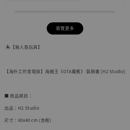
瀏覽更多
🏝【無人島玩具】
【海外工作室現貨】海賊王《GTA羅賓》 裝飾畫 [H2 Studio]
■ 商品資訊：
出品：H2 Studio
【店內現貨】七龍珠 系列蒐藏雕像 悟空 鳥山
尺寸：60x40 cm (含框)
明紀念款 [奇蹟工作室]