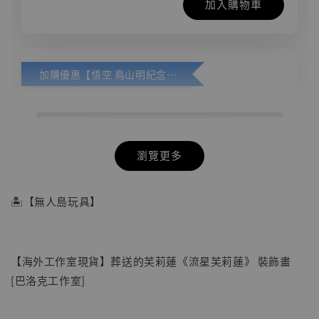
加入購物車
加購優惠【悟空 鳥山明紀念款 [奇蹟工作室]】
瀏覽更多
🏝【無人島玩具】
【海外工作室現貨】葬送的芙莉蓮《流星芙莉蓮》 裝飾畫
[巴洛克工作室]