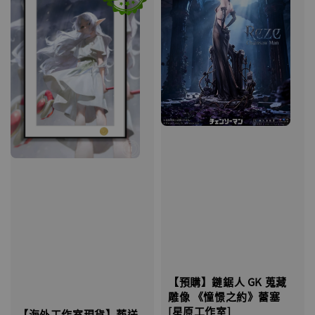
【預購】鏈鋸人 GK 蒐藏
雕像 《憧憬之約》蕾塞
[星原工作室]
【海外工作室現貨】葬送