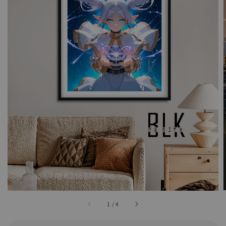
1
/
4