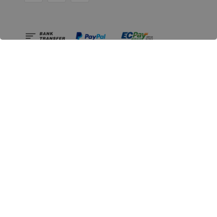
相關資訊
無人島玩具公司資訊
里程碑
聯絡我們
認識GK
GK 預購流程說明
常見問題Q&A
EZWay易利委APP教學
For overseas clients