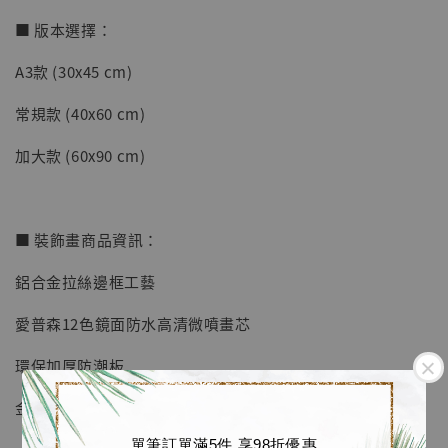
■ 版本選擇：
A3款 (30x45 cm)
【店內現貨】七龍珠 系列蒐藏雕像 悟空 鳥山
明紀念款 [奇蹟工作室]
常規款 (40x60 cm)
-
+
NT$ 4,280
加大款 (60x90 cm)
NT$ 5,580
加入購物車
■ 裝飾畫商品資訊：
鋁合金拉絲邊框工藝
加購優惠【海賊王 布魯克達摩 [7STARS Studio]】
愛普森12色鏡面防水高清微噴畫芯
環保加厚防潮板
金屬掛鉤
單筆訂單滿5件 享98折優惠