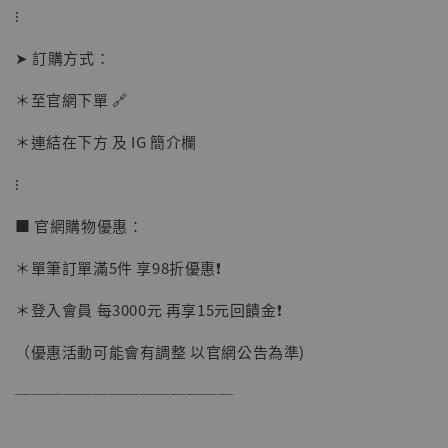
⁝
➤ 訂購方式：
加購優惠【讓子彈飛 鵝城縣長 張麻子 [BK01]】
＊至官網下單 🔗
＊連結在下方 及 IG 簡介欄
⁝
■ 官網購物優惠：
＊單筆訂單滿5件 享98折優惠❗️
＊登入會員 每3000元 再享15元回饋金❗️
（優惠活動可能會有調整 以官網公告為準)
──────────────