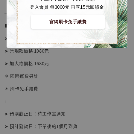
登入會員 每3000元 再享15元回饋金
──────────────
官網刷卡免手續費
■ 販售資訊 (NT$)：
➤ A3款價格 680元
➤ 常規款價格 1080元
➤ 加大款價格 1680元
＊ 國際運費另計
＊ 刷卡免手續費
【店內現貨】海賊王 系列蒐藏雕像 布魯克達
摩 [7STARS Studio]
⁝
-
+
NT$ 1,500
NT$ 1,870
➤ 預購截止日：待工作室通知
➤ 預計發貨日：下單後約1個月到貨
加入購物車