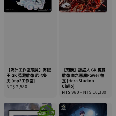
【預購】鏈鋸人 GK 蒐藏
【海外工作室現貨】海賊
雕像 血之惡魔Power 帕
王 GK 蒐藏雕像 尼卡魯
瓦 [Hera Studio x
夫 [mp3工作室]
Ciallo]
Regular
NT$ 2,580
Regular
NT$ 980
-
NT$ 16,380
price
price