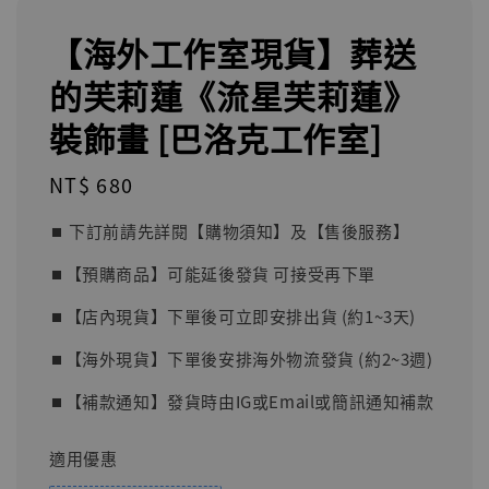
【海外工作室現貨】葬送
的芙莉蓮《流星芙莉蓮》
裝飾畫 [巴洛克工作室]
Regular
NT$ 680
price
⏹︎ 下訂前請先詳閱【購物須知】及【售後服務】
⏹︎【預購商品】可能延後發貨 可接受再下單
⏹︎【店內現貨】下單後可立即安排出貨 (約1~3天)
⏹︎【海外現貨】下單後安排海外物流發貨 (約2~3週)
⏹︎【補款通知】發貨時由IG或Email或簡訊通知補款
適用優惠