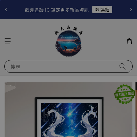
！
IG 連結
歡迎追蹤 IG 鎖定更多新品資訊
搜尋