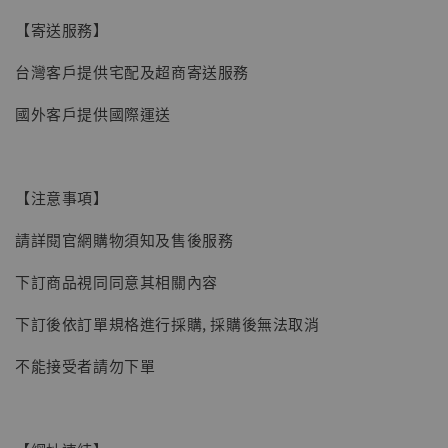
【寄送服務】
【現貨】BJSTUDIO 1/6系列可動蒐藏人偶 讓
台灣客戶提供宅配及超商寄送服務
子彈飛 鵝城縣長 張麻子 [BK01]
國外客戶提供國際運送
-
+
NT$ 4,980
NT$ 5,300
【注意事項】
加入購物車
請詳閱官網購物須知及售後服務
下訂商品視同同意其相關內容
下訂後依訂單規格進行採購, 採購後無法取消
不能接受者請勿下單