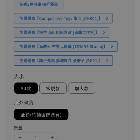
任選5件可享98折優惠
加購優惠【Competitive Toys 梅西 [CM001]】
加購優惠【悟空 鳥山明紀念款 [奇蹟工作室]】
加購優惠【海賊王 布魯克達摩 [7STARS Studio]】
加購優惠【讓子彈飛 鵝城縣長 張麻子 [BK01]】
大小
A3款
常規款
加大款
海外現貨
全額(待補國際運費)
數量