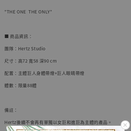
"THE ONE THE ONLY"
【店內現貨】七龍珠 系列蒐藏雕像 悟空 鳥山
明紀念款 [奇蹟工作室]
■ 商品資訊：
-
+
NT$ 4,280
團隊：Hertz Studio
NT$ 5,580
尺寸：高72 寬58 深90 cm
加入購物車
配置：主體巨人身體帶燈+巨人眼睛帶燈
體數：限量88體
加購優惠【海賊王 布魯克達摩 [7STARS Studio]】
備註：
Hertz後續不會再有單獨以女巨和進巨為主體的產品。