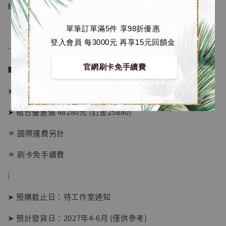
組合購買總價可享優惠。
單筆訂單滿5件 享98折優惠
登入會員 每3000元 再享15元回饋金
──────────────
官網刷卡免手續費
■ 販售資訊 (Price in TWD)：
➤ 價格 25180元 (訂金12880)
➤ 組合優惠價 48280元 (訂金25880)
＊ 國際運費另計
＊ 刷卡免手續費
【店內現貨】海賊王 系列蒐藏雕像 布魯克達
摩 [7STARS Studio]
⁝
-
+
NT$ 1,500
NT$ 1,870
➤ 預購截止日：待工作室通知
➤ 預計發貨日：2027年4-6月 (僅供參考)