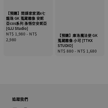
【預購】間諜家家酒x七
龍珠 GK 蒐藏雕像 安妮
亞cos系列 孫悟空安妮亞
[GJJ Studio]
Regular
NT$ 1,980
-
NT$
【預購】庫洛魔法使 GK
price
2,980
蒐藏雕像 小可 [TTKX
STUDIO]
Regular
NT$ 880
-
NT$ 1,680
price
追蹤我們