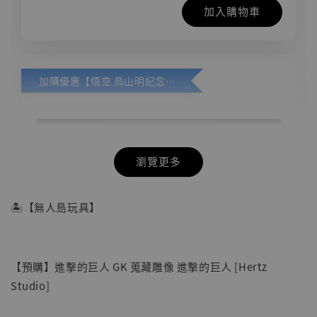
加入購物車
加購優惠【悟空 鳥山明紀念款 [奇蹟工作室]】
瀏覽更多
🏝【無人島玩具】
【預購】進擊的巨人 GK 蒐藏雕像 進擊的巨人 [Hertz
Studio]