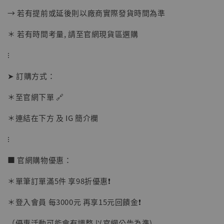
加入購物車
→ 若有提前或延後則以廠商實際發貨時間為準
＊ 若有時間考量, 請至官網現貨區選購
加購優惠【讓子彈飛 鵝城縣長 張麻子 [BK01]】
⁝
➤ 訂購方式：
＊至官網下單 🔗
＊連結在下方 及 IG 簡介欄
⁝
■ 官網購物優惠：
＊單筆訂單滿5件 享98折優惠❗️
＊登入會員 每3000元 再享15元回饋金❗️
（優惠活動可能會有調整 以官網公告為準)