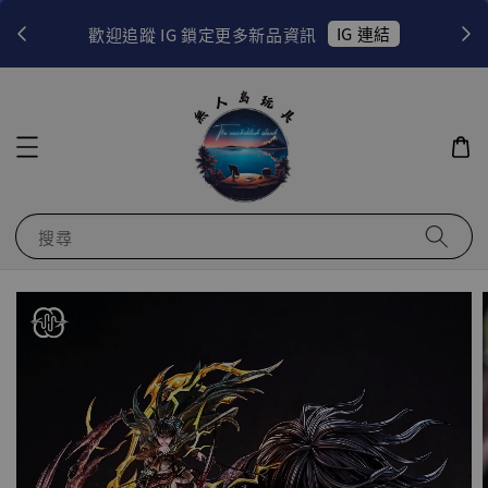
！
IG 連結
歡迎追蹤 IG 鎖定更多新品資訊
搜尋