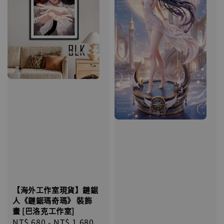
【海外工作室現貨】鏈鋸
人《鏈鋸瑪奇瑪》 裝飾
畫 [巴洛克工作室]
Regular
NT$ 680
-
NT$ 1,680