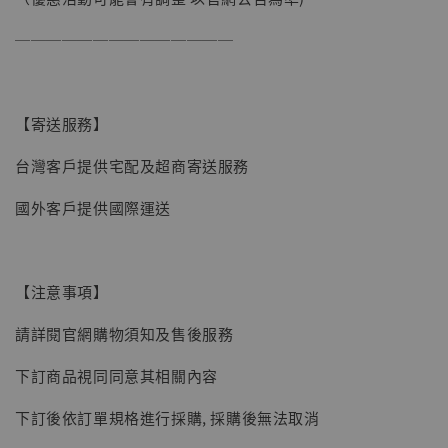
──────────────
【現貨】BJSTUDIO 1/6系列可動蒐藏人偶 讓
子彈飛 鵝城縣長 張麻子 [BK01]
【寄送服務】
-
+
NT$ 4,980
NT$ 5,300
台灣客戶提供宅配及超商寄送服務
國外客戶提供國際運送
加入購物車
【注意事項】
請詳閱官網購物須知及售後服務
下訂商品視同同意其相關內容
下訂後依訂單規格進行採購, 採購後無法取消