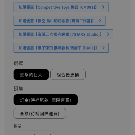
加購優惠【Competitive Toys 梅西 [CM001]】
加購優惠【悟空 鳥山明紀念款 [奇蹟工作室]】
加購優惠【海賊王 布魯克達摩 [7STARS Studio]】
加購優惠【讓子彈飛 鵝城縣長 張麻子 [BK01]】
選擇
進擊的巨人
組合優惠價
預購
訂金(待補尾款+國際運費)
全額(待補國際運費)
數量