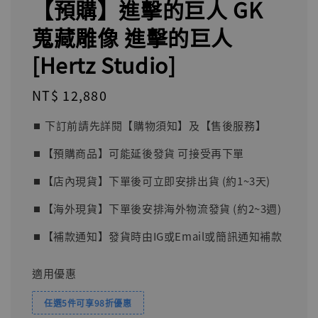
【預購】進擊的巨人 GK
蒐藏雕像 進擊的巨人
[Hertz Studio]
Regular
NT$ 12,880
price
⏹︎ 下訂前請先詳閱【購物須知】及【售後服務】
⏹︎【預購商品】可能延後發貨 可接受再下單
⏹︎【店內現貨】下單後可立即安排出貨 (約1~3天)
⏹︎【海外現貨】下單後安排海外物流發貨 (約2~3週)
⏹︎【補款通知】發貨時由IG或Email或簡訊通知補款
適用優惠
任選5件可享98折優惠