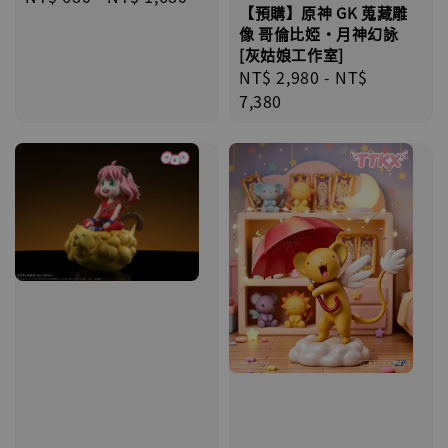
【預購】原神 GK 蒐藏雕
price
像 哥倫比婭·月神幻詠
[灰姑娘工作室]
Regular
NT$ 2,980
-
NT$
price
7,380