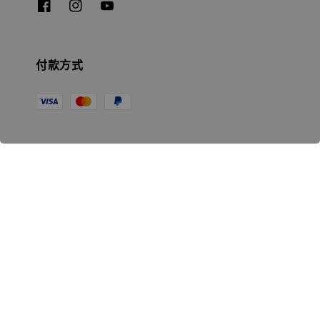
付款方式
相關資訊
無人島玩具公司資訊
里程碑
聯絡我們
認識GK
GK 預購流程說明