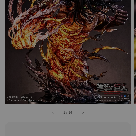
1
/
14