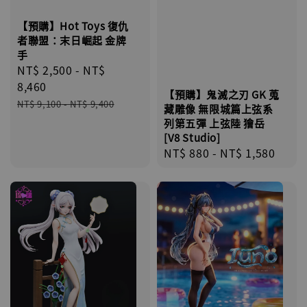
【預購】Hot Toys 復仇
者聯盟：末日崛起 金牌
手
Sale
NT$ 2,500
-
NT$
price
8,460
【預購】鬼滅之刃 GK 蒐
Regular
NT$ 9,100
-
NT$ 9,400
藏雕像 無限城篇上弦系
price
列第五彈 上弦陸 獪岳
[V8 Studio]
Regular
NT$ 880
-
NT$ 1,580
price