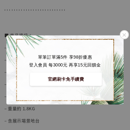
加入購物車
' ' ' ' ' ' ' ' ' ' ' ' ' ' ' ' ' ' ' ' ' ' ' ' ' '
加購優惠【海賊王 布魯克達摩 [7STARS Studio]】
■ 商品資訊：
– 比例為 1/20
單筆訂單滿5件 享98折優惠
– 高度約 20 cm
登入會員 每3000元 再享15元回饋金
– 寬度約 20 cm
官網刷卡免手續費
– 長度約 20 cm
– 材質為 POLY, PU, ABS, PVC等
– 重量約 1.8KG
– 含展示場景地台