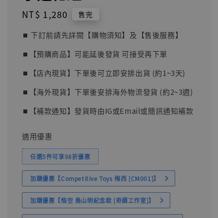
Regular
NT$ 1,280
售完
price
⏹︎ 下訂前請先詳閱【購物須知】及【售後服務】
⏹︎【預購商品】可能延後發貨 可接受再下單
⏹︎【店內現貨】下單後可立即安排出貨 (約1~3天)
⏹︎【海外現貨】下單後安排海外物流發貨 (約2~3週)
⏹︎【補款通知】發貨時由IG或Email或簡訊通知補款
適用優惠
任選5件可享98折優惠
加購優惠【Competitive Toys 梅西 [CM001]】
加購優惠【悟空 鳥山明紀念款 [奇蹟工作室]】